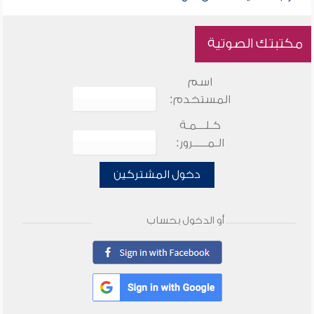
مكتبتك الصوتية
اسم
المستخدم:
كـلـــمـة
الـمـــــرور:
دخول المشتركين
أو الدخول بحساب