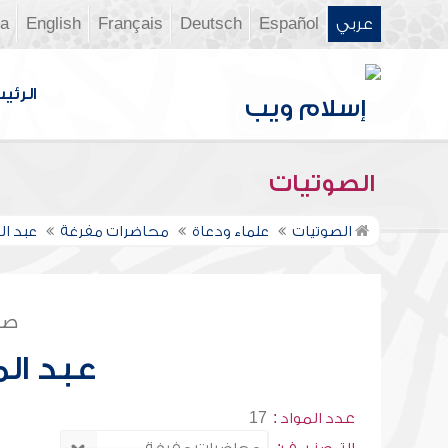
عربي
Español
Deutsch
Français
English
ia
الرئي
الصوتيات
الصوتيات
علماء ودعاة
محاضرات مفرغة
عبد ا
صف
عبد ال
عدد المواد :
17