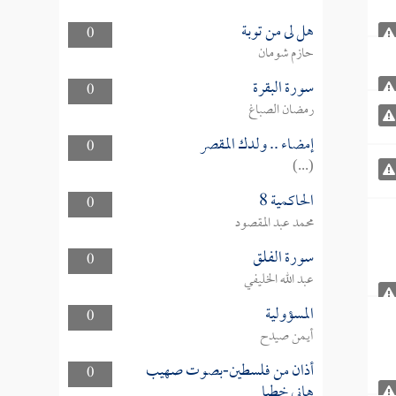
هل لى من توبة
0
حازم شومان
سورة البقرة
0
رمضان الصباغ
إمضاء .. ولدك المقصر
0
(...)
الحاكمية 8
0
محمد عبد المقصود
سورة الفلق
0
عبد الله الخليفي
المسؤولية
0
أيمن صيدح
أذان من فلسطين-بصوت صهيب
0
هاني خطبا