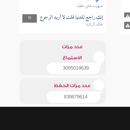
صهيب هاني خطبا
إنك راجع للدنيا قلت لا أريد الرجوع
0
خالد الراشد
عدد مرات
الاستماع
3095019639
عدد مرات الحفظ
839879614