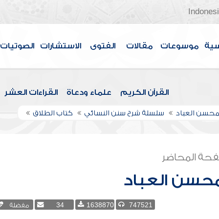
Indones
سية
موسوعات
مقالات
الفتوى
الاستشارات
الصوتيات
القرآن الكريم
علماء ودعاة
القراءات العشر
لمحسن العباد
سلسلة شرح سنن النسائي
كتاب الطلاق
حة المحاضر
محسن العباد
747521
1638870
34
مفضلة