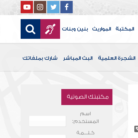
المكتبة
المواريث
بنين وبنات
الشجرة العلمية
البث المباشر
شارك بملفاتك
مكتبتك الصوتية
اسم
المستخدم:
كـلـــمـة