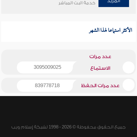
المزيد
خدمة البث المباشر
الأكثر استماعا لهذا الشهر
عدد مرات
3095009025
الاستماع
عدد مرات الحفظ
839778718
جميع الحقوق محفوظة © 2026 - 1998 لشبكة إسلام ويب