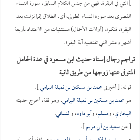
] التي في البقرة، فهي من جنس الكلام السابق، سورة النساء
القصرى بعد سورة النساء الطولى، أي: الطلاق إنما نزلت بعد
البقرة، فتكون (أولات الأحمال) مستثنيات من الاعتداد بأربعة
أشهر وعشر التي تقتضيه آية البقرة.
تراجم رجال إسناد حديث ابن مسعود في عدة الحامل
المتوفى عنها زوجها من طريق ثانية
قوله: [ أخبرني
محمد بن مسكين بن نميلة اليمامي
].
هو
محمد بن مسكين بن نميلة اليمامي
، وهو ثقة، أخرج حديثه
البخاري
، و
مسلم
، و
أبو داود
، و
النسائي
.
[ عن
سعيد بن أبي مريم
].