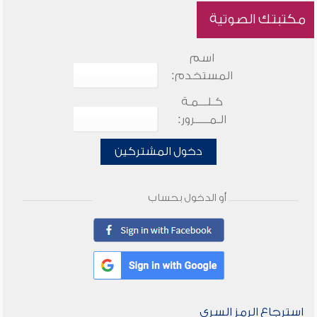
مكتبتك الصوتية
اسم
المستخدم:
كـلـــمـة
الـمـــــرور:
دخول المشتركين
أو الدخول بحساب
استرجاع الرمز السري