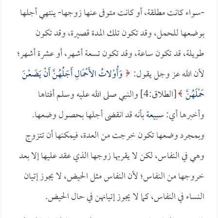
-سواء كانت مطلقة، أو كانت متوفى عنها زوجها- ينتهي أجلها
بوضعها للحمل، وقد تكون تلك المدة قصيرة، وقد تكون
طويلة، قد تكون ساعة، وقد تكون تسعة أشهر، أو عشرة أشهر؛
لأن الله عز وجل يقول:
وَأُوْلاتُ الأَحْمَالِ أَجَلُهُنَّ أَنْ يَضَعْنَ
حَمْلَهُنَّ
[الطلاق:4] والنبي صلى الله عليه وسلم أفتاها
وأخبرها أي:
سبيعة
بأنه قد انقضى أجلها بحصول وضعها.
وبمجرد وضعها تكون خرجت من العدة، فيمكنها أن تتزوج
وهي في النفاس، لكن لا يقربها زوجها الذي عقد عليها إلا بعد
خروجها من النفاس؛ لأن النفاس مثل الحيض، لا يجوز إتيان
النساء في النفاس، كما لا يجوز إتيانهن في حال الحيض.