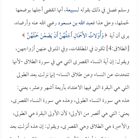
وسلم فصل في ذلك بقوله لـ
سبيعة
، أنها انقضى أجلها بوضعها
لحملها، وعلى هذا فـ
عبد الله بن مسعود
رضي الله عنه وأرضاه،
يرى أن آية
وَأُوْلاتُ الأَحْمَالِ أَجَلُهُنَّ أَنْ يَضَعْنَ حَمْلَهُنَّ
[الطلاق:4] تكون في المطلقات، وفي المتوفى عنهن أزواجهن،
ويقول: إن آية النساء القصرى التي هي في سورة الطلاق -لأنها
تتحدث عن النساء وعن طلاق النساء- إنما نزلت بعد الطولى
التي هي البقرة التي فيها الاعتداد بأربعة أشهر وعشر، يعني:
هذه هي سورة النساء الطولى، وهذه هي سورة النساء القصرى،
يعني: التي هي أقصر من الأولى؛ لأن الأولى البقرة هي الطولى،
والأخيرة هي الطلاق وهي القصرى، ويقول: إن هذه أنزلت بعد