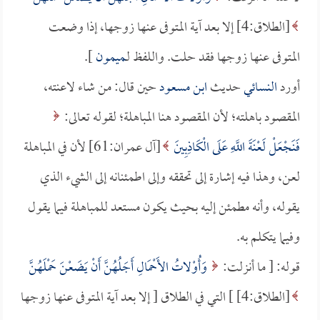
[الطلاق:4] إلا بعد آية المتوفى عنها زوجها، إذا وضعت
المتوفى عنها زوجها فقد حلت. واللفظ لـ
ميمون
].
أورد
النسائي
حديث
ابن مسعود
حين قال: من شاء لاعنته،
المقصود باهلته؛ لأن المقصود هنا المباهلة؛ لقوله تعالى:
فَنَجْعَلْ لَعْنَةَ اللَّهِ عَلَى الْكَاذِبِينَ
[آل عمران:61] لأن في المباهلة
لعن، وهذا فيه إشارة إلى تحققه وإلى اطمئنانه إلى الشيء الذي
يقوله، وأنه مطمئن إليه بحيث يكون مستعد للمباهلة فيما يقول
وفيما يتكلم به.
قوله: [ ما أنزلت:
وَأُوْلاتُ الأَحْمَالِ أَجَلُهُنَّ أَنْ يَضَعْنَ حَمْلَهُنَّ
[الطلاق:4] ] التي في الطلاق [ إلا بعد آية المتوفى عنها زوجها