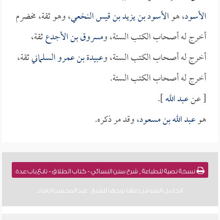
الأسود
، هو
الأسود بن يزيد بن قيس النخعي
، وهو ثقة، مخضرم
أخرج له أصحاب الكتب الستة، و
مسروق بن الأجدع
ثقة،
أخرج له أصحاب الكتب الستة، و
عبيدة بن عمرو السلماني
ثقة،
أخرج له أصحاب الكتب الستة.
[ عن
عبد الله
].
هو
عبد الله بن مسعود
، وقد مر ذكره.
نسخة نصية للطباعة , شرح سنن النسائي - كتاب الطلاق - تابع باب عدة
الحامل المتوفى عنها زوجها للشيخ : عبد المحسن العباد