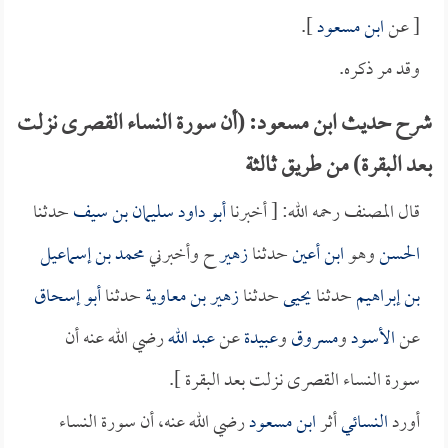
[ عن
ابن مسعود
].
وقد مر ذكره.
شرح حديث ابن مسعود: (أن سورة النساء القصرى نزلت
بعد البقرة) من طريق ثالثة
قال المصنف رحمه الله: [ أخبرنا
أبو داود سليمان بن سيف
حدثنا
الحسن
وهو
ابن أعين
حدثنا
زهير
ح وأخبرني
محمد بن إسماعيل
بن إبراهيم
حدثنا
يحيى
حدثنا
زهير بن معاوية
حدثنا
أبو إسحاق
عن
الأسود
و
مسروق
و
عبيدة
عن
عبد الله
رضي الله عنه أن
سورة النساء القصرى نزلت بعد البقرة ].
أورد
النسائي
أثر
ابن مسعود
رضي الله عنه، أن سورة النساء