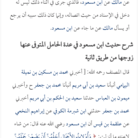
عن
مالك
عن
ابن مسعود
، فالذي جرى في أثناء ذلك ليس له
دخل في الإسناد من حيث اتصاله، وإنما كان ذلك سببه أن يرجع
أو يسأل
مالك
عن ما جاء عن
ابن مسعود
.
شرح حديث ابن مسعود في عدة الحامل المتوفى عنها
زوجها من طريق ثانية
قال المصنف رحمه الله: [ أخبرني
محمد بن مسكين بن نميلة
اليمامي
أنبأنا
سعيد بن أبي مريم
أنبأنا
محمد بن جعفر
ح وأخبرني
ميمون بن العباس
حدثنا
سعيد بن الحكم بن أبي مريم
أخبرني
محمد بن جعفر
حدثني
ابن شبرمة الكوفي
عن
إبراهيم النخعي
عن
علقمة بن قيس
أن
ابن مسعود
رضي الله عنه قال: من شاء
لاعنته ما أنزلت:
وَأُوْلاتُ الأَحْمَالِ أَجَلُهُنَّ أَنْ يَضَعْنَ حَمْلَهُنَّ