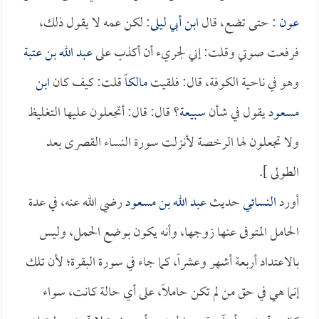
عون
: حتى تضع، قال
ابن أبي ليلى
: لكن عمه لا يقول ذلك،
فرفعت صوتي وقلت: إني لجريء أن أكذب على
عبد الله بن عتبة
وهو في ناحية الكوفة، قال: فلقيت
مالكاً
قلت: كيف كان
ابن
مسعود
يقول في شأن
سبيعة
؟ قال: قال: أتجعلون عليها التغليظ
ولا تجعلون لها الرخصة لأنزلت سورة النساء القصرى بعد
الطولى ].
أورد
النسائي
حديث
عبد الله بن مسعود
رضي الله عنه، في عدة
الحامل المتوفى عنها زوجها، وأنه يكون بوضع الحمل، وليس
بالاعتداد أربعة أشهر وعشراً، كما جاء في سورة البقرة؛ لأن تلك
إنما هي في حق من لم تكن حاملاً، على أي حالة كانت، سواء