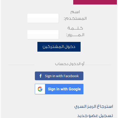
اسم
المستخدم:
كـلـــمـة
الـمـــــرور:
دخول المشتركين
أو الدخول بحساب
استرجاع الرمز السري
تسجيل عضو جديد