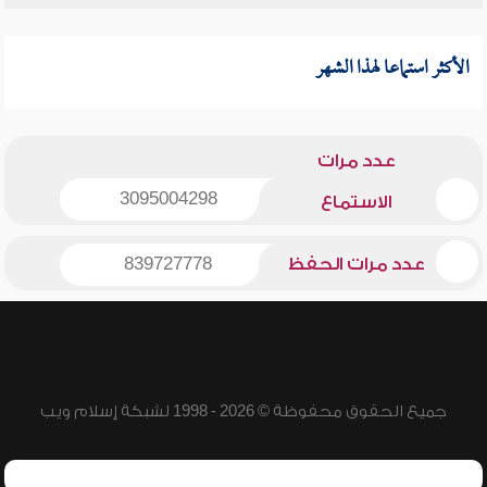
الأكثر استماعا لهذا الشهر
عدد مرات
3095004298
الاستماع
عدد مرات الحفظ
839727778
جميع الحقوق محفوظة © 2026 - 1998 لشبكة إسلام ويب