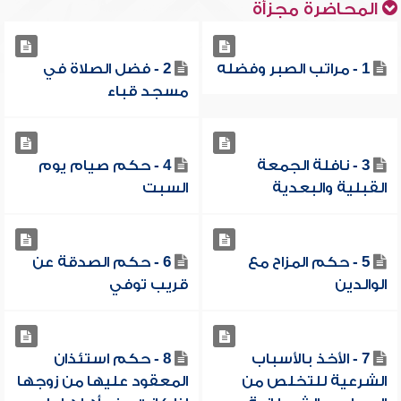
المحاضرة مجزأة
1 - مراتب الصبر وفضله
2 - فضل الصلاة في
مسجد قباء
3 - نافلة الجمعة
4 - حكم صيام يوم
القبلية والبعدية
السبت
5 - حكم المزاح مع
6 - حكم الصدقة عن
الوالدين
قريب توفي
7 - الأخذ بالأسباب
8 - حكم استئذان
الشرعية للتخلص من
المعقود عليها من زوجها