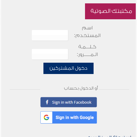
مكتبتك الصوتية
اسم
المستخدم:
كـلـــمـة
الـمـــــرور:
دخول المشتركين
أو الدخول بحساب