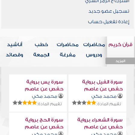
استرجاع الرمز السري
تسجيل عضو جديد
إعادة تفعيل حساب
قرآن كريم
محاضرات
محاضرات
خطب
أناشيد
ودروس
مفرغة
الجمعة
وقصائد
المزيد
المزيد
المزيد
المزيد
المزيد
سورة الفيل برواية
سورة يس برواية
حفص عن عاصم
حفص عن عاصم
محمد مكي
محمد مكي
تقييم المادة:
تقييم المادة:
سورة الشعراء برواية
سورة الحج برواية
حفص عن عاصم
حفص عن عاصم
محمد مكي
محمد مكي