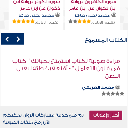
سورة الكافرون برواية
سورة الكوثر برواية ابن
ابن ذكوان عن ابن عامر
ذكوان عن ابن عامر
محمد يحيى طاهر
محمد يحيى طاهر
تقييم المادة:
تقييم المادة:
الكتاب المسموع
قراءة صوتية لكتاب استمتع بحياتك " كتاب
في فنون التعامل " - أقنعه بخطئه ليقبل
النصح
محمد العريفي
أخبار وإعلانات
تم فتح خدمة مشاركات الزوار ، يمكنكم
الآن رفع ملفات الصوتية