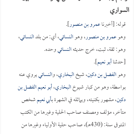
السواري
قوله: [أخبرنا
عمرو بن منصور
].
وهو
عمرو بن منصور
، وهو
النسائي
، أي: من بلد
النسائي
،
وهو: ثقة، ثبت، خرج حديثه
النسائي
وحده.
[حدثنا
أبو نعيم
].
وهو
الفضل بن دكين
، شيخ
البخاري
، و
النسائي
يروي عنه
بواسطة، وهو من كبار شيوخ
البخاري
،
أبو نعيم الفضل بن
دكين
، مشهور بكنيته، ويماثله في الشهرة بـ
أبي نعيم
شخص
متأخر، مؤلف ومصنف صاحب الحلية وغيرها من الكتب
المتوفى سنة: (430هـ)، صاحب حلية الأولياء وغيرها من