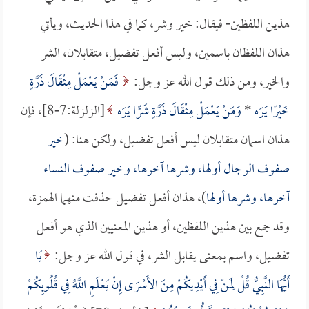
هذين اللفظين- فيقال: خير وشر، كما في هذا الحديث، ويأتي
هذان اللفظان باسمين، وليس أفعل تفضيل، متقابلان، الشر
والخير، ومن ذلك قول الله عز وجل:
فَمَنْ يَعْمَلْ مِثْقَالَ ذَرَّةٍ
خَيْرًا يَرَه
*
وَمَنْ يَعْمَلْ مِثْقَالَ ذَرَّةٍ شَرًّا يَرَه
[الزلزلة:7-8]، فإن
هذان اسمان متقابلان ليس أفعل تفضيل، ولكن هنا: (
خير
صفوف الرجال أولها، وشرها آخرها، وخير صفوف النساء
آخرها، وشرها أولها
)، هذان أفعل تفضيل حذفت منهما الهمزة،
وقد جمع بين هذين اللفظين، أو هذين المعنيين الذي هو أفعل
تفضيل، واسم بمعنى يقابل الشر، في قول الله عز وجل:
يَا
أَيُّهَا النَّبِيُّ قُلْ لِمَنْ فِي أَيْدِيكُمْ مِنَ الأَسْرَى إِنْ يَعْلَمِ اللَّهُ فِي قُلُوبِكُمْ