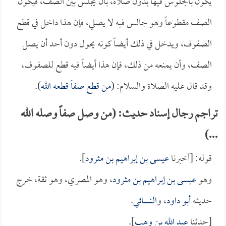
يكون بالجلوس فيها بدون صلاة، بأن يجلس بين الصف، فيكون
الصف مقطوعاً وهو جالس فيه لا يصلي، فإن هذا داخل في قطع
الصفوف، ويدخل في ذلك أيضاً كونه يحول دون أحد أن يصل
الصف، وأن يمنعه من ذلك، فإن هذا أيضاً فيه قطع للصفوف،
وقد قال عليه الصلاة والسلام: (
من قطع صفاً قطعه الله
).
تراجم رجال إسناد حديث: (من وصل صفاً وصله الله
...)
قوله: [أخبرنا
عيسى بن إبراهيم بن مثرود
].
وهو
عيسى بن إبراهيم بن مثرود
، وهو المصري، وهو ثقة، خرج
حديثه
أبو داود
، و
النسائي
.
[حدثنا
عبد الله بن وهب
].