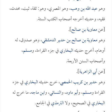
وهو
عبد الله بن وهب
، وهو المصري، وهو: ثقة، ثبت، محدث،
فقيه، وحديثه أخرجه أصحاب الكتب الستة.
[عن
معاوية بن صالح
].
وهو
معاوية بن صالح بن حدير الدمشقي
، وهو صدوق، له
أوهام، أخرج حديثه
البخاري
في جزء القراءة، و
مسلم
،
وأصحاب السنن الأربعة.
[عن
أبي الزاهرية
].
وهو
حدير بن كريب الحمصي
، خرج حديثه
البخاري
في جزء
القراءة و
مسلم
، و
أبو داود
، و
النسائي
، و
ابن ماجه
، ما خرج له
البخاري
في الصحيح، ولا
الترمذي
في الجامع.