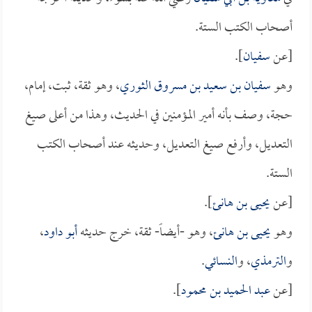
أصحاب الكتب الستة.
[عن
سفيان
].
وهو
سفيان بن سعيد بن مسروق الثوري
، وهو ثقة، ثبت، إمام،
حجة، وصف بأنه أمير المؤمنين في الحديث، وهذا من أعلى صيغ
التعديل، وأرفع صيغ التعديل، وحديثه عند أصحاب الكتب
الستة.
[عن
يحيى بن هانئ
].
وهو
يحيى بن هانئ
، وهو -أيضاً- ثقة، خرج حديثه
أبو داود
،
و
الترمذي
، و
النسائي
.
[عن
عبد الحميد بن محمود
].