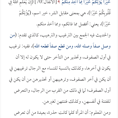
خَيْرًا يُؤْتِكُمْ خَيْرًا مِمَّا أُخِذَ مِنْكُمْ
[الأنفال:70] (إِنْ يَعْلَمِ اللَّهُ فِي
قُلُوبِكُمْ خَيْرًا)، هي بمعنى مقابل الشر، خير اسم، (يُؤْتِكُمْ
خَيْرًا)، يعني: أفضل مما فاتكم، ومما أخذ منكم.
والحديث فيه الجمع بين الترغيب والترهيب، كالذي تقدم: (
من
وصل صفاً وصله الله، ومن قطع صفاً قطعه الله
)، ففيه: ترغيب
في أول الصفوف، وتحذير من التأخر حتى لا يكون له إلا أن
يكون في آخرها، وكذلك بالنسبة للنساء مع الرجال ترغيبهن في
أن يكن في آخر الصفوف، وترهيبهن أو تحذيرهن من أن يكن في
أول الصفوف؛ لما في ذلك من القرب من الرجال، والتعرض
للفتنة في أنفسهن، وكذلك فتنتهن لغيرهن.
ومن المعلوم: أن المرأة كلما كانت حذرة، بعيدة من أن تعرض