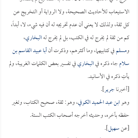
الاستيعاب للأحاديث الصحيحة، ولا الرواية أو التخريج عن
كل ثقة، ولذلك لا يعني أن عدم تخريجه له أن فيه شيء، لا، أبداً،
كم من ثقة لم يخرج له في الكتب، بل لم يخرج له
البخاري
،
و
مسلم
في كتابيهما، وما أكثرهم، وذكرت أن
أبا عبيد القاسم بن
سلام
جاء ذكره في
البخاري
في تفسير بعض الكلمات الغريبة، ولم
يأتِ ذكره في الأسانيد.
[أخبرنا
جرير
].
وهو
ابن عبد الحميد الكوفي
، وهو: ثقة، صحيح الكتاب، وتغير
حفظه بآخره، وحديثه أخرجه أصحاب الكتب الستة.
[عن
سهيل
].