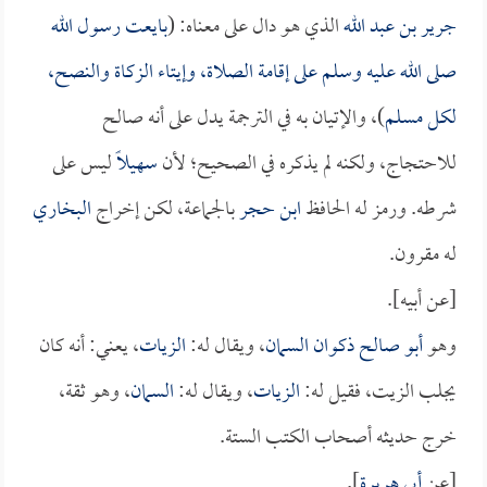
جرير بن عبد الله
الذي هو دال على معناه: (
بايعت رسول الله
صلى الله عليه وسلم على إقامة الصلاة، وإيتاء الزكاة والنصح،
لكل مسلم
)، والإتيان به في الترجمة يدل على أنه صالح
للاحتجاج، ولكنه لم يذكره في الصحيح؛ لأن
سهيلاً
ليس على
شرطه. ورمز له الحافظ
ابن حجر
بالجماعة، لكن إخراج
البخاري
له مقرون.
[عن أبيه].
وهو
أبو صالح ذكوان السمان
، ويقال له:
الزيات
، يعني: أنه كان
يجلب الزيت، فقيل له:
الزيات
، ويقال له:
السمان
، وهو ثقة،
خرج حديثه أصحاب الكتب الستة.
[عن
أبي هريرة
].