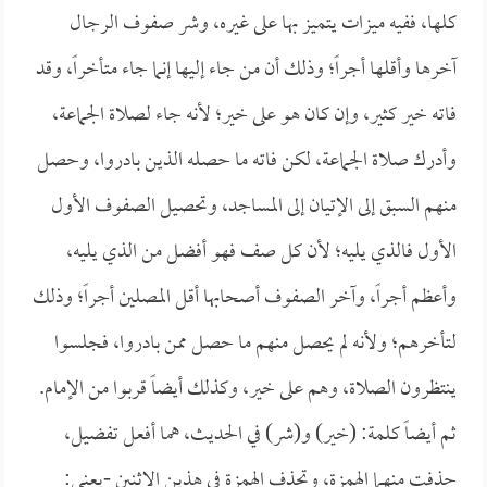
كلها، ففيه ميزات يتميز بها على غيره، وشر صفوف الرجال
آخرها وأقلها أجراً؛ وذلك أن من جاء إليها إنما جاء متأخراً، وقد
فاته خير كثير، وإن كان هو على خير؛ لأنه جاء لصلاة الجماعة،
وأدرك صلاة الجماعة، لكن فاته ما حصله الذين بادروا، وحصل
منهم السبق إلى الإتيان إلى المساجد، وتحصيل الصفوف الأول
الأول فالذي يليه؛ لأن كل صف فهو أفضل من الذي يليه،
وأعظم أجراً، وآخر الصفوف أصحابها أقل المصلين أجراً؛ وذلك
لتأخرهم؛ ولأنه لم يحصل منهم ما حصل ممن بادروا، فجلسوا
ينتظرون الصلاة، وهم على خير، وكذلك أيضاً قربوا من الإمام.
ثم أيضاً كلمة: (خير) و(شر) في الحديث، هما أفعل تفضيل،
حذفت منهما الهمزة، وتحذف الهمزة في هذين الاثنين -يعني: