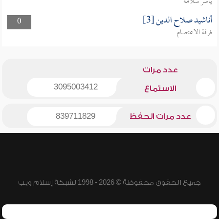
ياسر سلامة
أناشيد صلاح الدين [3]
0
فرقة الاعتصام
عدد مرات
3095003412
الاستماع
عدد مرات الحفظ
839711829
جميع الحقوق محفوظة © 2026 - 1998 لشبكة إسلام ويب