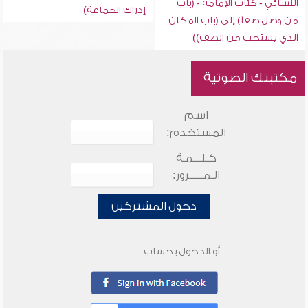
النسائي - كتاب الإمامة - (باب
إدراك الجماعة)
من وصل صفاً) إلى (باب المكان
الذي يستحب من الصف))
مكتبتك الصوتية
اسم
المستخدم:
كـلـــمـة
الـمـــــرور:
دخول المشتركين
أو الدخول بحساب