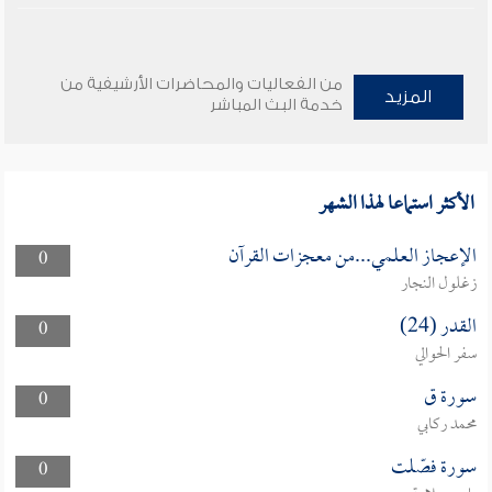
من الفعاليات والمحاضرات الأرشيفية من
المزيد
خدمة البث المباشر
الأكثر استماعا لهذا الشهر
الإعجاز العلمي...من معجزات القرآن
0
زغلول النجار
القدر (24)
0
سفر الحوالي
سورة ق
0
محمد ركابي
سورة فصّلت
0