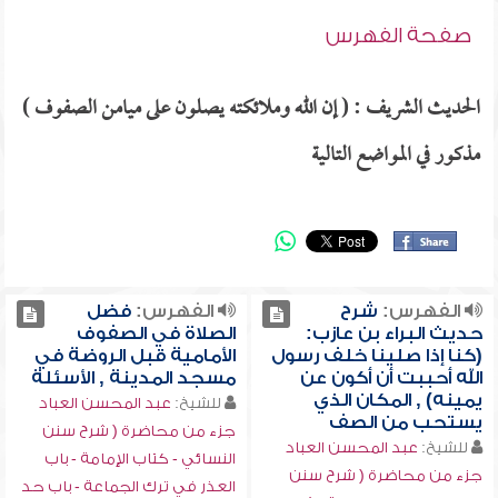
صفحة الفهرس
الحديث الشريف : ( إن الله وملائكته يصلون على ميامن الصفوف )
مذكور في المواضع التالية
الفهرس:
شرح
الفهرس:
فضل
حديث البراء بن عازب:
الصلاة في الصفوف
(كنا إذا صلينا خلف رسول
الأمامية قبل الروضة في
الله أحببت أن أكون عن
مسجد المدينة , الأسئلة
يمينه) , المكان الذي
للشيخ:
عبد المحسن العباد
يستحب من الصف
جزء من محاضرة ( شرح سنن
للشيخ:
عبد المحسن العباد
النسائي - كتاب الإمامة - باب
جزء من محاضرة ( شرح سنن
العذر في ترك الجماعة - باب حد