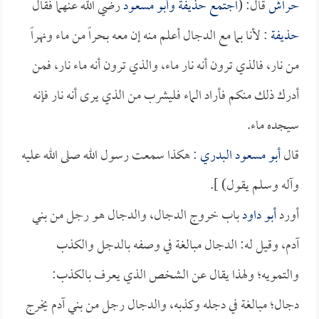
حراش
قال: (
اجتمع
حذيفة
و
أبو مسعود
رضي الله عنهما فقال
حذيفة
: لأنا بما مع الدجال أعلم منه إن معه بحراً من ماء ونهراً
من نار، فالذي ترون أنه نار ماء، والذي ترون أنه ماء نار، فمن
أدرك ذلك منكم فأراد الماء فليشرب من الذي يرى أنه نار فإنه
سيجده ماء.
قال
أبو مسعود البدري
: هكذا سمعت رسول الله صلى الله عليه
وآله وسلم يقول) ].
أورد
أبو داود
باب خروج الدجال، والدجال هو رجل من بني
آدم، وقيل له: الدجال مبالغة في وصفه بالدجل والكذب
والتمويه؛ ولهذا يقال عن الشخص الذي يعرف بالكذب:
دجال؛ مبالغة في دجله وكذبه، والدجال رجل من بني آدم يخرج