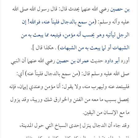
بن حصين
رضي الله عنهما يحدث قال: قال رسول الله صلى الله
عليه وآله وسلم: (
من سمع بالدجال فلينأ عنه، فوالله! إن
الرجل ليأتيه وهو يحسب أنه مؤمن، فيتبعه مما يبعث به من
الشبهات أو لما يبعث به من الشبهات
) . هكذا قال ].
أورد
أبو داود
حديث
عمران بن حصين
رضي الله عنهما أن النبي
صلى الله عليه وسلم قال: (من سمع بالدجال فلينأ عنه) أي:
فليبتعد عنه وليهرب منه، ولا يقول: أنا مؤمن وعندي إيمان، فإنه
يحصل بسبب ما معه من الفتن والخوارق شك وريبة، وقد يزول
ما مع الإنسان من اليقين.
وقد جاء أن الدجال ينزل إحدى السباخ التي حول المدينة،