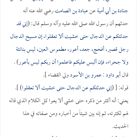
جنادة بن أبي أمية
عن
عبادة بن الصامت
رضي الله عنه أنه
حدثهم أن رسول الله صلى الله عليه وآله وسلم قال: (
إني قد
حدثتكم عن الدجال حتى خشيت ألا تعقلوا، إن مسيح الدجال
رجل قصير، أفحج، جعد، أعور، مطموس العين، ليس بناتئة
ولا جحراء، فإن ألبس عليكم فاعلموا أن ربكم ليس بأعور
) .
قال
أبو داود
:
عمرو بن الأسود
ولي القضاء ].
قوله: [ (
إني حدثتكم عن الدجال حتى خشيت ألا تعقلوا
) ].
يعني: أنه أكثر من ذكره حتى خشي ألا يعوا كل الكلام الذي قاله
لهم لكثرته، ثم إنه بين شيئاً من أخباره ومن صفاته في هذا
الحديث.