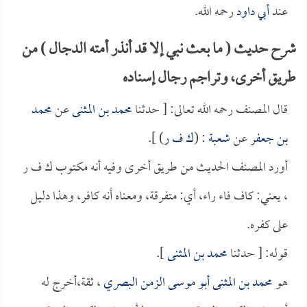
عند
أبي داود
رحمه الله.
شرح حديث ( ما بعث نبي إلا قد أنذر أمته الدجال ) من
طريق أخرى، وتراجم رجال إسناده
قال المصنف رحمه الله تعالى: [ حدثنا
محمد بن المثنى
عن
محمد
بن جعفر
عن
شعبة
: (
ك ف ر
) ].
أورد المصنف الحديث من طريق أخرى وفيه أنه مكتوب ك ف ر
، يعني: كاف فاء راء، أي: متفرقة، ومعناه أنه كافر، وهذا دليل
على كفره.
قوله: [ حدثنا
محمد بن المثنى
].
هو
محمد بن المثنى أبو موسى الزمن البصري
، ثقة،أخرج له