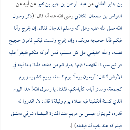
بن جابر الطائي
عن
عبد الرحمن بن جبير بن نفير
عن أبيه عن
النواس بن سمعان الكلابي
رضي الله عنه أنه قال: (
ذكر رسول
الله صلى الله عليه وعلى آله وسلم الدجال فقال: إن يخرج وأنا
فيكم فأنا حجيجه دونكم، وإن يخرج ولست فيكم فامرؤ حجيج
نفسه، والله خليفتي على كل مسلم، فمن أدركه منكم فليقرأ عليه
فواتح سورة الكهف؛ فإنها جواركم من فتنته، قلنا: وما لبثه في
الأرض؟ قال: أربعون يوماً: يوم كسنة، ويوم كشهر، ويوم
كجمعة، وسائر أيامه كأيامكم، فقلنا: يا رسول الله! هذا اليوم
الذي كسنة أتكفينا فيه صلاة يوم وليلة؟ قال: لا، اقدروا له
قدره، ثم ينزل عيسى بن مريم عند المنارة البيضاء شرقي دمشق
فيدركه عند باب لد فيقتله
) ].