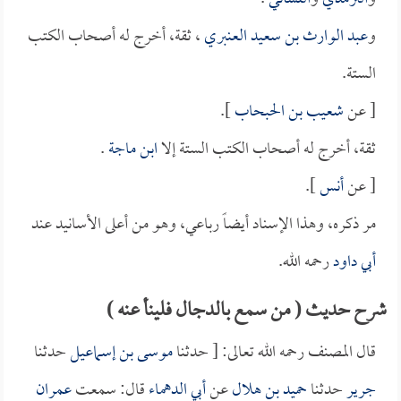
و
عبد الوارث بن سعيد العنبري
، ثقة، أخرج له أصحاب الكتب
الستة.
[ عن
شعيب بن الحبحاب
].
ثقة، أخرج له أصحاب الكتب الستة إلا
ابن ماجة
.
[ عن
أنس
].
مر ذكره، وهذا الإسناد أيضاً رباعي، وهو من أعلى الأسانيد عند
أبي داود
رحمه الله.
شرح حديث ( من سمع بالدجال فلينأ عنه )
قال المصنف رحمه الله تعالى: [ حدثنا
موسى بن إسماعيل
حدثنا
جرير
حدثنا
حميد بن هلال
عن
أبي الدهماء
قال: سمعت
عمران