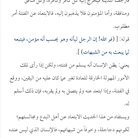
فترجف المدينة فيخرج إليه كل كافر وكافرة، وكل منافق
ومنافقة، وأما المؤمنون فلا يذهبون إليه، فالابتعاد عن الفتنة أمر
مطلوب.
قوله: [ (
فو الله! إن الرجل ليأته وهو يحسب أنه مؤمن، فيتبعه
لما يبعث به من الشبهات
) ].
يعني: يظن الإنسان أنه يسلم من فتنته، ولكن إذا رأى تلك
الأمور المهولة الخارقة للعادة تغير عما كان عليه من اليقين، ووقع
في الفتنة، وإذا ابتعد عنه ولم يتصل به ولم يقربه، فإن ذلك أسلم
له.
ويستفاد من هذا الحديث الابتعاد عن أهل البدع ومجالستهم؛
لكونهم دجاجلة، وخوفاً من شبهاتهم، فالإنسان الذي ليس عنده