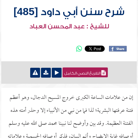
شرح سنن أبي داود [485]
للشيخ : عبد المحسن العباد
التفريغ النصي الكامل
إن من علامات الساعة الكبرى خروج المسيح الدجال، وهو أعظم
فتنة عرفتها البشرية؛ لذا فما من نبي من الأنبياء إلا وحذر أمته هذه
الفتنة العظيمة. وقد بين وأوضح لنا نبينا محمد صلى الله عليه وسلم
أوصافه غاية الإيضاح وأتم البيان، فذكر أوصافه الجسمية وعلاماته