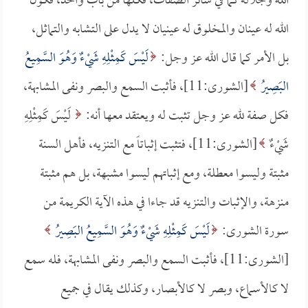
الله وجلاله كما في سائر الصفات، فكلها من باب واحد، فكون
الله له عينان والمخلوق له عينيان لا يدل على التشابه والتماثل،
بل الأمر كما قال الله عز وجل:
لَيْسَ كَمِثْلِهِ شَيْءٌ وَهُوَ السَّمِيعُ
البَصِيرُ
[الشورى:11]، فأثبت السمع والبصر ونفى المشابهة،
فكل صفة لله عز وجل تثبت له ويعتقد معها أنه:
لَيْسَ كَمِثْلِهِ
شَيْءٌ
[الشورى:11]، فتثبت إثباتاً مع التنزيه، فأهل السنة
مثبتة وليسوا معطلة، ومع إثباتهم ليسوا مشبهة، بل هم مثبتة
منزهة، والإثبات والتنزيه قد جاءا في هذه الآية الكريمة من
سورة الشورى:
لَيْسَ كَمِثْلِهِ شَيْءٌ وَهُوَ السَّمِيعُ البَصِيرُ
[الشورى:11]، فأثبت السمع والبصر ونفى المشابهة، فله سمع
لا كالأسماع، وبصر لا كالأبصار، وكذلك يقال في جميع