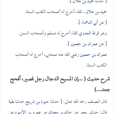
[ حدثنا
حميد بن هلال
].
حميد بن هلال
، ثقة، أخرج له أصحاب الكتب الستة.
[ عن
أبي الدهماء
].
وهو
قرفة العدوي
ثقة، أخرج له
مسلم
وأصحاب السنن.
[ عن
عمران بن حصين
].
عمران بن حصين
رضي الله عنه صحابي، أخرج له أصحاب
الكتب الستة.
شرح حديث ( ...إن المسيح الدجال رجل قصير، أفحج
جعد...)
قال المصنف رحمه الله تعالى: [ حدثنا
حيوة بن شريح
حدثنا
بقية
قال: حدثني
بحير
عن
خالد بن معدان
عن
عمرو بن الأسود
عن