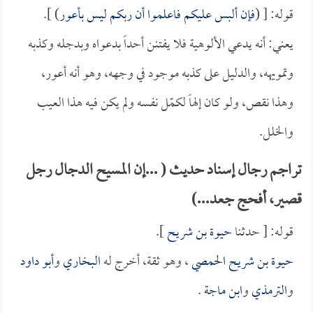
قوله: [ (
فإن ألبس عليكم فاعلموا أن ربكم ليس بأعور
) ].
يعني: أنه يدعي الألوهية فلا يفتنن أحداً بدعواه وبدجله وكذبه
وتمويهه، والدليل على كذبه موجود في وجهه، وهو أنه أعور،
وهذا نقص، ولو كان إلهاً لكمّل نفسه ولم يكن فيه هذا العيب
والخلل.
تراجم رجال إسناد حديث ( ...إن المسيح الدجال رجل
قصير، أفحج جعد...)
قوله: [ حدثنا
حيوة بن شريح
].
حيوة بن شريح الحمصي
، وهو ثقة، أخرج له
البخاري
و
أبو داود
و
الترمذي
و
ابن ماجة
.