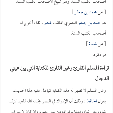
أصحاب الكتب الستة، وهو شيخ لأصحاب الكتب الستة.
[ عن
محمد بن جعفر
].
هو
محمد بن جعفر
البصري الملقب
غندر
، ثقة، أخرج له
أصحاب الكتب الستة.
[ عن
شعبة
].
مر ذكره.
قراءة المسلم القارئ وغير القارئ للكتابة التي بين عيني
الدجال
وغير المسلم لا تظهر له هذه الكتابة كما دل عليه هذا الحديث،
يقول
الحافظ
: وذلك أن الإدراك في البصر يخلقه الله للعبد كيف
شاء ومتى شاء، فهذا يراه المؤمن بعين بصره وإن كان لا يعرف