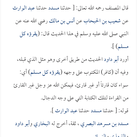
قال المصنف رحمه الله تعالى: [ حدثنا
مسدد
حدثنا
عبد الوارث
عن
شعيب بن الحبحاب
عن
أنس بن مالك
رضي الله عنه عن
النبي صلى الله عليه وسلم في هذا الحديث قال: (
يقرؤه كل
مسلم
) ].
أورد
أبو داود
الحديث من طريق أخرى وهو مثل الذي قبله،
وفيه أن (كافر) المكتوب على وجهه (
يقرؤه كل مسلم
) أي:
سواء كان قارئاً أو غير قارئ، فيمكن الله عز وجل غير القارئ
من القراءة لتلك الكتابة التي على وجه الدجال.
قوله: [ حدثنا
مسدد
حدثنا
عبد الوارث
].
مسدد بن مسرهد البصري
، ثقة، أخرج له
البخاري
و
أبو داود
و
الترمذي
و
النسائي
.