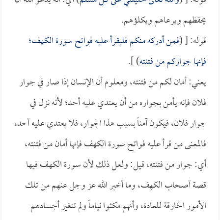
قوله: [ (
والله تعالى خليفتي على كل مسلم
) أي: أنه يدعو الله أن
يحفظهم ويرعاهم ويكلؤهم.
قوله: [ (
فمن أدركه منكم فليقرأ عليه فواتح سورة الكهف؛
فإنها جواركم من فتنته
) ].
يعني: أمان لكم من فتنته، ومعلوم أن الإنسان إذا صار في جوار
فلان فإنه يأمن بجواره من أن يعتدي عليه أحد؛ لأنه نزل في
جوار فلان، فيكون آمناً بسبب هذا الجوار، فلا يعتدي عليه أحد،
فالمعنى من قرأ عليه فواتح سورة الكهف فإنها أمان من فتنته،
أي: جوار من فتنته، قيل: ولعل ذلك لأن سورة الكهف فيها
قصة أصحاب الكهف، وما أخبر الله عز وجل عنهم من تلك
الأمور الخارقة للعادة، وأنهم مكثوا نياماً ولم تتغير أجسادهم