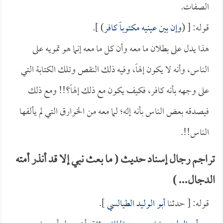
الصفات.
قوله: [ (
وإن بين عينيه مكتوباً كافر
) ].
هذا يدل على بطلان ما معه وأن كل ما معه إنما هو تمويه على
الناس، وأنه لا يكون إلهاً، وفيه ذلك النقص وتلك الكتابة التي
على وجهه بأنه كافر، فكيف يكون مع ذلك إلهاً؟!! ومع ذلك
فيصدقه بعض الناس بأنه إله؛ لما معه من الخوارق التي لم يألفها
الناس!!.
تراجم رجال إسناد حديث ( ما بعث نبي إلا قد أنذر أمته
الدجال... )
قوله: [ حدثنا
أبو الوليد الطيالسي
].