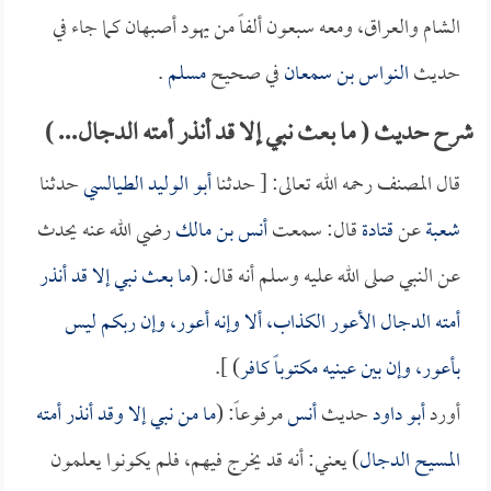
الشام والعراق، ومعه سبعون ألفاً من يهود أصبهان كما جاء في
حديث
النواس بن سمعان
في صحيح
مسلم
.
شرح حديث ( ما بعث نبي إلا قد أنذر أمته الدجال... )
قال المصنف رحمه الله تعالى: [ حدثنا
أبو الوليد الطيالسي
حدثنا
شعبة
عن
قتادة
قال: سمعت
أنس بن مالك
رضي الله عنه يحدث
عن النبي صلى الله عليه وسلم أنه قال: (
ما بعث نبي إلا قد أنذر
أمته الدجال الأعور الكذاب، ألا وإنه أعور، وإن ربكم ليس
بأعور، وإن بين عينيه مكتوباً كافر
) ].
أورد
أبو داود
حديث
أنس
مرفوعاً: (
ما من نبي إلا وقد أنذر أمته
المسيح الدجال
) يعني: أنه قد يخرج فيهم، فلم يكونوا يعلمون