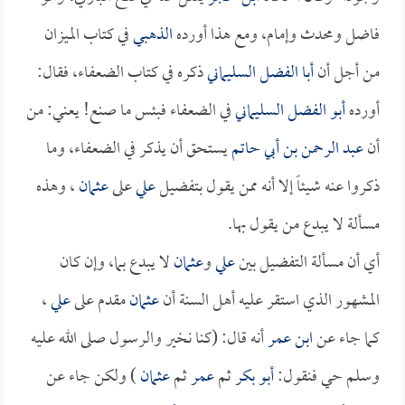
فاضل ومحدث وإمام، ومع هذا أورده
الذهبي
في كتاب الميزان
من أجل أن
أبا الفضل السليماني
ذكره في كتاب الضعفاء، فقال:
أورده
أبو الفضل السليماني
في الضعفاء فبئس ما صنع! يعني: من
أن
عبد الرحمن بن أبي حاتم
يستحق أن يذكر في الضعفاء، وما
ذكروا عنه شيئاً إلا أنه ممن يقول بتفضيل
علي
على
عثمان
، وهذه
مسألة لا يبدع من يقول بها.
أي أن مسألة التفضيل بين
علي
و
عثمان
لا يبدع بما، وإن كان
المشهور الذي استقر عليه أهل السنة أن
عثمان
مقدم على
علي
،
كما جاء عن
ابن عمر
أنه قال: (كنا نخير والرسول صلى الله عليه
وسلم حي فنقول:
أبو بكر
ثم
عمر
ثم
عثمان
) ولكن جاء عن