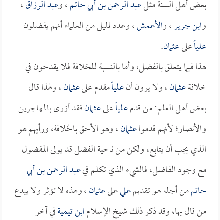
بعض أهل السنة مثل
عبد الرحمن بن أبي حاتم
، و
عبد الرزاق
،
و
ابن جرير
، و
الأعمش
، وعدد قليل من العلماء أنهم يفضلون
علياً
على
عثمان
.
هذا فيما يتعلق بالفضل، وأما بالنسبة للخلافة فلا يقدحون في
خلافة
عثمان
، ولا يرون أن
علياً
مقدم على
عثمان
، ولهذا قال
بعض أهل العلم: من قدم
علياً
على
عثمان
فقد أزرى بالمهاجرين
والأنصار؛ لأنهم قدموا
عثمان
، وهو الأحق بالخلافة، ورأيهم هو
الذي يجب أن يتابع، ولكن من ناحية الفضل قد يولى المفضول
مع وجود الفاضل، فالشيء الذي تكلم في
عبد الرحمن بن أبي
حاتم
من أجله هو تقديم
علي
على
عثمان
، وهذه لا تؤثر ولا يبدع
من قال بها، وقد ذكر ذلك شيخ الإسلام
ابن تيمية
في آخر