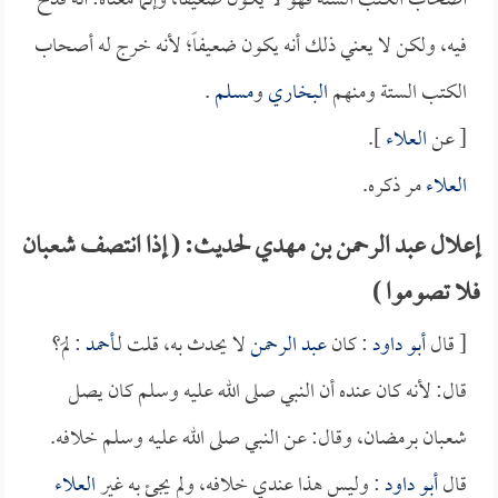
أصحاب الكتب الستة فهو لا يكون ضعيفاً، وإنما معناه: أنه قدح
فيه، ولكن لا يعني ذلك أنه يكون ضعيفاً؛ لأنه خرج له أصحاب
الكتب الستة ومنهم
البخاري
و
مسلم
.
[ عن
العلاء
].
العلاء
مر ذكره.
إعلال عبد الرحمن بن مهدي لحديث: ( إذا انتصف شعبان
فلا تصوموا )
[ قال
أبو داود
: كان
عبد الرحمن
لا يحدث به، قلت لـ
أحمد
: لمَ؟
قال: لأنه كان عنده أن النبي صلى الله عليه وسلم كان يصل
شعبان برمضان، وقال: عن النبي صلى الله عليه وسلم خلافه.
قال
أبو داود
: وليس هذا عندي خلافه، ولم يجئ به غير
العلاء