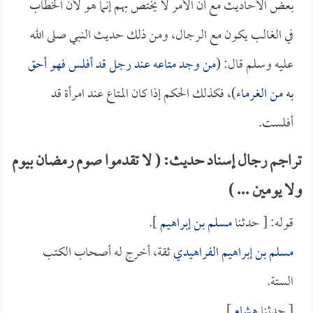
بعض الأحاديث مع أن الأمر لا يختص بهم إنما هو لأن الخطاب
في الغالب يكون مع الرجال، ومن ذلك حديث النبي صلى الله
عليه وسلم قال: (
من وجد متاعه عند رجل قد أفلس فهو أحق
به من الغرماء
)، فكذلك الحكم إذا كان المتاع عند امرأة قد
أفلست.
تراجم رجال إسناد حديث: ( لا تقدموا صوم رمضان بيوم
ولا يومين ... )
قوله: [ حدثنا
مسلم بن إبراهيم
].
مسلم بن إبراهيم الفراهيدي
ثقة، أخرج له أصحاب الكتب
الستة.
[ حدثنا
هشام
].