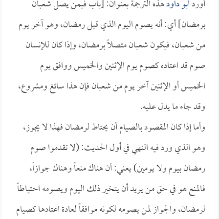
أورد
أبو داود
هذه الترجمة بعنوان: [باب فيمن يصل شعبان
برمضان] أي: أنه يصوم اليوم الذي قبل رمضان، وهو آخر يوم
من شعبان، فيكون شعبان متصلاً برمضان، وإذا كان للإنسان
صوم قد اعتاده كصوم يوم الإثنين والخميس ووافق يوم
الخميس أو الإثنين آخر يوم من شعبان فإن هذا سائغ ومشروع،
وقد جاء ما يدل عليه.
وأما إذا كان المقصود بالصيام أن يحتاط لرمضان فهذا لا يجوز،
وهو الذي ورد فيه النهي في أول الحديث: (لا تقدموا صوم
رمضان بيوم ولا يومين) يعني: أن هناك منعاً وهناك جوازاً،
فالمنع هو في حق من يريد أن يتخير ذلك اليوم ويصومه احتياطاً
لرمضان، والجواز لمن يصومه لكونه موافقاً لعادة اعتادها كصيام