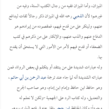
الميزان، وأما الميزان ففيه من رجال الكتب الستة، وفيه من
غيرهم؛ لأن
الذهبي
رحمه الله في الميزان ذكر رجالاً ثقات ليدافع
عنهم، ولينكر على من قدح فيهم، فمقصوده من إيرادهم هو
الدفاع عنهم والذب عنهم، والإنكار على من ذكرهم في كتب
الضعفاء أو قدح فيهم لأمر من الأمور التي لا يستحق أن يقدح
بها.
وله عبارات شديدة على من ينتقد أو يتكلم في بعض الرواة، فمن
عباراته الشديدة أنه لما جاء عند ترجمة
عبد الرحمن بن أبي حاتم
،
وهو حافظ ابن حافظ وإمام ابن إمام، وهو صاحب الجرح
والتعديل، وله كتاب الرد على الجهمية -ولكن لا نعلم له
وجوداً- وكان الحافظ
ابن حجر
ينقل عنه في فتح الباري، وهو