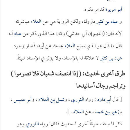
أبو هريرة
قد مر ذكره.
و
عباد بن كثير
متروك، ولكن الرواية هي عن
العلاء
مباشرة؛
لأنه قال: (اللهم إن أبي حدثني) وكان هذا الذي ذكر عن
عباد
أنه
قال ما قال هو الذي سمع
العلاء
يحدث عن أبيه، فصار وجود
عباد بن كثير
لا علاقة له بالإسناد، ولا يؤثر في الإسناد شيئاً.
طرق أخرى لحديث: ( إذا انتصف شعبان فلا تصوموا )
وتراجم رجال أسانيدها
[ قال
أبو داود
: رواه
الثوري
، و
شبل بن العلاء
، و
أبو عميس
،
و
زهير بن محمد
، عن
العلاء
. ].
ذكر المصنف طرقاً أخرى للحديث فقال: رواه
الثوري
وهو