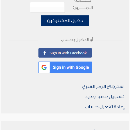
كـلـــمـة
الـمـــــرور:
دخول المشتركين
أو الدخول بحساب
استرجاع الرمز السري
تسجيل عضو جديد
إعادة تفعيل حساب