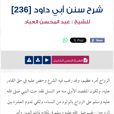
شرح سنن أبي داود [236]
للشيخ : عبد المحسن العباد
التفريغ النصي الكامل
الزواج أمره عظيم، وقد رغب فيه الشرع وحض عليه في حق القادر
عليه، ولكون المقصد الأولي منه هو النسل فقد حث النبي صلى الله
عليه وسلم على الزواج بالولود من النساء، ولكي تدوم العشرة بين
الزوجين رغب صلى الله عليه وسلم في نكاح ذات الدين وأمر