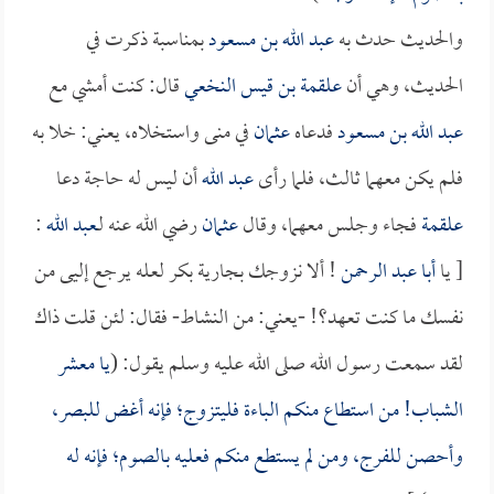
والحديث حدث به
عبد الله بن مسعود
بمناسبة ذكرت في
الحديث، وهي أن
علقمة بن قيس النخعي
قال: كنت أمشي مع
عبد الله بن مسعود
فدعاه
عثمان
في منى واستخلاه، يعني: خلا به
فلم يكن معهما ثالث، فلما رأى
عبد الله
أن ليس له حاجة دعا
علقمة
فجاء وجلس معهما، وقال
عثمان
رضي الله عنه لـ
عبد الله
:
[ يا
أبا عبد الرحمن
! ألا نزوجك بجارية بكر لعله يرجع إليى من
نفسك ما كنت تعهد؟! -يعني: من النشاط- فقال: لئن قلت ذاك
لقد سمعت رسول الله صلى الله عليه وسلم يقول: (
يا معشر
الشباب! من استطاع منكم الباءة فليتزوج؛ فإنه أغض للبصر،
وأحصن للفرج، ومن لم يستطع منكم فعليه بالصوم؛ فإنه له