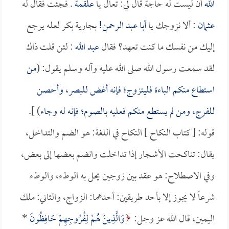
الله
أن ليست له حاجة قال لي: تعال يا
علقمة
. فجئت فقال له
عثمان
: ألا نزوجك يا
أبا عبد الرحمن!
بجارية بكر لعله يرجع
إليك من نفسك ما كنت تعهد؟ فقال
عبد الله
: لئن قلت ذاك
لقد سمعت رسول الله صلى الله عليه وآله وسلم يقول: (
من
استطاع منكم الباءة فليتزوج؛ فإنه أغض للبصر، وأحصن
للفرج، ومن لم يستطع منكم فعليه بالصوم؛ فإنه له وجاء
) ].
قوله: [ كتاب النكاح ] النكاح في اللغة: هو الضم والتداخل،
يقال: تناكحت الأشجار إذا تداخلت وانضم بعضها إلى بعض،
وفي الاصطلاح: هو عقد بين زوجين يحل به الوطء، والوطء
شرعاً لا يجوز إلا بأحد طريقين: أحدهما: الزواج، والثاني: ملك
اليمين، قال الله عز وجل:
وَالَّذِينَ هُمْ لِفُرُوجِهِمْ حَافِظُونَ
*