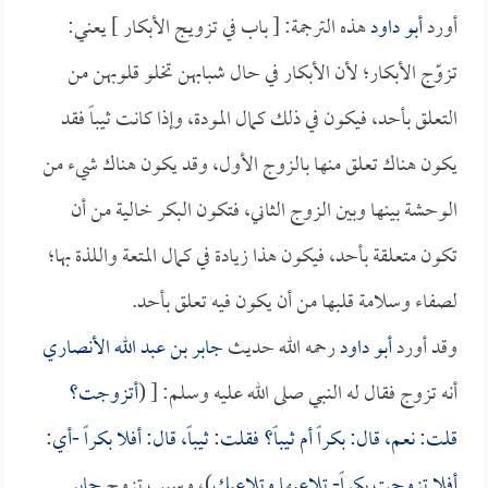
أورد
أبو داود
هذه الترجمة: [ باب في تزويج الأبكار ] يعني:
تزوّج الأبكار؛ لأن الأبكار في حال شبابهن تخلو قلوبهن من
التعلق بأحد، فيكون في ذلك كمال المودة، وإذا كانت ثيباً فقد
يكون هناك تعلق منها بالزوج الأول، وقد يكون هناك شيء من
الوحشة بينها وبين الزوج الثاني، فتكون البكر خالية من أن
تكون متعلقة بأحد، فيكون هذا زيادة في كمال المتعة واللذة بها؛
لصفاء وسلامة قلبها من أن يكون فيه تعلق بأحد.
وقد أورد
أبو داود
رحمه الله حديث
جابر بن عبد الله الأنصاري
أنه تزوج فقال له النبي صلى الله عليه وسلم: [ (
أتزوجت؟
قلت: نعم، قال: بكراً أم ثيباً؟ فقلت: ثيباً، قال: أفلا بكراً -أي:
أفلا تزوجت بكراً- تلاعبها وتلاعبك
)، وسبب تزوج
جابر