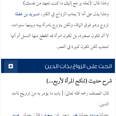
ولهذا قال: (لعله يرجع إليك ما كنت تعهد من نفسك).
وهذا يدل على أنه لا يعاب الزواج في الكبر، فـ
سويد بن غفلة
تزوج وهو فوق المائة، ولكن يتزوج بامرأة بينه وبينها سنوات،
لا أن تكون صغيرة، بل تكون امرأة قد انقطع منها النسل أو أنها
تنجب لكن تكون كبيرة في العمر.
الحث على الزواج بذات الدين
شرح حديث (تنكح المرأة لأربع...)
قال المصنف رحمه الله تعالى: [ باب ما يؤمر به من تزويج ذات
الدين.
حدثنا
مسدد
حدثنا
يحيى
-يعني
ابن سعيد
- قال: حدثني
عبيد