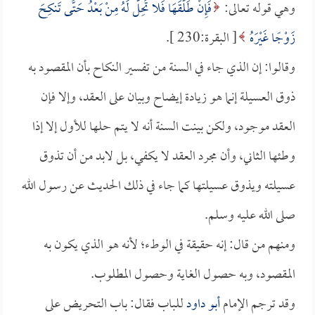
وهي قوله تعالى:
فَإِنْ طَلَّقَهَا فَلا تَحِلُّ لَهُ مِنْ بَعْدُ حَتَّى تَنكِحَ
زَوْجًا غَيْرَهُ
[ البقرة:230 ].
وقالوا: إن الذي جاء في السنة من تفسير النكاح بأن المقصود به
ذوق العسيلة إنما هو زيادة إيضاح وبيان على العقد، وإلا فإن
العقد موجود، ولكن بينت السنة أنه لا يتم حلها للأول إلا إذا
وطئها الثاني، وأن مجرد العقد لا يكفي، بل لابد من أن تذوق
عسيلته ويذوق عسيلتها كما جاء في ذلك الحديث عن رسول الله
صلى الله عليه وسلم.
ومنهم من قال: إنه حقيقة في الوطء؛ لأنه هو الذي يكون به
المقصود، وبه حصول الغاية وحصول المطلوب.
وقد ترجم الإمام
أبو داود
للباب فقال: باب التحريض على