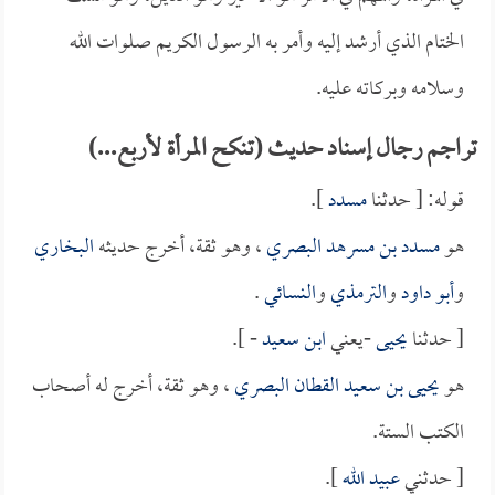
الختام الذي أرشد إليه وأمر به الرسول الكريم صلوات الله
وسلامه وبركاته عليه.
تراجم رجال إسناد حديث (تنكح المرأة لأربع...)
قوله: [ حدثنا
مسدد
].
هو
مسدد بن مسرهد البصري
، وهو ثقة، أخرج حديثه
البخاري
و
أبو داود
و
الترمذي
و
النسائي
.
[ حدثنا
يحيى
-يعني
ابن سعيد
- ].
هو
يحيى بن سعيد القطان البصري
، وهو ثقة، أخرج له أصحاب
الكتب الستة.
[ حدثني
عبيد الله
].