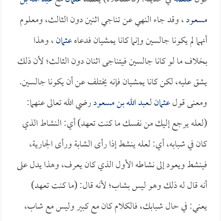
مسعود
، وقد جاء النهي عن تناجي اثنين دون الثالث، ومعلوم
أنهما لم يكونا جالسين وإنما كانا يمشيان فدعاه
عثمان
، وهذا
بخلاف ما لو كانا جالسين فيتناجى اثنان دون الثالث؛ لأن ذلك
يشق عليه، لكن كانا يمشيان فإنه يختلف عن أن يكونا جالسين.
ومعنى قول
عثمان
لـ
عبد الله بن مسعود
رضي الله تعالى عنهما:
(لعله يرجع إليك من نفسك ما كنت تعهد) أي: النشاط الذي
كان في شبابه، أي: لعله ينشط إذا رأى الشابة ورأى الجارية،
فينشط ويعود إلى نشاطه الأول الذي كان يعرف، وهذا يدل على
أنه قال له ذلك وهو ليس بشاب؛ لأنه قال: (ما كنت تعهد)
يعني: في حال شبابك، فالكلام كان مع كبير وليس مع شاب،