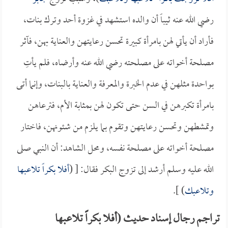
رضي الله عنه ثيباً أن والده استشهد في غزوة أحد وترك بنات،
فأراد أن يأتي لهن بامرأة كبيرة تحسن رعايتهن والعناية بهن، فآثر
مصلحة أخواته على مصلحته رضي الله عنه وأرضاه، فلم يأتِ
بواحدة مثلهن في عدم الخبرة والمعرفة والعناية بالبنات، وإنما أتى
بامرأة تكبرهن في السن حتى تكون لهن بمثابة الأم، فترعاهن
وتمشطهن وتحسن رعايتهن وتقوم بما يلزم من شئونهن، فاختار
مصلحة أخواته على مصلحة نفسه، ومحل الشاهد: أن النبي صلى
الله عليه وسلم أرشد إلى تزوج البكر فقال: [ (
أفلا بكراً تلاعبها
وتلاعبك
) ].
تراجم رجال إسناد حديث (أفلا بكراً تلاعبها