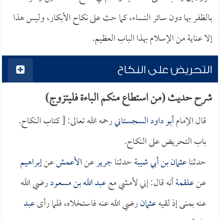
بالظفر بها دون سائر النساء، كما حث على نكاح الأبكار، وليس هذا
إلا عناية من الإسلام بهذا الباب العظيم.
التحريض على النكاح
شرح حديث (من استطاع منكم الباءة فليتزوج)
قال الإمام
أبو داود السجستاني
رحمه الله تعالى: [ كتاب النكاح.
باب التحريض على النكاح.
حدثنا
عثمان بن أبي شيبة
حدثنا
جرير
عن
الأعمش
عن
إبراهيم
عن
علقمة
أنه قال: إني لأمشي مع
عبد الله بن مسعود
رضي الله
عنه بمنى إذ لقيه
عثمان
رضي الله عنه فاستخلاه، فلما رأى
عبد