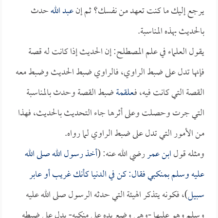
يرجع إليك ما كنت تعهد من نفسك؟ ثم إن
عبد الله
حدث
بالحديث بهذه المناسبة.
يقول العلماء في علم المصطلح: إن الحديث إذا كانت له قصة
فإنها تدل على ضبط الراوي، فالراوي ضبط الحديث وضبط معه
القصة التي كانت فيه، فـ
علقمة
ضبط القصة وحدث بالمناسبة
التي جرت وحصلت وعلى أثرها جاء التحديث بالحديث، فهذا
من الأمور التي تدل على ضبط الراوي لما رواه.
ومثله قول
ابن عمر
رضي الله عنه: (
أخذ رسول الله صلى الله
عليه وسلم بمنكبي فقال: كن في الدنيا كأنك غريب أو عابر
سبيل
)، فكونه يتذكر الهيئة التي حدثه الرسول صلى الله عليه
وسلم وهو عليها -وهي وضع يده على منكبه- يدل على ضبطه