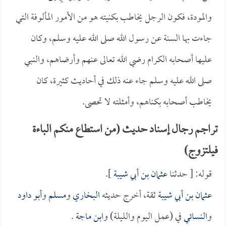
والمودة، فكون الرجل يخاطب بكنيته هو من الأمور المألوفة التي
جاءت بها السنة عن رسول الله صلى الله عليه وسلم، وكان
عليها أصحابه الكرام رضي الله تعالى عنهم وأرضاهم، والنبي
صلى الله عليه وسلم جاء عنه ذلك في أحاديث كثيرة، كان
يخاطب أصحابه بكناهم، وأمثلته لا تحصى.
تراجم رجال إسناد حديث (من استطاع منكم الباءة
فيلتزوج)
قوله: [ حدثنا
عثمان بن أبي شيبة
].
عثمان بن أبي شيبة
ثقة، أخرج حديثه
البخاري
و
مسلم
و
أبو داود
و
النسائي
في (عمل اليوم والليلة) و
ابن ماجة
.