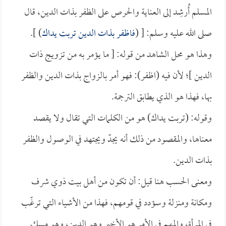
المسلم أُرشِد إلى العناية والحرص على الظفر بذات الدين، قال
صلى الله عليه وسلم: [ (
فاظفر بذات الدين تربت يداك
) ].
وهذا هو محل الشاهد من قوله: [ ما يؤمر به من تزويج ذات
الدين ]؛ لأن فيه (اظفر): فهو أمر بالزواج بذات الدين والظفر
بها، فهذا هو الذي يطابق الترجمة.
وقوله: (تربت يداك) هو من الكلمات التي تقال ولا يقصد
معناها، والمقصود من ذلك أنه يجدّ ويجتهد في الوصول والظفر
بذات الدين.
ومعنى الحسب هنا قيل: أن تكون من أهل بيت ذوي شرف
ومكانة ومنزلة وسؤدد في قومهم، فهذا من الأشياء التي ترغّب
في المرأة، والمهم في الأمر هو الأخير وهو الدين، وهو مسك