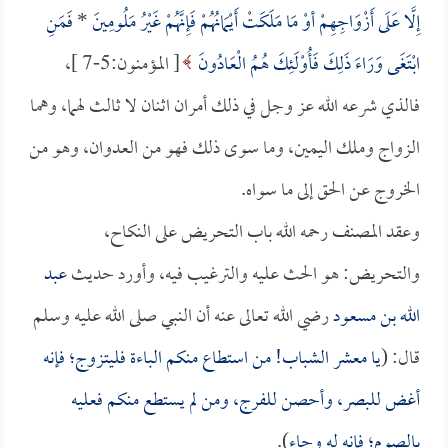
إِلَّا عَلَى أَزْوَاجِهِمْ أوْ مَا مَلَكَتْ أَيْمَانُهُمْ فَإِنَّهُمْ غَيْرُ مَلُومِينَ
*
فَمَنِ
ابْتَغَى وَرَاءَ ذَلِكَ فَأُوْلَئِكَ هُمُ الْعَادُونَ
[ المؤمنون:5-7 ]،
فالذي شرعه الله عز وجل في ذلك أمران اثنان لا ثالث لهما، وهما
الزواج وملك اليمين، وما سوى ذلك فهو من العدوان، وهو من
الخروج عن الحق إلى ما سواه.
وعقد المصنف رحمه الله باب التحريض على النكاح،
والتحريض: هو الحث عليه والترغيب فيه، وأورد حديث
عبد
الله بن مسعود
رضي الله تعالى عنه أن النبي صلى الله عليه وسلم
قال: (
يا معشر الشباب! من استطاع منكم الباءة فليتزوج؛ فإنه
أغض للبصر، وأحصن للفرج، ومن لم يستطع منكم فعليه
بالصوم؛ فإنه له وجاء
).