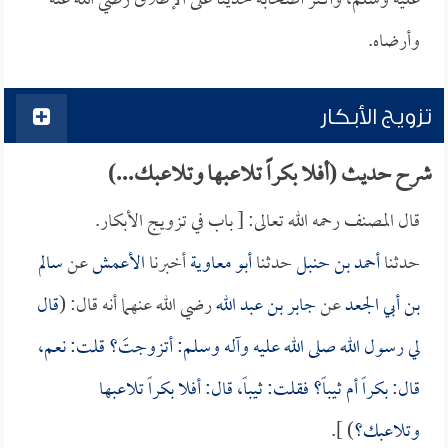
عليه وسلم، وأكثر أصحابه حديثاً على الإطلاق رضي الله عنه
وأرضاه.
تزويج الأبكار
شرح حديث (أفلا بكراً تلاعبها وتلاعبك...)
قال المصنف رحمه الله تعالى: [ باب في تزويج الأبكار.
حدثنا
أحمد بن حنبل
حدثنا
أبو معاوية
أخبرنا
الأعمش
عن
سالم
بن أبي الجعد
عن
جابر بن عبد الله
رضي الله عنهما أنه قال: (
قال
لي رسول الله صلى الله عليه وآله وسلم: أتزوجتَ؟ قلت: نعم،
قال: بكراً أم ثيباً؟ فقلت: ثيباً، قال: أفلا بكراً تلاعبها
وتلاعبك؟
) ].