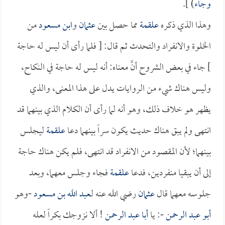
وجاء
) ].
وهذا الذي ذكره
علقمة
مما حصل بين
عثمان
و
ابن مسعود
من
الخلوة والانفراد والتحدث ثم قال: [ فلما رأى أن ليس له حاجة
] جاء في بعض الشروح أنَّ معناه: أنه ليس له حاجة في النكاح،
وليس هناك شيء من الروايات يدل على هذا المعنى، والذي
يظهر هو خلاف ذلك، وهو أنه لما رأى أن الكلام الذي بينهما قد
انتهى ولم يبق هناك حديث يكون سراً بينهما دعا
علقمة
ليجلس
بينهما؛ لأن المقصود من الانفراد قد انتهى، فلم يكن هناك حاجة
إلى أن يبقيا منفردين، فدعا
علقمة
فجاء وجلس معهما، وبعد
جلوسه معهما قال
عثمان
رضي الله عنه لـ
عبد الله بن مسعود
-وهو
أبو عبد الرحمن
-: يا
أبا عبد الرحمن
! ألا نزوجك بكراً لعله