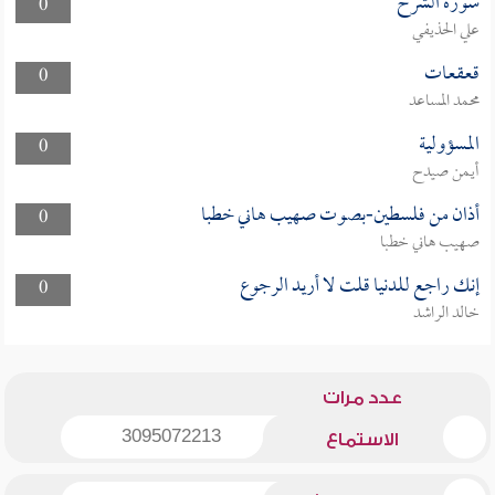
سورة الشرح
0
علي الحذيفي
قعقعات
0
محمد المساعد
المسؤولية
0
أيمن صيدح
أذان من فلسطين-بصوت صهيب هاني خطبا
0
صهيب هاني خطبا
إنك راجع للدنيا قلت لا أريد الرجوع
0
خالد الراشد
عدد مرات
3095072213
الاستماع