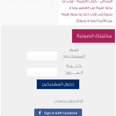
النسائي - كتاب الأشربة – (باب ما
يجوز شربه من العصير وما لا
يجوز) إلى (باب ذكر ما يجوز شربه
من الأنبذة وما لا يجوز))
مكتبتك الصوتية
اسم
المستخدم:
كـلـــمـة
الـمـــــرور:
دخول المشتركين
أو الدخول بحساب