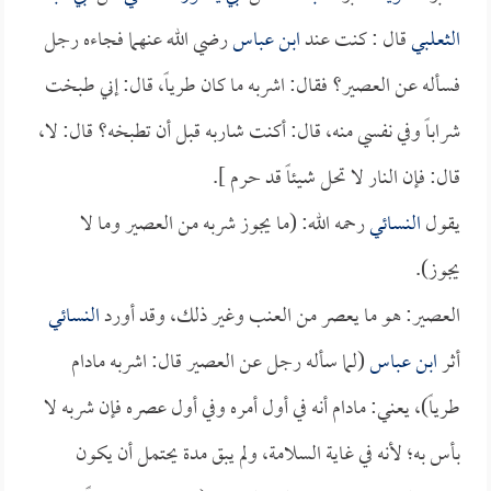
الثعلبي
قال : كنت عند
ابن عباس
رضي الله عنهما فجاءه رجل
فسأله عن العصير؟ فقال: اشربه ما كان طرياً، قال: إني طبخت
شراباً وفي نفسي منه، قال: أكنت شاربه قبل أن تطبخه؟ قال: لا،
قال: فإن النار لا تحل شيئاً قد حرم ].
يقول
النسائي
رحمه الله: (ما يجوز شربه من العصير وما لا
يجوز).
العصير: هو ما يعصر من العنب وغير ذلك، وقد أورد
النسائي
أثر
ابن عباس
(لما سأله رجل عن العصير قال: اشربه مادام
طرياً)، يعني: مادام أنه في أول أمره وفي أول عصره فإن شربه لا
بأس به؛ لأنه في غاية السلامة، ولم يبق مدة يحتمل أن يكون