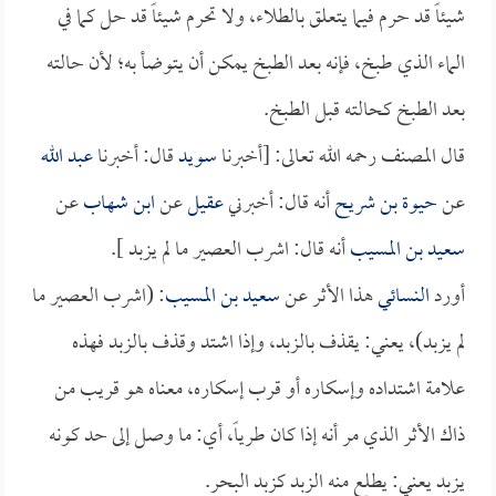
شيئاً قد حرم فيما يتعلق بالطلاء، ولا تحرم شيئاً قد حل كما في
الماء الذي طبخ، فإنه بعد الطبخ يمكن أن يتوضأ به؛ لأن حالته
بعد الطبخ كحالته قبل الطبخ.
قال المصنف رحمه الله تعالى: [أخبرنا
سويد
قال: أخبرنا
عبد الله
عن
حيوة بن شريح
أنه قال: أخبرني
عقيل
عن
ابن شهاب
عن
سعيد بن المسيب
أنه قال: اشرب العصير ما لم يزبد ].
أورد
النسائي
هذا الأثر عن
سعيد بن المسيب
: (اشرب العصير ما
لم يزبد)، يعني: يقذف بالزبد، وإذا اشتد وقذف بالزبد فهذه
علامة اشتداده وإسكاره أو قرب إسكاره، معناه هو قريب من
ذاك الأثر الذي مر أنه إذا كان طرياً، أي: ما وصل إلى حد كونه
يزبد يعني: يطلع منه الزبد كزبد البحر.