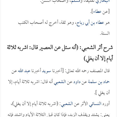
البخاري
تعليقاً، و
مسلم
، وأصحاب السنن.
[عن
عطاء
].
هو
عطاء بن أبي رباح
، وهو ثقة، أخرج له أصحاب الكتب
الستة.
شرح أثر الشعبي: (أنه سئل عن العصير قال: اشربه ثلاثة
أيام إلا أن يغلي)
قال المصنف رحمه الله تعالى: [أخبرنا
سويد
أخبرنا
عبد الله
عن
حماد بن سلمة
عن
داود
عن
الشعبي
أنه قال: اشربه ثلاثة أيام، إلا
أن يغلي ].
أورد
النسائي
الأثر عن
الشعبي
: (اشربه ثلاثة أيام إلا أن يغلي)،
يعني: يشتد ويقذف الزبد، فإذا كان قبل الثلاثة الأيام واشتد فإنه