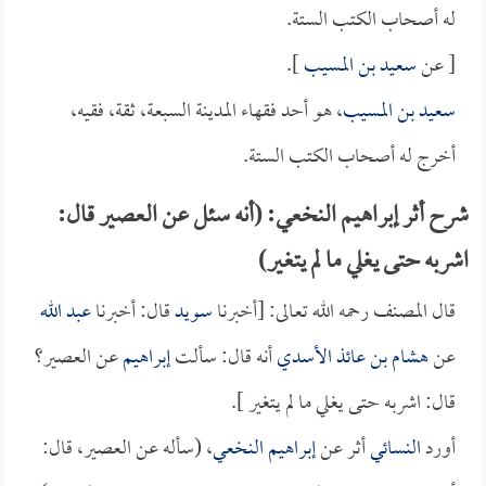
له أصحاب الكتب الستة.
[ عن
سعيد بن المسيب
].
سعيد بن المسيب
، هو أحد فقهاء المدينة السبعة، ثقة، فقيه،
أخرج له أصحاب الكتب الستة.
شرح أثر إبراهيم النخعي: (أنه سئل عن العصير قال:
اشربه حتى يغلي ما لم يتغير)
قال المصنف رحمه الله تعالى: [أخبرنا
سويد
قال: أخبرنا
عبد الله
عن
هشام بن عائذ الأسدي
أنه قال: سألت
إبراهيم
عن العصير؟
قال: اشربه حتى يغلي ما لم يتغير ].
أورد
النسائي
أثر عن
إبراهيم النخعي
، (سأله عن العصير، قال: