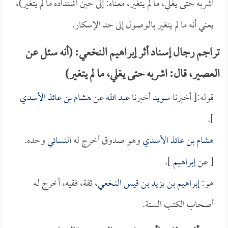
أشربه حتى يغلي، ما لم يتغير، معناه: إلى حين اشتداده ما لم يتغير)،
يعني أنه ما لم يتغير بالوصول إلى حد الإسكار.
تراجم رجال إسناد أثر إبراهيم النخعي: (أنه سئل عن
العصير، قال: اشربه حتى يغلي، ما لم يتغير)
قوله:[ أخبرنا
سويد
أخبرنا
عبد الله
عن
هشام بن عائذ الأسدي
].
هشام بن عائذ الأسدي
وهو صدوق أخرج له
النسائي
وحده.
[ عن
إبراهيم
].
هو:
إبراهيم بن يزيد بن قيس النخعي
، ثقة، فقيه، أخرج له
أصحاب الكتب الستة.