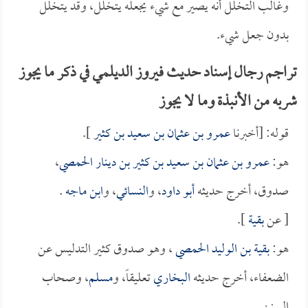
وغالب التخلل أنه يصير مع شيء يجعله يتخلل، وقد يتخلل
بدون جعل شيء.
تراجم رجال إسناد حديث فيروز الديلمي في ذكر ما يجوز
شربه من الأنبذة وما لا يجوز
قوله: [أخبرنا
عمرو بن عثمان بن سعيد بن كثير
].
هو:
عمرو بن عثمان بن سعيد بن كثير بن دينار الحمصي
،
صدوق، أخرج حديثه
أبو داود
، و
النسائي
، و
ابن ماجه
.
[ عن
بقية
].
هو:
بقية بن الوليد الحمصي
، وهو صدوق كثير التدليس عن
الضعفاء، أخرج حديثه
البخاري
تعليقاً، و
مسلم
، وصحاب
السنن.