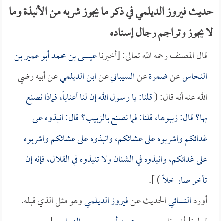
حديث فيروز الديلمي في ذكر ما يجوز شربه من الأنبذة وما
لا يجوز وتراجم رجال إسناده
قال المصنف رحمه الله تعالى: [أخبرنا
عيسى بن محمد أبو عمير بن
النحاس
عن
ضمرة
عن
السيباني
عن
ابن الديلمي
عن أبيه رضي
الله عنه أنه قال: (
قلنا: يا رسول الله إن لنا أعناباً، فماذا نصنع
بها؟ قال: زببوها، قلنا: فما نصنع بالزبيب؟ قال: انبذوه على
غدائكم واشربوه على عشائكم، وانبذوه على عشائكم واشربوه
على غدائكم، وانبذوه في الشنان ولا تنبذوه في القلال، فإنه إن
تأخر صار خلاً
) ].
أورد
النسائي
الحديث عن
فيروز الديلمي
وهو مثل الذي قبله.