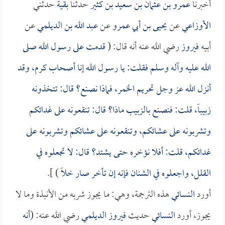
أخبرنا
عمرو بن عثمان بن سعيد بن كثير
حدثنا
بقية
حدثني
الأوزاعي
عن
يحيى بن أبي عمرو
عن
عبد الله بن الديلمي
عن
أبيه
فيروز
رضي الله عنه أنه قال: (
قدمت على رسول الله صلى
الله عليه وآله وسلم فقلت: يا رسول الله إنا أصحاب كرم، وقد
أنزل الله عز وجل تحريم الخمر، فماذا نصنع؟ قال: تتخذونه
زبيباً، قلت: فنصنع بالزبيب ماذا؟ قال: تنقعونه على غدائكم
وتشربونه على عشائكم، وتنقعونه على عشائكم وتشربونه على
غدائكم، قلت: أفلا نؤخره حتى يشتد؟ قال: لا تجعلوه في
القلل، واجعلوه في الشنان فإنه إن تأخر صار خلاً
) ].
أورد
النسائي
هذه الترجمة، وهي: ما يجوز شربه من الأنبذة وما لا
يجوز، أورد
النسائي
حديث
فيروز الديلمي
رضي الله عنه: (
أنه