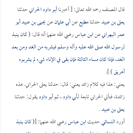
قال المصنف رحمه الله تعالى: [ أخبرنا
أبو داود الحراني
حدثنا
يعلى بن عبيد
حدثنا
مطيع
عن
أبي عثمان
عن
يحيى بن عبيد أبو
عمر البهراني
عن
ابن عباس
رضي الله عنهما أنه قال: (
كان ينبذ
لرسول الله صلى الله عليه وآله وسلم فيشربه من الغد ومن بعد
الغد، فإذا كان مساء الثالثة فإن بقى في الإناء شيء لم يشربوه
أهريق
) ].
يعني: هذا فيه كلام زائد يعني: قال: حدثنا يعلى الحراني. هذه
زائدة، فتأتي الحراني تابعة لـ
أبي داود
، ثم
أبو داود
يقول: حدثنا
يعلى بن عبيد
.
أورد
النسائي
حديث
ابن عباس
رضي الله عنهما: [(
كان ينبذ