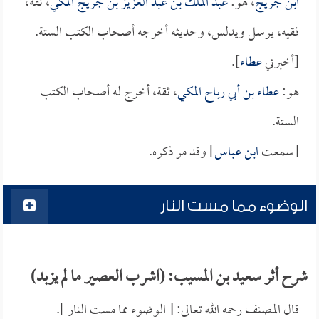
ابن جريج
، هو:
عبد الملك بن عبد العزيز بن جريج المكي
، ثقة،
فقيه، يرسل ويدلس، وحديثه أخرجه أصحاب الكتب الستة.
[أخبرني
عطاء
].
هو:
عطاء بن أبي رباح المكي
، ثقة، أخرج له أصحاب الكتب
الستة.
[سمعت
ابن عباس
] وقد مر ذكره.
الوضوء مما مست النار
شرح أثر سعيد بن المسيب: (اشرب العصير ما لم يزبد)
قال المصنف رحمه الله تعالى: [ الوضوء مما مست النار ].