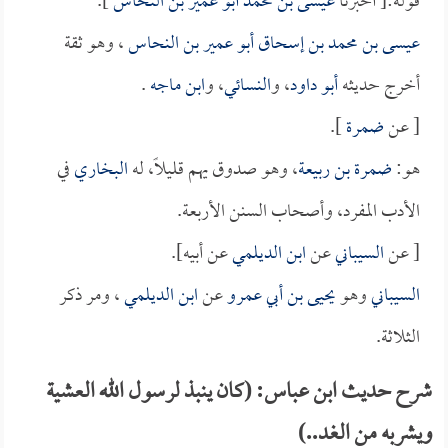
قوله:[ أخبرنا
عيسى بن محمد أبو عمير بن النحاس
].
عيسى بن محمد بن إسحاق أبو عمير بن النحاس
، وهو ثقة
أخرج حديثه
أبو داود
، و
النسائي
، و
ابن ماجه
.
[ عن
ضمرة
].
هو:
ضمرة بن ربيعة
، وهو صدوق يهم قليلاً، له
البخاري
في
الأدب المفرد، وأصحاب السنن الأربعة.
[ عن
السيباني
عن
ابن الديلمي
عن أبيه].
السيباني
وهو
يحيى بن أبي عمرو
عن
ابن الديلمي
، ومر ذكر
الثلاثة.
شرح حديث ابن عباس: (كان ينبذ لرسول الله العشية
ويشربه من الغد..)