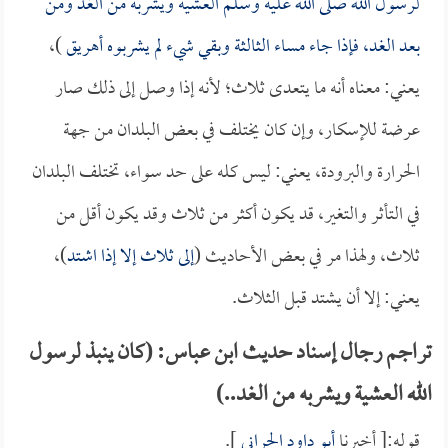
لرسول الله صلى الله عليه وسلم العشية ويشربه من الغد ومن
بعد الغد، فإذا جاء مساء الثالثة وبقي شيء لم يشربوه أهريق
)،
يعني: معناه أنه ما يتعدى ثلاث؛ لأنه إذا وصل إلى ذلك صار
عرضة للإسكار، وإن كان يختلف في بعض البلدان من جهة
الحرارة والبرودة، يعني: ليس كله على حد سواء، تختلف البلدان
في التأثر والتغير، قد يكون أكثر من ثلاث وقد يكون أقل من
ثلاث، ولهذا مر في بعض الأحاديث (
إلى ثلاث إلا إذا اشتد
)،
يعني: إلا أن يشتد قبل الثلاث.
تراجم رجال إسناد حديث ابن عباس: (كان ينبذ لرسول
الله العشية ويشربه من الغد..)
قوله:[ أخبرنا
أبو داود الحراني
].