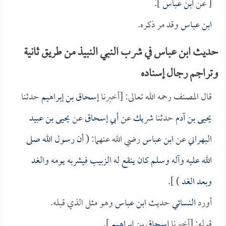
[ عن
ابن عباس
].
ابن عباس
وقد مر ذكره.
حديث ابن عباس في شرب النبي النبيذ من طريق ثانية
وتراجم رجال إسناده
قال المصنف رحمه الله تعالى: [أخبرنا
إسحاق بن إبراهيم
حدثنا
يحيى بن آدم
حدثنا
شريك
عن
أبي إسحاق
عن
يحيى بن عبيد
البهراني
عن
ابن عباس
رضي الله عنهما: (
أن رسول الله صلى
الله عليه وآله وسلم كان ينقع له الزبيب فيشربه يومه والغد
وبعد الغد
) ].
أورد
النسائي
حديث
ابن عباس
وهو مثل الذي قبله.
قوله: [أخبرنا
إسحاق بن إبراهيم
].