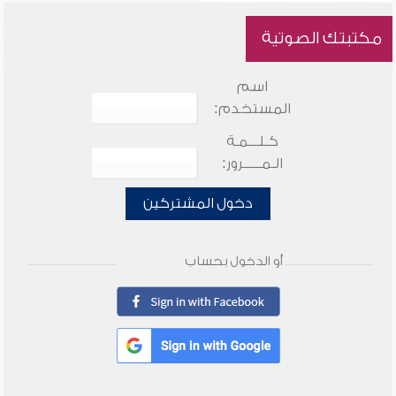
مكتبتك الصوتية
اسم
المستخدم:
كـلـــمـة
الـمـــــرور:
دخول المشتركين
أو الدخول بحساب