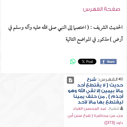
صفحة الفهرس
الحديث الشريف : ( اختصما إلى النبي صلى الله عليه وآله وسلم في
أرض ) مذكور في المواضع التالية
الفهرس:
شرح
حديث ( لا يقتطع أحد
مالاً بيمين إلا لقي الله وهو
أجذم ) , من حلف يميناً
ليقتطع بها مالاً لأحد
للشيخ:
عبد المحسن العباد
جزء من محاضرة ( شرح سنن أبي
داود [373])