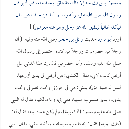
وسلم: ليس لك منه إلا ذاك، فانطلق ليحلف له، فلما أدبر قال
رسول الله صلى الله عليه وآله وسلم: أما لئن حلف على مال
ليأكله ظالماً ليلقين الله عز وجل وهو عنه معرض
) ].
أورد
أبو داود
حديث
وائل بن حجر
رضي الله عنه وفيه: ( أن
رجلاً من حضرموت ورجلاً من كندة اختصما إلى رسول الله
صلى الله عليه وسلم، وأن الحضرمي قال: إن هذا غلبني على
أرض كانت لأبي، فقال الكندي: هي أرضي في يدي أزرعها،
ليس له فيها حق)، يعني: هي في حوزتي وتحت تصرفي وتحت
يدي، ويدي مستولية عليها، فهي لي، وأنا مالكها، فقال له النبي
صلى الله عليه وسلم : (ألك بينة)، ولم يكن عنده بينه، فقال له:
(فلك يمينه) فقال: إنه فاجر وسيحلف ويأخذ حقي، فقال النبي