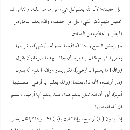
على حقيقته؛ لأن الله يعلم كل شيء على ما هو عليه، والناس قد
يحصل منهم ذكر الشيء على غير حقيقته، والله يعلم المحق من
المبطل والكاذب من الصادق.
وفي بعض النسخ زيادة: (والله ما يعلم أنها أرضي)، وشرحها
بعض الشراح فقال: إنه يريد أن يحلف بهذه الصيغة بأن يقول:
(والله! ما يعلم أنها أرضي)، لكن يبدو -والله أعلم- أنه بدون
(ما) أوضح؛ لأنه قال بعدها: (والله يعلم أنها أرضي اغتصبنيها
أبوه)، أي: أن الله تعالى يعلم هذا وهذا، يعلم أنها أرضه، ويعلم
أن أباه أغتصبها.
إذاً: بدون (ما) أوضح، وإذا كانت بـ(ما) فتفسيرها كما قال بعض