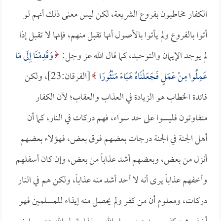
الكفار مخاطبون بفروع الشريعة، لكن ليس معنى ذلك أنهم لو
أتوا بالفروع ولم يأتوا بالأصول أنها تقبل منهم، فإنها لا تقبل إذا
لم يوجد الإيمان والتوحيد، كما قال الله عز وجل:
وَقَدِمْنَا إِلَى مَا
عَمِلُوا مِنْ عَمَلٍ فَجَعَلْنَاهُ هَبَاءً مَنْثُورًا
[الفرقان:23]، ولكن
فائدة الخطاب هو الزيادة في العذاب والعقاب؛ لأن الكفار
متفاوتون فليسوا على حد سواء، فهم دركات في النار، كما أن
أهل الجنة في الجنة درجات بعضهم فوق بعض، فهؤلاء بعضهم
أنزل من بعض، وبعضهم أشد عذاباً من بعض، وإن كان أسفلهم
وأخفهم عذاباً يرى أنه لا أحد أشد منه عذاباً، ولكن هم في النار
دركات، ومعلوم أن من كفر ولم يحصل منه إيذاء للمسلمين فهو