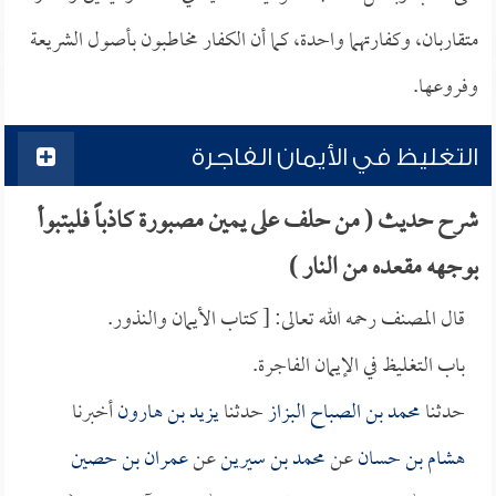
متقاربان، وكفارتهما واحدة، كما أن الكفار مخاطبون بأصول الشريعة
وفروعها.
التغليظ في الأيمان الفاجرة
شرح حديث ( من حلف على يمين مصبورة كاذباً فليتبوأ
بوجهه مقعده من النار )
قال المصنف رحمه الله تعالى: [ كتاب الأيمان والنذور.
باب التغليظ في الإيمان الفاجرة.
حدثنا
محمد بن الصباح البزاز
حدثنا
يزيد بن هارون
أخبرنا
هشام بن حسان
عن
محمد بن سيرين
عن
عمران بن حصين