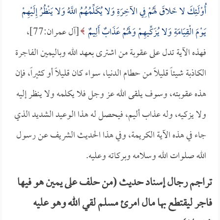
أُوْلَئِكَ لا خَلاقَ لَهُمْ فِي الآخِرَةِ وَلا يُكَلِّمُهُمُ اللَّهُ وَلا يَنْظُرُ إِلَيْهِمْ
يَوْمَ الْقِيَامَةِ وَلا يُزَكِّيهِمْ وَلَهُمْ عَذَابٌ أَلِيمٌ
[آل عمران:77]،
فهذه الآية تدل على عقوبة من اشترى بعهد الله وباليمين الفاجرة
الكاذبة شيئاً قليلاً من حطام الدنيا، سواء كان قليلاً أو كثيراً، فإن
هذه عقوبته، وسوف يلقى الله عز وجل فلا يكلمه ولا ينظر إليه
ولا يزكيه، وله عذاب أليم، فيحصل له هذا الوعيد الشديد الذي
جاء في هذه الآية الكريمة، وفي هذا الحديث الشريف عن رسول
الله صلوات الله وسلامه وبركاته وعليه.
تراجم رجال إسناد حديث (من حلف على يمين هو فيها
فاجر ليقتطع بها مال امرئ مسلم لقي الله وهو عليه