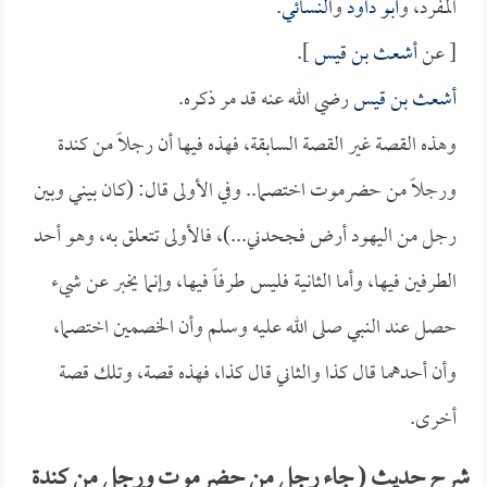
المفرد، و
أبو داود
و
النسائي
.
[ عن
أشعث بن قيس
].
أشعث بن قيس
رضي الله عنه قد مر ذكره.
وهذه القصة غير القصة السابقة، فهذه فيها أن رجلاً من كندة
ورجلاً من حضرموت اختصما.. وفي الأولى قال: (كان بيني وبين
رجل من اليهود أرض فجحدني...)، فالأولى تتعلق به، وهو أحد
الطرفين فيها، وأما الثانية فليس طرفاً فيها، وإنما يخبر عن شيء
حصل عند النبي صلى الله عليه وسلم وأن الخصمين اختصما،
وأن أحدهما قال كذا والثاني قال كذا، فهذه قصة، وتلك قصة
أخرى.
شرح حديث ( جاء رجل من حضرموت ورجل من كندة