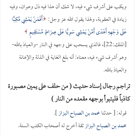
ويكب على أشرف شيء فيه، لا شك أن هذا فيه ذل وهوان، وفيه
زيادة في العقوبة، ولهذا يقول الله عز وجل:
أَفَمَنْ يَمْشِي مُكِبًّا
عَلَى وَجْهِهِ أَهْدَى أَمَّنْ يَمْشِي سَوِيًّا عَلَى صِرَاطٍ مُسْتَقِيمٍ
[الملك:22]، فالذي يسحب على وجهه في النار -والعياذ بالله-
وهو أشرف شيء فيه، معناه: أنه بلغ الغاية في الذلة والإهانة
والعياذ بالله.
تراجم رجال إسناد حديث ( من حلف على يمين مصبورة
كاذباً فليتبوأ بوجهه مقعده من النار )
قوله: [ حدثنا
محمد بن الصباح البزاز
].
محمد بن الصباح البزاز
ثقة أخرج له أصحاب الكتب الستة.