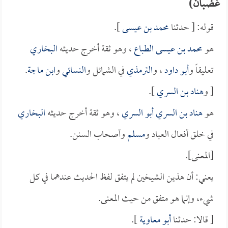
غضبان)
قوله: [ حدثنا
محمد بن عيسى
].
هو
محمد بن عيسى الطباع
، وهو ثقة أخرج حديثه
البخاري
تعليقاً و
أبو داود
، و
الترمذي
في الشمائل و
النسائي
و
ابن ماجة
.
[ و
هناد بن السري
].
هو
هناد بن السري أبو السري
، وهو ثقة أخرج حديثه
البخاري
في خلق أفعال العباد و
مسلم
وأصحاب السنن.
[المعنى].
يعني: أن هذين الشيخين لم يتفق لفظ الحديث عندهما في كل
شيء، وإنما هو متفق من حيث المعنى.
[ قالا: حدثنا
أبو معاوية
].