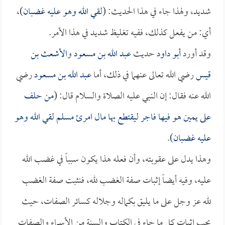
شديد، ولهذا جاء في هذا الحديث: (
لقي الله وهو عليه غضبان
)،
أي: من يفعل كذلك، ففيه تغليظ شديد في هذا الأمر.
وقد أورد
أبو داود
حديث
عبد الله بن مسعود
و
الأشعث بن
قيس
رضي الله تعالى عنهما في ذلك، أما
عبد الله بن مسعود
رضي
الله عنه فقال: إن النبي عليه الصلاة والسلام قال: (
من حلف
على يمين هو فيها فاجر ليقتطع بها مال امرئ مسلم لقي الله وهو
عليه غضبان
).
وهذا يدل على عقوبته، وأن فعله هذا يكون سبباً في غضب الله
عليه، وفيه أيضاً إثبات صفة الغضب لله، فنثبت صفة الغضب
لله عز وجل على ما يليق بكماله وجلاله كسائر الصفات، حيث
يجب إثبات كل ما جاء في الكتاب والسنة من الأسماء والصفات