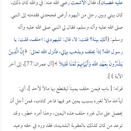
عليه غضبان
)، فقال
الأشعث
رضي الله عنه: في والله كان ذلك،
كان بيني وبين رجل من اليهود أرض فجحدني فقدمته إلى النبي
صلى الله عليه وآله وسلم، فقال لي النبي صلى الله عليه وآله
وسلم: (
ألك بينة؟ قلت: لا، قال: لليهودي: احلف، قلت: يا
رسول الله! إذاً يحلف ويذهب بمالي، فأنزل الله تعالى:
إِنَّ الَّذِينَ
يَشْتَرُونَ بِعَهْدِ اللَّهِ وَأَيْمَانِهِمْ ثَمَنًا قَلِيلًا
[آل عمران:77]، إلى آخر
الآية ) ].
قوله: [ باب فيمن حلف يميناً ليقتطع بها مالاً لأحد ]، أي:
ليأخذ مالاً لغيره بسبب يمين هو فيها فاجر كاذب، فمن أجل أن
يحصل على مال غيره حلف هذه اليمين، وهذا أمره خطير، وقد
توعد من كان كذلك بالعقوبة الشديدة، فقد ورد في حقه وعيد