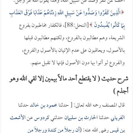
أخف ممن كفر وصد عن سبيل الله، ولهذا يقول الله عز وجل:
الَّذِينَ كَفَرُوا وَصَدُّوا عَنْ سَبِيلِ اللَّهِ زِدْنَاهُمْ عَذَابًا فَوْقَ العَذَابِ
بِمَا كَانُوا يُفْسِدُونَ
[النحل:88]، فالكفار مخاطبون بفروع
الشريعة، وهم مطالبون بالفروع، ولكنهم مطالبون قبلها
بالأصول، ويعاقبون على عدم الإتيان بالأصول والفروع،
والفروع لو أتوا بها دون الأصول فإنها لا تقبل منهم.
شرح حديث ( لا يقتطع أحد مالاً بيمين إلا لقي الله وهو
أجذم )
قال المصنف رحمه الله تعالى: [ حدثنا
محمود بن خالد
حدثنا
الفريابي
حدثنا
الحارث بن سليمان
حدثني
كردوس
عن
الأشعث
بن قيس
رضي الله عنه: (
أن رجلاً من كندة ورجلاً من