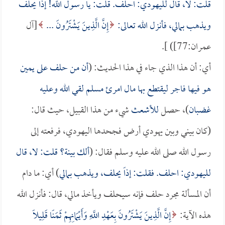
قلت: لا، قال لليهودي: احلف. قلت: يا رسول الله! إذاً يحلف
ويذهب بمالي، فأنزل الله تعالى:
إِنَّ الَّذِينَ يَشْتَرُونَ ...
[آل
عمران:77]) ].
أي: أن هذا الذي جاء في هذا الحديث: (
أن من حلف على يمين
هو فيها فاجر ليقتطع بها مال امرئ مسلم لقي الله وعليه
غضبان
)، حصل
للأشعث
شيء من هذا القبيل، حيث قال:
(كان بيني وبين يهودي أرض فجحدها اليهودي، فرفعته إلى
رسول الله صلى الله عليه وسلم فقال: (
ألك بينة؟ قلت: لا، قال
لليهودي: احلف. فقلت: إذاً يحلف، ويذهب بمالي
) أي: ما دام
أن المسألة مجرد حلف فإنه سيحلف ويأخذ مالي، قال: فأنزل الله
هذه الآية:
إِنَّ الَّذِينَ يَشْتَرُونَ بِعَهْدِ اللَّهِ وَأَيْمَانِهِمْ ثَمَنًا قَلِيلًا