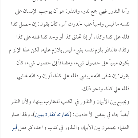
وأما النذور فهي جمع نذر، والنذر: هو أن يوجب الإنسان على
نفسه ما ليس واجباً عليه لحدوث أمر، كأن يقول: إن حصل كذا
فلله علي كذا وكذا، أو إذا تحقق كذا أو وجد كذا فلله علي كذا
وكذا، فالناذر يلزم نفسه بشيء ليس بلازم عليه، لكن هذا الإلزام
يكون مبنياً على حصول شيء، ومضافاً إلى حصول شيء، كأن
يقول: إن شفى الله مريضي فلله علي كذا، أو إن رد الله غائبي
فلله علي كذا، ونحو ذلك.
ويجمع بين الأيمان والنذور في الكتب للتقارب بينها، ولأن النذر
أيضاً جاء في بعض الأحاديث: (
كفارته كفارة يمين
)، ولهذا صار
العلماء يجمعون بين الأيمان والنذور في كتاب واحد، كما فعل
أبو