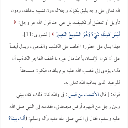
لله تعالى على وجه يليق بكماله وجلاله دون تشبيه بخلقه، ودون
تأويل أو تعطيل أو تكييف، بل على حد قول الله عز وجل:
لَيْسَ كَمِثْلِهِ شَيْءٌ وَهُوَ السَّمِيعُ البَصِيرُ
[الشورى:11].
فهذا يدل على خطورة الحلف على الكذب والفجور، ويدل أيضاً
على أن كون الإنسان يأخذ مال غيره بالحلف الفاجر الكاذب أن
ذلك يؤدي إلى غضب الله عليه يوم يلقاه، فيكون مستحقاً
للوعيد الذي يعاقبه الله تعالى به.
قوله: [ قال
الأشعث بن قيس
: في والله كان ذلك، كان بيني
وبين رجل من اليهود أرض فجحدني، فقدمته إلى النبي صلى الله
عليه وسلم، فقال لي النبي صلى الله عليه وآله وسلم: (
ألك بينة؟