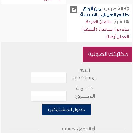
الفهرس:
من أنواع
ظلم العمال , الأسئلة
للشيخ:
سلمان العودة
جزء من محاضرة ( أنصفوا
العمال أيضاً)
مكتبتك الصوتية
اسم
المستخدم:
كـلـــمـة
الـمـــــرور:
دخول المشتركين
أو الدخول بحساب