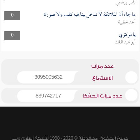
ياسر برهامي
ما جاء أن الملائكة لا تدخل بيتا فيه كلب ولا صورة
0
أحمد حطيبة
يا مركزي
0
أبو عبد الملك
عدد مرات
3095005632
الاستماع
عدد مرات الحفظ
839742717
جميع الحقوق محفوظة © 2026 - 1998 لشبكة إسلام ويب