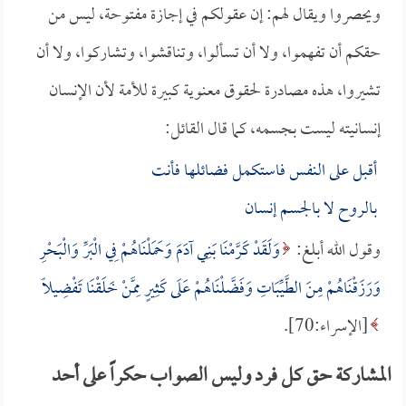
ويحصروا ويقال لهم: إن عقولكم في إجازة مفتوحة، ليس من
حقكم أن تفهموا، ولا أن تسألوا، وتناقشوا، وتشاركوا، ولا أن
تشيروا، هذه مصادرة لحقوق معنوية كبيرة للأمة لأن الإنسان
إنسانيته ليست بجسمه، كما قال القائل:
أقبل على النفس فاستكمل فضائلها فأنت
بالروح لا بالجسم إنسان
وقول الله أبلغ:
وَلَقَدْ كَرَّمْنَا بَنِي آدَمَ وَحَمَلْنَاهُمْ فِي الْبَرِّ وَالْبَحْرِ
وَرَزَقْنَاهُمْ مِنَ الطَّيِّبَاتِ وَفَضَّلْنَاهُمْ عَلَى كَثِيرٍ مِمَّنْ خَلَقْنَا تَفْضِيلاً
[الإسراء:70].
المشاركة حق كل فرد وليس الصواب حكراً على أحد