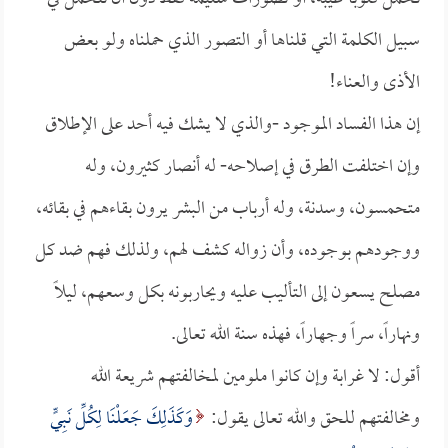
سبيل الكلمة التي قلناها أو التصور الذي حملناه ولو بعض
الأذى والعناء!
إن هذا الفساد الموجود -والذي لا يشك فيه أحد على الإطلاق
وإن اختلفت الطرق في إصلاحه- له أنصار كثيرون، وله
متحمسون، وسدنة، وله أرباب من البشر يرون بقاءهم في بقائه،
ووجودهم بوجوده، وأن زواله كشف لهم، ولذلك فهم ضد كل
مصلح يسعون إلى التأليب عليه ويحاربونه بكل وسعهم، ليلاً
ونهاراً، سراً وجهاراً، فهذه سنة الله تعالى.
أقول: لا غرابة وإن كانوا ملومين لمخالفتهم شريعة الله
ومخالفتهم للحق والله تعالى يقول:
وَكَذَلِكَ جَعَلْنَا لِكُلِّ نَبِيٍّ