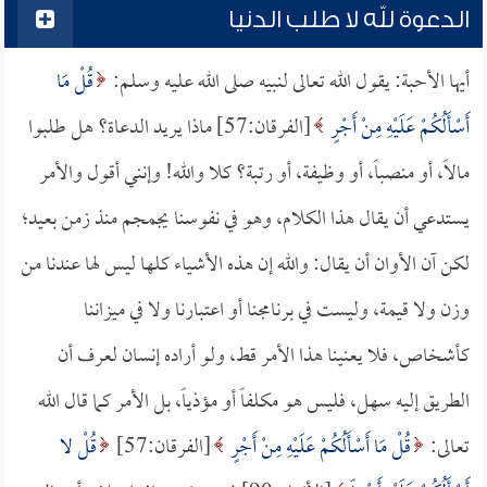
الدعوة لله لا طلب الدنيا
أيها الأحبة: يقول الله تعالى لنبيه صلى الله عليه وسلم:
قُلْ مَا
أَسْأَلُكُمْ عَلَيْهِ مِنْ أَجْرٍ
[الفرقان:57] ماذا يريد الدعاة؟ هل طلبوا
مالاً، أو منصباً، أو وظيفة، أو رتبة؟ كلا والله! وإنني أقول والأمر
يستدعي أن يقال هذا الكلام، وهو في نفوسنا يجمجم منذ زمن بعيد؛
لكن آن الأوان أن يقال: والله إن هذه الأشياء كلها ليس لها عندنا من
وزن ولا قيمة، وليست في برنامجنا أو اعتبارنا ولا في ميزاننا
كأشخاص، فلا يعنينا هذا الأمر قط، ولو أراده إنسان لعرف أن
الطريق إليه سهل، فليس هو مكلفاً أو مؤذياً، بل الأمر كما قال الله
تعالى:
قُلْ مَا أَسْأَلُكُمْ عَلَيْهِ مِنْ أَجْرٍ
[الفرقان:57]
قُلْ لا