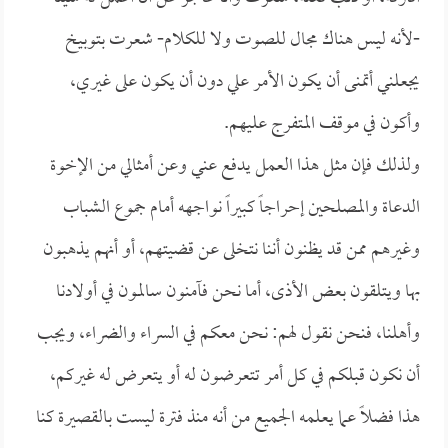
-لأنه ليس هناك مجال للصوت ولا للكلام- شعرت بتوبيخ
يجعلني أتمنى أن يكون الأمر علي دون أن يكون على غيري،
وأكون في موقف المتفرج عليهم.
ولذلك فإن مثل هذا العمل يدفع عني وعن أمثالي من الإخوة
الدعاة والمصلحين إحراجاً كبيراً نواجهه أمام جموع الشباب
وغيرهم ممن قد يظنون أننا نتخلى عن قضيتهم، أو أنهم يذهبون
بها ويتلقون بعض الأذى، أما نحن فآمنون سالمون في أولادنا
وأهلنا، فنحن نقول لهم: نحن معكم في السراء والضراء، ويجب
أن نكون قبلكم في كل أمر تتعرضون له أو يتعرض له غيركم،
هذا فضلاً عما يعلمه الجميع من أنه منذ فترة ليست بالقصيرة كنا