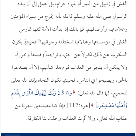
الغش في زنبيل من التمر أو غيره حرام، بل يصل إلى أن يهدد
الرسول صلى الله عليه وسلم فاعله بأنه يخرج من سيماء المؤمنين
وعلاماتهم وأوصافهم، فما بالك إذا بدأت الأمة كلها تمارس
الغش في مؤسساتها ومجالاتها المختلفة وجوانبها! فحينئذٍ يكون
السكوت عن ذلك نكولاً عن الحق، وتراجعاً وضعفاً وخوراً،
ولا يمكن أن ينجو من العذاب قوم هذا شأنهم، إلا أن يصدعوا
بالحق، ويصيحوا في الناس، فحينئذٍ تكون النجاة بإذن الله تعالى
للجميع، كما قال الله تعالى:
وَمَا كَانَ رَبُّكَ لِيُهْلِكَ الْقُرَى بِظُلْمٍ
وَأَهْلُهَا مُصْلِحُونَ
[هود:117] فإذا كنا مصلحين نجونا من
عذاب الله تعالى، وإلا ألم بنا العذاب وحلت بنا الكارثة.