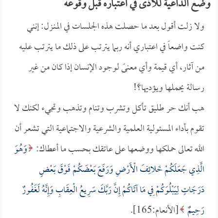
وضع الداعية للأذى في اعتباره قبل وقوعه
ولا زلت أقول بعد ما حصلت هذه الجلسات في المنـزل: إنني
كنت واضعاً في اعتباري أنه ربما يترتب على ذلك ما يترتب عليه
من آثار، أي قيمة وأي معنىً لوجود الإنسان إذا كان من غير
رسالة يحملها ويؤديها؟!
هب أنك حر طليق تأكل وتشرب وتنام وتذهب وتجيء لكنك لا
تقوم بأداء المسئولية العلمية والشرعية والاجتماعية التي تشعر أن
الله تعالى حملكها ووضعها على عاتقك بحسب ما أعطاك:
وَهُوَ
الَّذِي جَعَلَكُمْ خَلائِفَ الْأَرْضِ وَرَفَعَ بَعْضَكُمْ فَوْقَ بَعْضٍ
دَرَجَاتٍ لِيَبْلُوَكُمْ فِي مَا آتَاكُمْ إِنَّ رَبَّكَ سَرِيعُ الْعِقَابِ وَإِنَّهُ لَغَفُورٌ
رَحِيمٌ
[الأنعام:165].