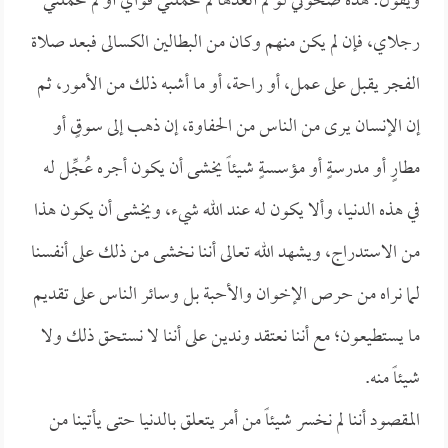
ويقول: هذه ضحوتي لو لم أتغدها لم تحملني قواي أو لم تحملني
رجلاي، فإن لم يكن منهم وكان من البطالين الكسالى فبعد صلاة
الفجر يقبل على عمل، أو راحة، أو ما أشبه ذلك من الأمور، ثم
إن الإنسان يرى من الناس من الحفاوة، إن ذهب إلى سوقٍ أو
مطارٍ أو مدرسةٍ أو مؤسسةٍ شيئاً يخشى أن يكون أجره عُجِّل له
في هذه الدنيا، وألا يكون له عند الله شيء، ويخشى أن يكون هذا
من الاستدراج، ويشهد الله تعالى أننا نخشى من ذلك على أنفسنا
لما نراه من حرص الإخوان والأحبة بل وسائر الناس على تقديم
ما يستطيعون؛ مع أننا نعتقد وندين على أننا لا نستحق ذلك ولا
شيئاً منه.
المقصود أننا لم نخسر شيئاً من أمر يتعلق بالدنيا حتى يأتينا من