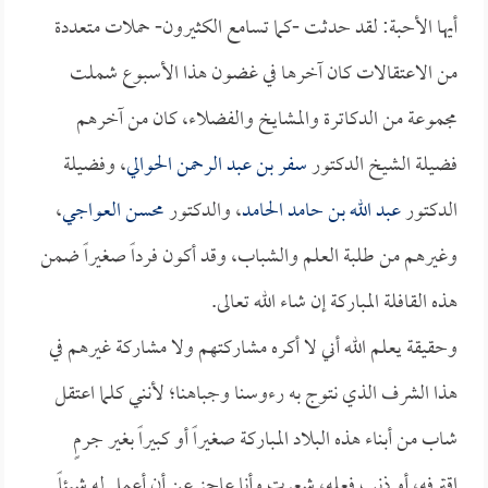
أيها الأحبة: لقد حدثت -كما تسامع الكثيرون- حملات متعددة
من الاعتقالات كان آخرها في غضون هذا الأسبوع شملت
مجموعة من الدكاترة والمشايخ والفضلاء، كان من آخرهم
فضيلة الشيخ الدكتور
سفر بن عبد الرحمن الحوالي
، وفضيلة
الدكتور
عبد الله بن حامد الحامد
، والدكتور
محسن العواجي
،
وغيرهم من طلبة العلم والشباب، وقد أكون فرداً صغيراً ضمن
هذه القافلة المباركة إن شاء الله تعالى.
وحقيقة يعلم الله أني لا أكره مشاركتهم ولا مشاركة غيرهم في
هذا الشرف الذي نتوج به رءوسنا وجباهنا؛ لأنني كلما اعتقل
شاب من أبناء هذه البلاد المباركة صغيراً أو كبيراً بغير جرمٍ
اقترفه، أو ذنب فعله، شعرت وأنا عاجز عن أن أعمل له شيئاً