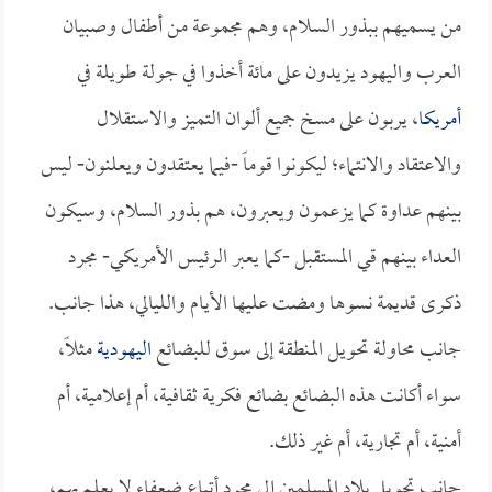
من يسميهم ببذور السلام، وهم مجموعة من أطفال وصبيان
العرب واليهود يزيدون على مائة أخذوا في جولة طويلة في
أمريكا
، يربون على مسخ جميع ألوان التميز والاستقلال
والاعتقاد والانتماء؛ ليكونوا قوماً -فيما يعتقدون ويعلنون- ليس
بينهم عداوة كما يزعمون ويعبرون، هم بذور السلام، وسيكون
العداء بينهم قي المستقبل -كما يعبر الرئيس الأمريكي- مجرد
ذكرى قديمة نسوها ومضت عليها الأيام والليالي، هذا جانب.
جانب محاولة تحويل المنطقة إلى سوق للبضائع
اليهودية
مثلاً،
سواء أكانت هذه البضائع بضائع فكرية ثقافية، أم إعلامية، أم
أمنية، أم تجارية، أم غير ذلك.
جانب تحويل بلاد المسلمين إلى مجرد أتباع ضعفاء لا يعلم بهم،