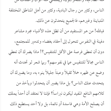
منه الطلاب، والمتخرجون، ويشتكي منه ألوان وأصناف من
الناس، وكثير من رجال البادية، وكثير من أهل المناطق المختلفة
المتباينة وغيرهم، فالجميع يتحدثون عن ذلك.
فبالله! من هو المستفيد من أن تظل هذه الأشياء مجرد مشاعر
دفينة في النفوس تتحول إلى أحقاد بغضاء وتدمير للمجتمع،
دون أن تعطى فرصة على الأقل للتنفيس؟! ماذا يضرك أن تعطي
الناس مجالاً للتنفيس عما في نفوسهم؟ ربما شعر لو تحدث أنه
وضع عن ظهره حملاً ثقيلاً وعبئاً جليلاً ينوء به، وما يضيرك أن
يتحدث عنك الناس؟ بل ماذا يضير أن يتحدثوا ويأخذ من
كلامهم النافع المفيد ليكون نبراساً؟ فإننا لا نعتقد أن أحداً يملك
أن يصلح الأمة وهي فاسدة أو نائمة، بل ولا أحد يستطيع ذلك