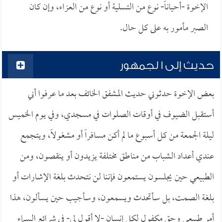
الإخوة -أحياناً- نوع من التسلية أو نوع من العزاء، وإن كان
الصبر مأمور به على كل حال.
حديث إلى ا لجمهور
بعض الإخوة حدثوني حديث المشفق الخائف بعد ما عرفوا أني
أستقبل الضيوف في أوقات الصلوات في مسجدي، وفي يوم الخميس
ليلة الجمعة من كل أسبوع ما لم أكن مسافراً أو مشغولاً، ويتجمع
عندي أعداد الشباب من مناطق مختلفة يزيدون أو ينقصون، ومن
الطبيعي حين يجلسون يستمعون فإننا لن نتحدث بلغة الإشارات أو
بلغة الصمت، بل سأتحدث ويسمعون، وسأجيب حين يسألون، هذا
أمر طبيعي وحق مكفول لكل إنسان -لا أقول لي- في شرائع السماء