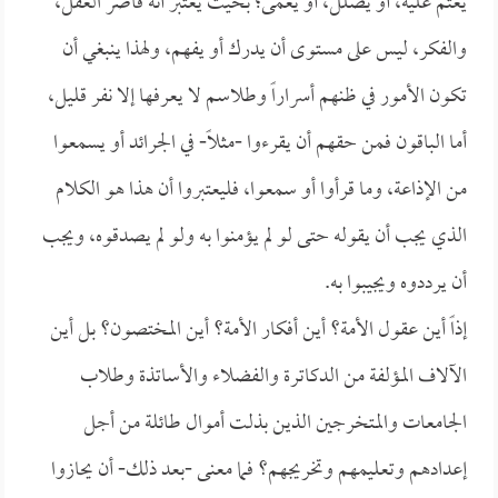
يعتم عليه، أو يضلل، أو يعمى؛ بحيث يعتبر أنه قاصر العقل،
والفكر، ليس على مستوى أن يدرك أو يفهم، ولهذا ينبغي أن
تكون الأمور في ظنهم أسراراً وطلاسم لا يعرفها إلا نفر قليل،
أما الباقون فمن حقهم أن يقرءوا -مثلاً- في الجرائد أو يسمعوا
من الإذاعة، وما قرأوا أو سمعوا، فليعتبروا أن هذا هو الكلام
الذي يجب أن يقوله حتى لو لم يؤمنوا به ولو لم يصدقوه، ويجب
أن يرددوه ويجيبوا به.
إذاً أين عقول الأمة؟ أين أفكار الأمة؟ أين المختصون؟ بل أين
الآلاف المؤلفة من الدكاترة والفضلاء والأساتذة وطلاب
الجامعات والمتخرجين الذين بذلت أموال طائلة من أجل
إعدادهم وتعليمهم وتخريجهم؟ فما معنى -بعد ذلك- أن يحازوا