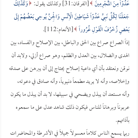
عَدُوّاً مِنَ الْمُجْرِمِينَ
[الفرقان:31] وكذلك يقول:
وَكَذَلِكَ
جَعَلْنَا لِكُلِّ نَبِيٍّ عَدُوّاً شَيَاطِينَ الْأِنْسِ وَالْجِنِّ يُوحِي بَعْضُهُمْ إِلَى
بَعْضٍ زُخْرُفَ الْقَوْلِ غُرُوراً
[الأنعام:112].
إذاً الصراع صراع بين الحق والباطل، بين الإصلاح والفساد، بين
الهدى والضلال، بين العدل والظلم، وهو صراع أزلي، ولابد أن
نوقن ونعتقد بأن أي داعية إصلاح يحتاج إلى أن يبرهن على صدقه
وإخلاصه، وأنه لا يريد مطمعاً دنيوياً، وأنه صادق في دعوته،
وأنه مستعد أن يبذل ويضحي في سبيلها، لا بد أن يبذل ما يكون
عربوناً وبرهاناً للناس فيكون ذلك شاهد عدل على ما سمعوه
بآذانهم.
ربما يسمع الناس كلاماً معسولاً جميلاً في الأشرطة والمحاضرات