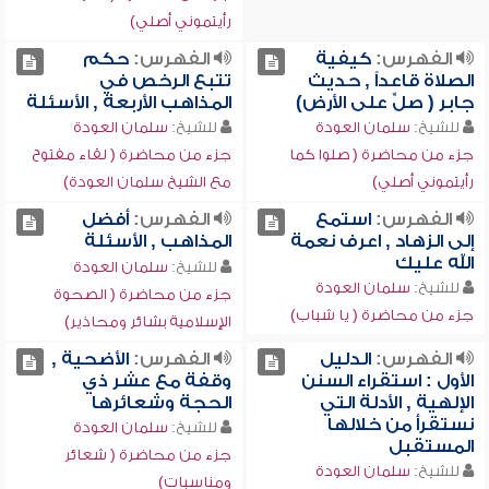
رأيتموني أصلي)
الفهرس:
كيفية
الفهرس:
حكم
الصلاة قاعداً , حديث
تتبع الرخص في
جابر ( صلِّ على الأرض)
المذاهب الأربعة , الأسئلة
للشيخ:
سلمان العودة
للشيخ:
سلمان العودة
جزء من محاضرة ( صلوا كما
جزء من محاضرة ( لقاء مفتوح
رأيتموني أصلي)
مع الشيخ سلمان العودة)
الفهرس:
استمع
الفهرس:
أفضل
إلى الزهاد , اعرف نعمة
المذاهب , الأسئلة
الله عليك
للشيخ:
سلمان العودة
للشيخ:
سلمان العودة
جزء من محاضرة ( الصحوة
جزء من محاضرة ( يا شباب)
الإسلامية بشائر ومحاذير)
الفهرس:
الدليل
الفهرس:
الأضحية ,
الأول : استقراء السنن
وقفة مع عشر ذي
الإلهية , الأدلة التي
الحجة وشعائرها
نستقرأ من خلالها
للشيخ:
سلمان العودة
المستقبل
جزء من محاضرة ( شعائر
للشيخ:
سلمان العودة
ومناسبات)