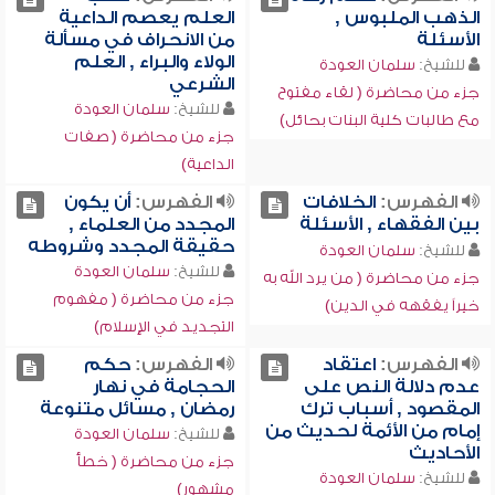
الذهب الملبوس ,
العلم يعصم الداعية
الأسئلة
من الانحراف في مسألة
الولاء والبراء , العلم
للشيخ:
سلمان العودة
الشرعي
جزء من محاضرة ( لقاء مفتوح
للشيخ:
سلمان العودة
مع طالبات كلية البنات بحائل)
جزء من محاضرة ( صفات
الداعية)
الفهرس:
الخلافات
الفهرس:
أن يكون
بين الفقهاء , الأسئلة
المجدد من العلماء ,
حقيقة المجدد وشروطه
للشيخ:
سلمان العودة
للشيخ:
سلمان العودة
جزء من محاضرة ( من يرد الله به
جزء من محاضرة ( مفهوم
خيراً يفقهه في الدين)
التجديد في الإسلام)
الفهرس:
اعتقاد
الفهرس:
حكم
عدم دلالة النص على
الحجامة في نهار
المقصود , أسباب ترك
رمضان , مسائل متنوعة
إمام من الأئمة لحديث من
للشيخ:
سلمان العودة
الأحاديث
جزء من محاضرة ( خطأ
للشيخ:
سلمان العودة
مشهور)