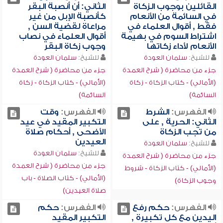
القائلين بوجوب الزكاة
الثاني: أن أنصبة البقر
في السائمة من الأنعام
كأنصبة الإبل من غير
فقط , أقوال العلماء في
مراعاة لقضية السن ,
اشتراط السوم في بهيمة
أقوال العلماء في نصاب
الأنعام لأداء زكاتها
وجوب زكاة البقر
للشيخ:
سلمان العودة
للشيخ:
سلمان العودة
جزء من محاضرة ( شرح العمدة
جزء من محاضرة ( شرح العمدة
(الأمالي) - كتاب الزكاة - زكاة
(الأمالي) - كتاب الزكاة - زكاة
السائمة)
السائمة)
الفهرس:
الشرط
الفهرس:
وقت
الثاني: الحرية , على
التكبير المقيد في عيد
من تجب الزكاة
الأضحى , أحكام صلاة
العيدين
للشيخ:
سلمان العودة
للشيخ:
سلمان العودة
جزء من محاضرة ( شرح العمدة
جزء من محاضرة ( شرح العمدة
(الأمالي) - كتاب الزكاة - شروط
(الأمالي) - كتاب الصلاة - باب
وجوب الزكاة)
صلاة العيدين)
الفهرس:
حكم رفع
الفهرس:
حكم
اليدين مع كل تكبيرة ,
التكبير المقيد