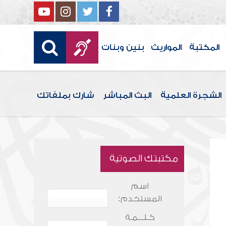
المكتبة
المواريث
بنين وبنات
الشجرة العلمية
البث المباشر
شارك بملفاتك
مكتبتك الصوتية
اسم
المستخدم:
كـلـــمـة