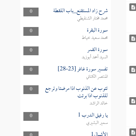
شرح زاد المستقنع_باب اللقطة
0
محمد مختار الشنقيطي
سورة البقرة
0
محمد سعيد خياط
سورة القمر
0
السيد أحمد أبوزيد
تفسير سورة غافر [23-28]
0
المنتصر الكتاني
تتوب عن الذنوب اذا مرضتا وترجع
0
للذنوب اذا برئت
خالد الراشد
يا رفيق الدرب 1
0
سمير البشيري
الأشبال1
0