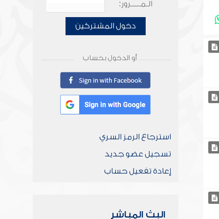
الـمـــــرور:
دخول المشتركين
أو الدخول بحساب
استرجاع الرمز السري
تسجيل عضو جديد
إعادة تفعيل حساب
البث المباشر