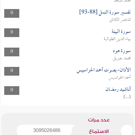
محمد المنجد
تفسير سورة النمل [88-93]
0
المنتصر الكتاني
سورة البينة
0
بهاء الدين الطوالبة
سورة هود
0
محمد جبريل
الأذان- بصوت أحمد الحراسيس
0
أحمد الحراسيس
أناشيد رمضان
0
(...)
عدد مرات
3095026486
الاستماع