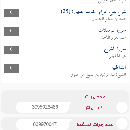
أبو إسحاق الحويني
شرح بلوغ المرام - كتاب الطهارة (25)
0
محمد بن صالح العثيمين
سورة المرسلات
0
عبد العزيز الأحمد
سورة الشرح
0
علي الحذيفي
الشاطبية
0
الشيخ:عبد الرشيد بن الشيخ علي صوفي
عدد مرات
3095026486
الاستماع
عدد مرات الحفظ
839970047