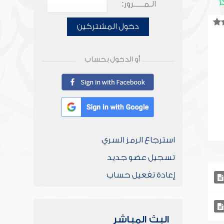
الـمـــــرور:
دخول المشتركين
أو الدخول بحساب
استرجاع الرمز السري
تسجيل عضو جديد
إعادة تفعيل حساب
البث المباشر