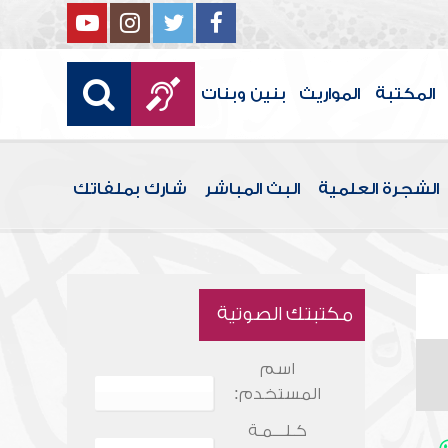
المكتبة
المواريث
بنين وبنات
الشجرة العلمية
البث المباشر
شارك بملفاتك
مكتبتك الصوتية
اسم
المستخدم:
كـلـــمـة