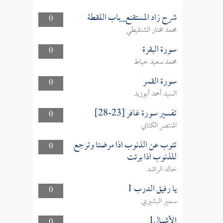
شرح زاد المستقنع_باب اللقطة
0
محمد مختار الشنقيطي
سورة البقرة
0
محمد سعيد خياط
سورة القمر
0
السيد أحمد أبوزيد
تفسير سورة غافر [23-28]
0
المنتصر الكتاني
تتوب عن الذنوب اذا مرضتا وترجع
0
للذنوب اذا برئت
خالد الراشد
يا رفيق الدرب 1
0
سمير البشيري
الأشبال1
0