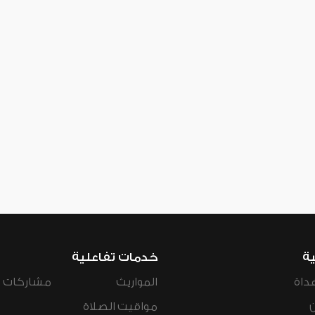
ية
خدمات تفاعلية
داة
المواريث
مشاركات ال
مواقيت الصلاة