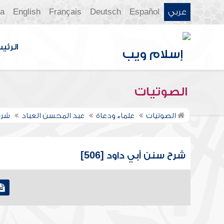
عربي
Español
Deutsch
Français
English
ia
الرئي
الصوتيات
الصوتيات
علماء ودعاة
عبد المحسن العباد
شرح
شرح سنن أبي داود [506]