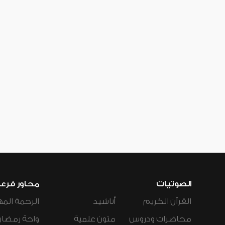
الصوتيات
محاور فرع
القرآن الكريم
أناشيد
الرحمة المه
محاضرات ودروس
متون علمية
واحة رمضان