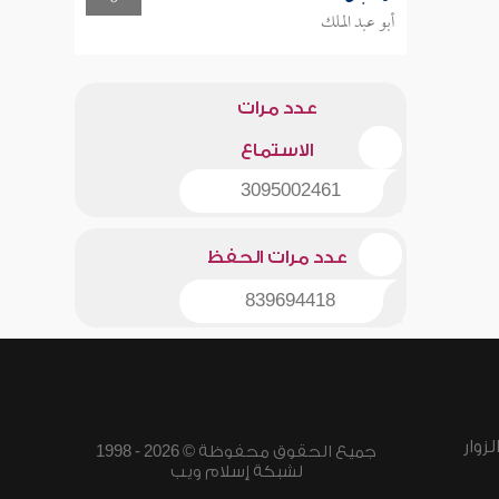
أبو عبد الملك
عدد مرات
الاستماع
3095002461
عدد مرات الحفظ
839694418
زوار
جميع الحقوق محفوظة © 2026 - 1998
لشبكة إسلام ويب