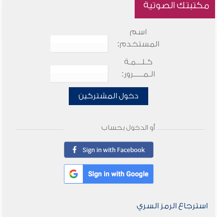
مكتبتك الصوتية
اسم
المستخدم:
كـلـــمـة
الـمـــــرور:
دخول المشتركين
أو الدخول بحساب
استرجاع الرمز السري