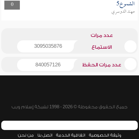
الشموخ5
0
مهند الدوسري
عدد مرات
3095035876
الاستماع
عدد مرات الحفظ
840057126
جميع الحقوق محفوظة © 2026 - 1998 لشبكة إسلام ويب
وثيقة الخصوصية
اتفاقية الخدمة
اتصل بنا
من نحن