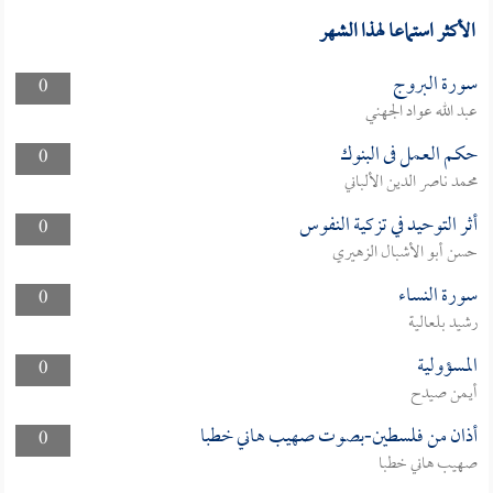
الأكثر استماعا لهذا الشهر
سورة البروج
0
عبد الله عواد الجهني
حكم العمل فى البنوك
0
محمد ناصر الدين الألباني
أثر التوحيد في تزكية النفوس
0
حسن أبو الأشبال الزهيري
سورة النساء
0
رشيد بلعالية
المسؤولية
0
أيمن صيدح
أذان من فلسطين-بصوت صهيب هاني خطبا
0
صهيب هاني خطبا