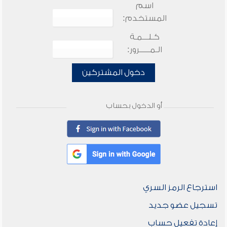
اسم
المستخدم:
كـلـــمـة
الـمـــــرور:
دخول المشتركين
أو الدخول بحساب
استرجاع الرمز السري
تسجيل عضو جديد
إعادة تفعيل حساب