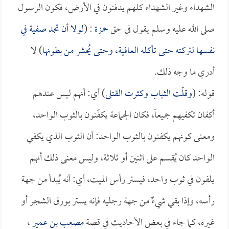
الشهداء وغير الشهداء كلهم يدفنون في الأرض، فكون الرسول
صلى الله عليه وسلم يقول في حق
حمزة
: (
لولا أن تجد
صفية
في
نفسها لتركته حتى تأكله العافية، وحتى يُحشر من بطونها
) لا
أدري ما وجه ذلك.
قوله: (
وقلّت الثياب وكثرت القتلى
) أي: أنهم ليس عندهم
أكفان تكفيهم جميعاً، فكان الجماعة يكفَنون بالثوب الواحد،
ومعنى كونهم يكفنون بالثوب الواحد: أن الثوب الذي يكفي
الواحد كان يُقسم على اثنين أو ثلاثة، وليس معنى ذلك أنهم
يلفون في ثوب واحد، فيستر رأس الميت، أي: أنه يُبدأ من جهة
رأسه، وإذا بقي شيءٌ من جهة رجليه فإنه يستر بورق الشجر أو
غيره، كما جاء في بعض الأحاديث في قصة
مصعب بن عمير
،