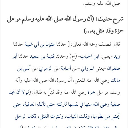
صلى الله عليه وسلم.
شرح حديث: (أن رسول الله صلى الله عليه وسلم مر على
حمزة وقد مثل به...)
قال المصنف رحمه الله تعالى: [ حدثنا
عثمان بن أبي شيبة
حدثنا
زيد
-يعني:
ابن الحباب
- (ح) وحدثنا
قتيبة بن سعيد
حدثنا
أبو
صفوان
-يعني
المرواني
-عن
أسامة
عن
الزهري
عن
أنس بن
مالك
رضي الله عنه المعنى، أن رسول الله صلى الله عليه وآله
وسلم مر على
حمزة
رضي الله عنه وقد مُثِلّ به فقال: (
لولا أن تجد
صفية
رضي الله عنها في نفسها لتركته حتى تأكله العافية، حتى
يُحشر من بطونها، وقلت الثياب، وكثرت القتلى، فكان الرجل