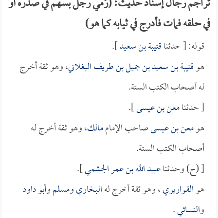
تراجم رجال إسناد حديث: (رُمي رجل بسهم في صدره أو
في حلقه فمات فأدرج في ثيابه كما هو)
قوله: [ حدثنا
قتيبة بن سعيد
].
هو
قتيبة بن سعيد بن جميل بن طريف البغلاني
، وهو ثقة أخرج
له أصحاب الكتب الستة.
[ حدثنا
معن بن عيسى
].
هو
معن بن عيسى
صاحب الإمام
مالك
، وهو ثقة أخرج له
أصحاب الكتب الستة.
[ (ح) وحدثنا
عبيد الله بن عمر الجشمي
].
هو
القواريري
، وهو ثقة أخرج له
البخاري
و
مسلم
و
أبو داود
و
النسائي
.