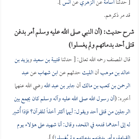
[ حدثنا
أسامة
عن
الزهري
عن
أنس
].
قد مر ذكرهم.
شرح حديث: (أن النبي صلى الله عليه وسلم أمر بدفن
قتلى أحد بدمائهم ولم يغسلوا)
قال المصنف رحمه الله تعالى: [ حدثنا
قتيبة بن سعيد
و
يزيد بن
خالد بن موهب
أن
الليث
حدثهم عن
ابن شهاب
عن
عبد
الرحمن بن كعب بن مالك
أن
جابر بن عبد الله
رضي الله عنهما
أخبره: (
أن رسول الله صلى الله عليه وآله وسلم كان يجمع بين
الرجلين من قتلى أحد ويقول: أيهما أكثر أخذاً للقرآن؟ فإذا أُشير
له إلى أحدهما قدمه في اللحد، وقال: أنا شهيد على هؤلاء يوم
القيامة، وأمر بدفنهم بدمائهم ولم يُغسلوا
) ].