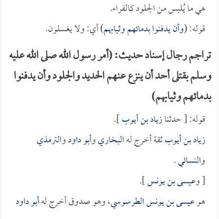
هي ما يُلبس من الجلود كالفراء.
قوله: (
وأن يدفنوا بدمائهم وثيابهم
) أي: ولا يغسلون.
تراجم رجال إسناد حديث: (أمر رسول الله صلى الله عليه
وسلم بقتلى أحد أن ينزع عنهم الحديد والجلود وأن يدفنوا
بدمائهم وثيابهم)
قوله: [ حدثنا
زياد بن أيوب
].
زياد بن أيوب
ثقة أخرج له
البخاري
و
أبو داود
و
الترمذي
و
النسائي
.
[ و
عيسى بن يونس
].
هو
عيسى بن يونس الطرسوسي
، وهو صدوق أخرج له
أبو داود