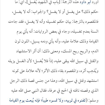
أورد
أبو داود
هذه الترجمة: [باب في الشهيد يُغسل]، أي: ما
حكم ذلك؟ هل يغسل أو لا يغسل؟ والجواب: أنه لا يغسل،
فالمقصود بالترجمة: بيان حكم تغسيله وأنه لا يغسل، فقد جاءت
السنة بعدم تغسيله، وجاء في بعض الروايات: أنه يأتي يوم
القيامة وذلك علامة عليه، وأنه يأتي ودمه يسيل، اللون لون
الدم، والريح ريح المسك، ومعنى ذلك: أن أثر الاستشهاد
والقتل في سبيل الله يبقى عليه، إذاً فلا يُغسل؛ لأن الغسل يزيله
ويُذهِب أثره، والمقصود بقاء ذلك الأثر؛ لأنه علامة على كونه
استشهد وقتل في سبيل الله، وهذا من جنس قصة ذلك الرجل
الذي وقصته ناقته في الحج في عرفة، فقال النبي صلى الله عليه
وسلم: (
كفنوه في ثوبيه، ولا تمسوه طيباً؛ فإنه يُبعث يوم القيامة