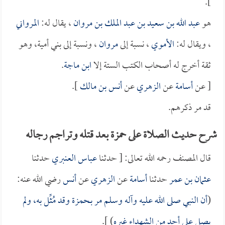
].
هو
عبد الله بن سعيد بن عبد الملك بن مروان
، يقال له:
المرواني
، ويقال له:
الأموي
، نسبة إلى
مروان
، ونسبة إلى بني أمية، وهو
ثقة أخرج له أصحاب الكتب الستة إلا
ابن ماجة
.
[ عن
أسامة
عن
الزهري
عن
أنس بن مالك
].
قد مر ذكرهم.
شرح حديث الصلاة على حمزة بعد قتله وتراجم رجاله
قال المصنف رحمه الله تعالى: [ حدثنا
عباس العنبري
حدثنا
عثمان بن عمر
حدثنا
أسامة
عن
الزهري
عن
أنس
رضي الله عنه:
(
أن النبي صلى الله عليه وآله وسلم مر بـ
حمزة
وقد مُثِّل به، ولم
يصل على أحدٍ من الشهداء غيره
) ].