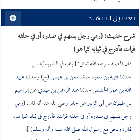
تغسيل الشهيد
شرح حديث: (رمي رجل بسهم في صدره أو في حلقه
فمات فأدرج في ثيابه كما هو)
قال المصنف رحمه الله تعالى: [ باب في الشهيد يُغسل.
حدثنا
قتيبة بن سعيد
حدثنا
معن بن عيسى
(ح) وحدثنا
عبيد
الله بن عمر الجشمي
حدثنا
عبد الرحمن بن مهدي
عن
إبراهيم
بن طهمان
عن
أبي الزبير
عن
جابر
رضي الله عنه أنه قال: (
رمي
رجل بسهمٍ في صدره أو في حلقه فمات، فأدرج في ثيابه كما هو،
قال: ونحن مع رسول الله صلى الله عليه وآله وسلم
) ].