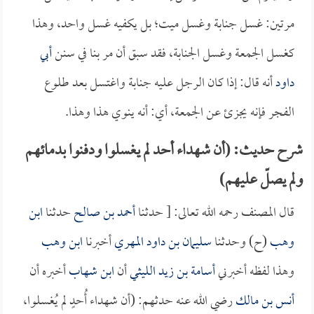
مرتين: غسل جنابة وغسل ميت؛ بل يكفيه غسل واحد، وهذا
كغسل الجمعة وغسل الجنابة، فقد سبق أن مر بنا في سنن
أبي
داود
أنه قال: إذا كان الرجل عليه جنابة واغتسل بعد طلوع
الفجر فإنه يجزئ عن الجمعة، أي: أنه ينوي هذا وهذا.
شرح حديث: (أن شهداء أحد لم يغسلوا ودفنوا بدمائهم
ولم يصلّ عليهم)
قال المصنف رحمه الله تعالى: [ حدثنا
أحمد بن صالح
حدثنا
ابن
وهب
(ح) وحدثنا
سليمان بن داود المهري
أخبرنا
ابن وهب
وهذا لفظه أخبرني
أسامة بن زيد الليثي
أن
ابن شهاب
أخبره أن
أنس بن مالك
رضي الله عنه حدثهم: (أن شهداء أُحدٍ لم يُغسلوا،