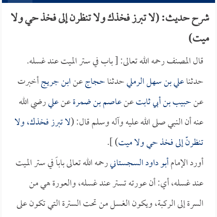
شرح حديث: (لا تبرز فخذك ولا تنظرن إلى فخذ حي ولا
ميت)
قال المصنف رحمه الله تعالى: [ باب في ستر الميت عند غسله.
حدثنا
علي بن سهل الرملي
حدثنا
حجاج
عن
ابن جريج
أخبرت
عن
حبيب بن أبي ثابت
عن
عاصم بن ضمرة
عن
علي
رضي الله
عنه أن النبي صلى الله عليه وآله وسلم قال: (
لا تبرز فخذك، ولا
تنظرنّ إلى فخذ حي ولا ميت
) ].
أورد الإمام
أبو داود السجستاني
رحمه الله تعالى باباً في ستر الميت
عند غسله، أي: أن عورته تستر عند غسله، والعورة هي من
السرة إلى الركبة، ويكون الغسل من تحت السترة التي تكون على