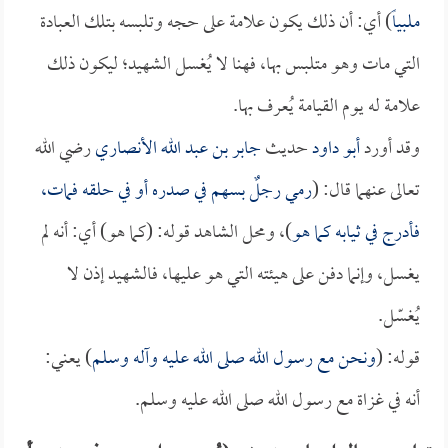
ملبياً
) أي: أن ذلك يكون علامة على حجه وتلبسه بتلك العبادة
التي مات وهو متلبس بها، فهنا لا يُغسل الشهيد؛ ليكون ذلك
علامة له يوم القيامة يُعرف بها.
وقد أورد
أبو داود
حديث
جابر بن عبد الله الأنصاري
رضي الله
تعالى عنهما قال: (
رمي رجلٌ بسهم في صدره أو في حلقه فمات،
فأدرج في ثيابه كما هو
)، ومحل الشاهد قوله: (كما هو) أي: أنه لم
يغسل، وإنما دفن على هيئته التي هو عليها، فالشهيد إذن لا
يُغسّل.
قوله: (
ونحن مع رسول الله صلى الله عليه وآله وسلم
) يعني:
أنه في غزاة مع رسول الله صلى الله عليه وسلم.