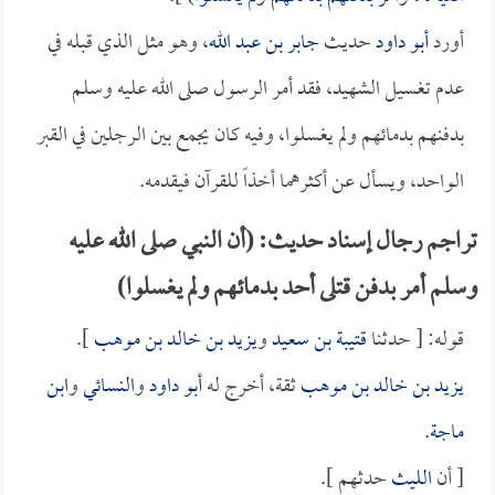
أورد
أبو داود
حديث
جابر بن عبد الله
، وهو مثل الذي قبله في
عدم تغسيل الشهيد، فقد أمر الرسول صلى الله عليه وسلم
بدفنهم بدمائهم ولم يغسلوا، وفيه كان يجمع بين الرجلين في القبر
الواحد، ويسأل عن أكثرهما أخذاً للقرآن فيقدمه.
تراجم رجال إسناد حديث: (أن النبي صلى الله عليه
وسلم أمر بدفن قتلى أحد بدمائهم ولم يغسلوا)
قوله: [ حدثنا
قتيبة بن سعيد
و
يزيد بن خالد بن موهب
].
يزيد بن خالد بن موهب
ثقة، أخرج له
أبو داود
و
النسائي
و
ابن
ماجة
.
[ أن
الليث
حدثهم ].