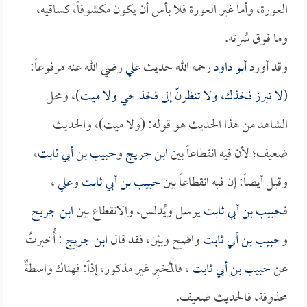
العورة، وأما غير العورة فلا بأس أن يكون مكشوفاً، كساقيه،
وما فوق سُرته.
وقد أورد
أبو داود
رحمه الله حديث
علي
رضي الله عنه مرفوعاً:
(
لا تبرز فخذك، ولا تنظرنّ إلى فخذ حي ولا ميت
)، ومحل
الشاهد من هذا الحديث هو قوله: (ولا ميت)، والحديث
ضعيف؛ لأن فيه انقطاعاً بين
ابن جريج
و
حبيب بن أبي ثابت
،
وقيل أيضاً: إن فيه انقطاعاً بين
حبيب بن أبي ثابت
و
علي
،
فـ
حبيب بن أبي ثابت
يرسل ويُدلس، والانقطاع بين
ابن جريج
و
حبيب بن أبي ثابت
واضح وبيّن، فقد قال
ابن جريج
: أُخبرتُ
عن
حبيب بن أبي ثابت
، فالمُخبِر غير مذكور، إذاً: فهناك واسطةٌ
محذوفة، فالحديث ضعيف.