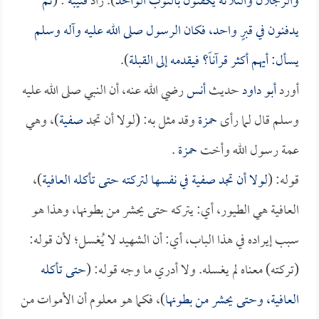
والرجلان والثلاثة يكفنون بالثوب الواحد
). زاد
قتيبة
: (
ثم
يدفنون في قبرٍ واحد، فكان الرسول صلى الله عليه وآله وسلم
يسأل: أيهم أكثر قرآناً؟ فيقدمه إلى القبلة
).
أورد
أبو داود
حديث
أنس
رضي الله عنه، أن النبي صلى الله عليه
وسلم قال لما رأى
حمزة
وقد مثل به: (لولا أن تجد
صفية
)، وهي
عمة رسول الله وأخت
حمزة
.
قوله: (
لولا أن تجد
صفية
في نفسها لتركته حتى تأكله العافية
)،
العافية هي الطيور، أي: يتركه حتى يحشر من بطونها، وهذا هو
سبب إيراده في هذا الباب، أي: أن الشهيد لا يُغسل؛ لأن قوله:
(تركته) معناه لم يغسله. ولا أدري ما وجه قوله: (
حتى تأكله
العافية، وحتى يحشر من بطونها
)، فكما هو معلوم أن الأموات من