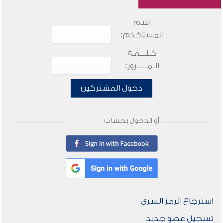
اسم
المستخدم:
كـلـــمـة
الـمـــــرور:
دخول المشتركين
أو الدخول بحساب
استرجاع الرمز السري
تسجيل عضو جديد