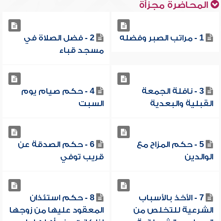
المحاضرة مجزأة
1 - مراتب الصبر وفضله
2 - فضل الصلاة في
مسجد قباء
3 - نافلة الجمعة
4 - حكم صيام يوم
القبلية والبعدية
السبت
5 - حكم المزاح مع
6 - حكم الصدقة عن
الوالدين
قريب توفي
7 - الأخذ بالأسباب
8 - حكم استئذان
الشرعية للتخلص من
المعقود عليها من زوجها