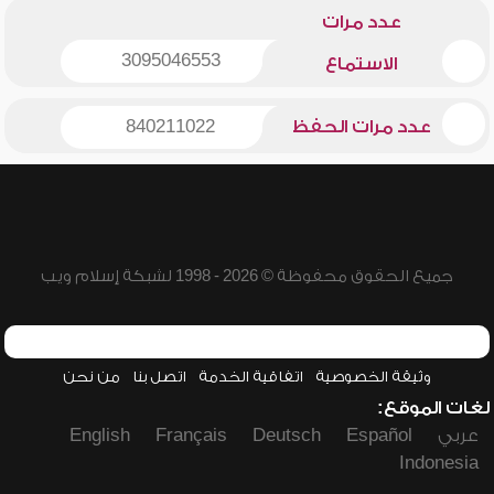
عدد مرات
3095046553
الاستماع
عدد مرات الحفظ
840211022
جميع الحقوق محفوظة © 2026 - 1998 لشبكة إسلام ويب
وثيقة الخصوصية
اتفاقية الخدمة
اتصل بنا
من نحن
لغات الموقع:
عربي
Español
Deutsch
Français
English
Indonesia