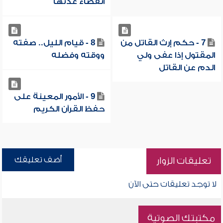
انقضاء عدتها
7 - حكم إرث القاتل من
8 - قيام الليل.. صفته
المقتول إذا عفى ولي
ووقته وفضله
الدم عن القاتل
9 - الأمور المعينة على
حفظ القرآن الكريم
أضف تعليقك
تعليقات الزوار
لا توجد تعليقات حتى الآن
مكتبتك الصوتية