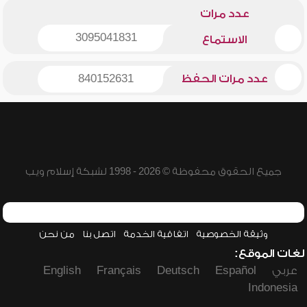
عدد مرات
3095041831
الاستماع
عدد مرات الحفظ
840152631
جميع الحقوق محفوظة © 2026 - 1998 لشبكة إسلام ويب
وثيقة الخصوصية
اتفاقية الخدمة
اتصل بنا
من نحن
لغات الموقع:
عربي
Español
Deutsch
Français
English
Indonesia