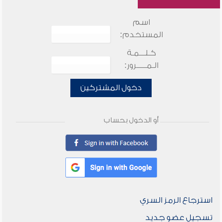
اسم
المستخدم:
كـلـــمـة
الـمـــــرور:
دخول المشتركين
أو الدخول بحساب
استرجاع الرمز السري
تسجيل عضو جديد