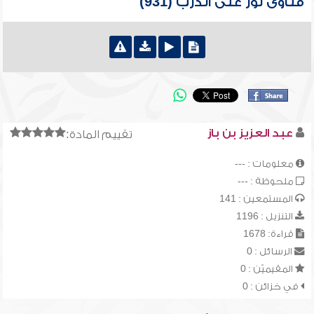
فتاوى نور على الدرب (931)
عبد العزيز بن باز
تقييم المادة:
معلومات : ---
ملحوظة : ---
المستمعين : 141
التنزيل : 1196
قراءة: 1678
الرسائل : 0
المقيميّن : 0
في خزائن : 0