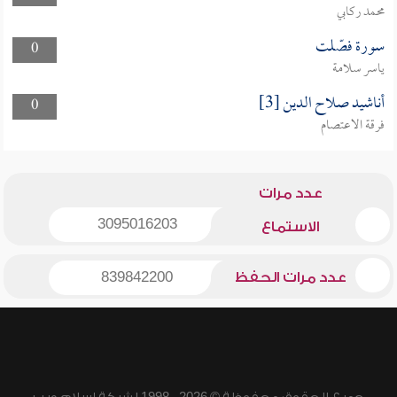
محمد ركابي
سورة فصّلت
0
ياسر سلامة
أناشيد صلاح الدين [3]
0
فرقة الاعتصام
عدد مرات
3095016203
الاستماع
عدد مرات الحفظ
839842200