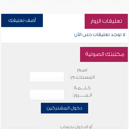
أضف تعليقك
تعليقات الزوار
لا توجد تعليقات حتى الآن
مكتبتك الصوتية
اسم
المستخدم:
كـلـــمـة
الـمـــــرور:
دخول المشتركين
أو الدخول بحساب