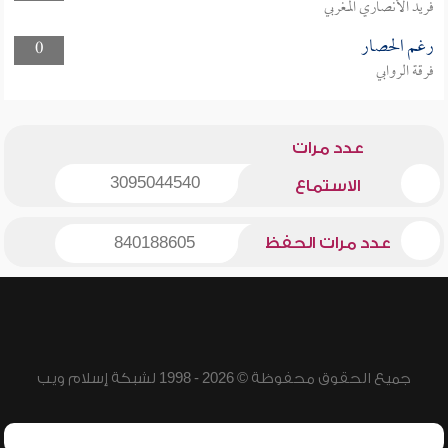
فريد الأنصاري المغربي
رغم الحصار
0
فرقة الروابي
عدد مرات
3095044540
الاستماع
عدد مرات الحفظ
840188605
جميع الحقوق محفوظة © 2026 - 1998 لشبكة إسلام ويب