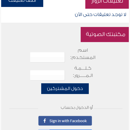
أضف تعليقك
تعليقات الزوار
لا توجد تعليقات حتى الآن
مكتبتك الصوتية
اسم
المستخدم:
كـلـــمـة
الـمـــــرور:
دخول المشتركين
أو الدخول بحساب