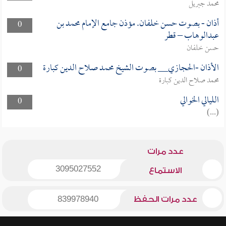
محمد جبريل
أذان - بصوت حسن خلفان. مؤذن جامع الإمام محمد بن
0
عبدالوهاب – قطر
حسن خلفان
الأذان -الحجازي__ بصوت الشيخ محمد صلاح الدين كبارة
0
محمد صلاح الدين كبارة
الليالي الخوالي
0
(...)
عدد مرات
3095027552
الاستماع
عدد مرات الحفظ
839978940