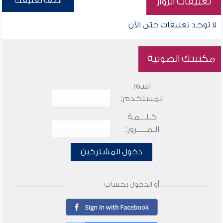
أضف تعليقك
تعليقات الزوار
لا توجد تعليقات حتى الآن
مكتبتك الصوتية
اسم
المستخدم:
كـلـــمـة
الـمـــــرور:
دخول المشتركين
أو الدخول بحساب