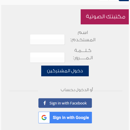
مكتبتك الصوتية
اسم
المستخدم:
كـلـــمـة
الـمـــــرور:
دخول المشتركين
أو الدخول بحساب