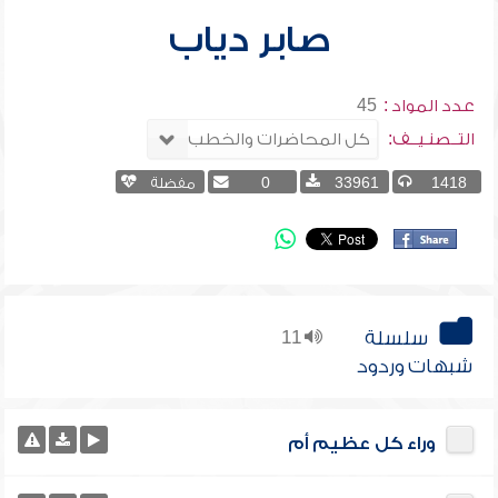
صابر دياب
عدد المواد :
45
التــصنـيــف:
1418
33961
0
مفضلة
سلسلة
11
شبهات وردود
وراء كل عظيم أم