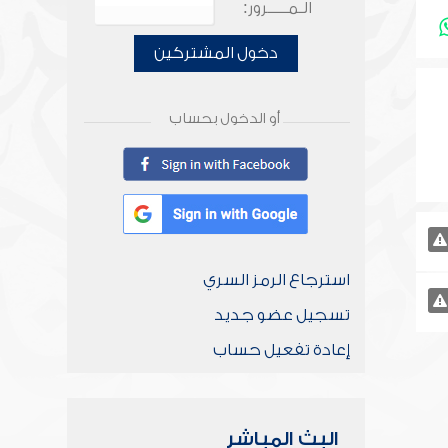
الـمـــــرور:
دخول المشتركين
أو الدخول بحساب
استرجاع الرمز السري
تسجيل عضو جديد
إعادة تفعيل حساب
البث المباشر