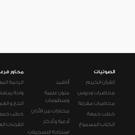
الصوتيات
محاور فرع
القرآن الكريم
أناشيد
الرحمة المه
محاضرات ودروس
متون علمية
واحة رمضان
ومنظومات
محاضرات مفرغة
الحج و العم
مختارات من الأذان
خطب جمعة
خطب جمع
أدعية و أذكار
الكتاب المسموع
القراءات ال
استراحة التسجيلات