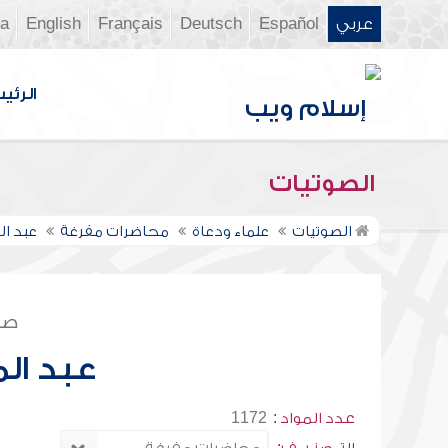
عربي
Español
Deutsch
Français
English
ia
الرئي
الصوتيات
الصوتيات
علماء ودعاة
محاضرات مفرغة
عبد ا
صف
عبد ال
عدد المواد :
1172