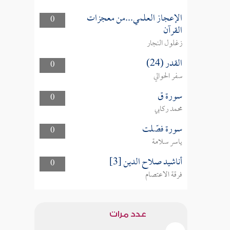
الإعجاز العلمي...من معجزات
0
القرآن
زغلول النجار
القدر (24)
0
سفر الحوالي
سورة ق
0
محمد ركابي
سورة فصّلت
0
ياسر سلامة
أناشيد صلاح الدين [3]
0
فرقة الاعتصام
عدد مرات