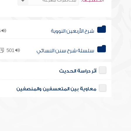
التــصنـيــف:
شرح الأربعين النووية
36
سلسلة شرح سنن النسائي
501
أثر دراسة الحديث
معاوية بين المتعسفين والمنصفين