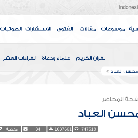
Indones
سية
موسوعات
مقالات
الفتوى
الاستشارات
الصوتيات
القرآن الكريم
علماء ودعاة
القراءات العشر
لمحسن العباد
حة المحاضر
محسن العباد
747518
1637661
34
مفضلة