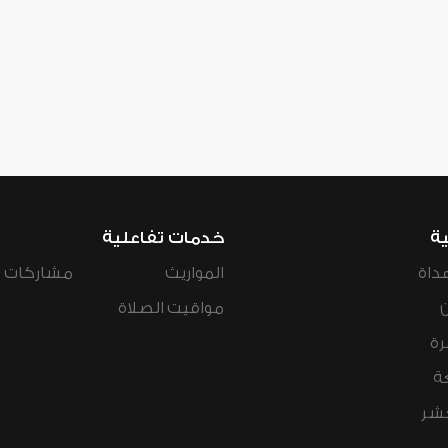
ية
خدمات تفاعلية
داة
المواريث
مشاركات ال
مواقيت الصلاة
رة
ة
عشر