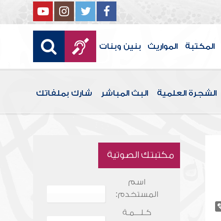
المكتبة
المواريث
بنين وبنات
الشجرة العلمية
البث المباشر
شارك بملفاتك
مكتبتك الصوتية
اسم
المستخدم:
كـلـــمـة