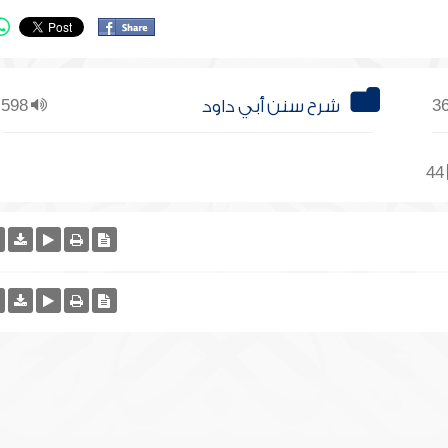
شرح سنن أبي داود
598
44