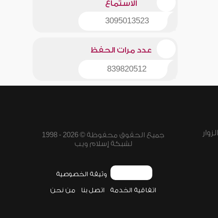
الاستماع
3095013523
عدد مرات الحفظ
839820512
زوار
جميع الحقوق محفوظة © 2026 - 1998
لشبكة إسلام ويب
وثيقة الخصوصية
اتفاقية الخدمة
اتصل بنا
من نحن