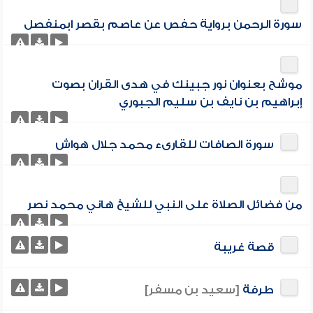
سورة الرحمن برواية حفص عن عاصم بقصر ابمنفصل
موشح بعنوان نور جبينك في هدى القران بصوت
إبراهيم بن نايف بن سليم الجبوري
سورة الصافات للقارىء محمد جلال هواش
من فضائل الصلاة على النبي للشيخ هاني محمد نصر
قصة غريبة
طرفة
[سعيد بن مسفر]