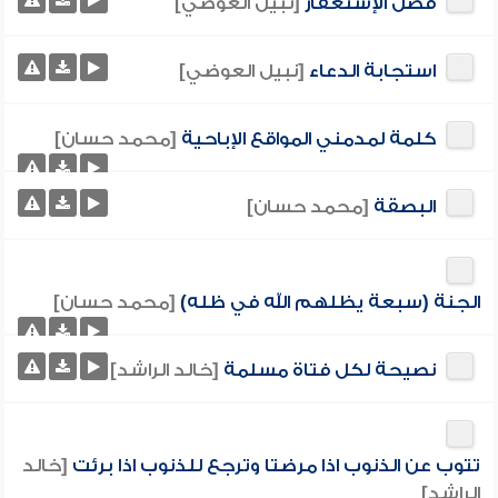
فضل الإستغفار
[نبيل العوضي]
استجابة الدعاء
[نبيل العوضي]
كلمة لمدمني المواقع الإباحية
[محمد حسان]
البصقة
[محمد حسان]
الجنة (سبعة يظلهم الله في ظله)
[محمد حسان]
نصيحة لكل فتاة مسلمة
[خالد الراشد]
تتوب عن الذنوب اذا مرضتا وترجع للذنوب اذا برئت
[خالد
الراشد]