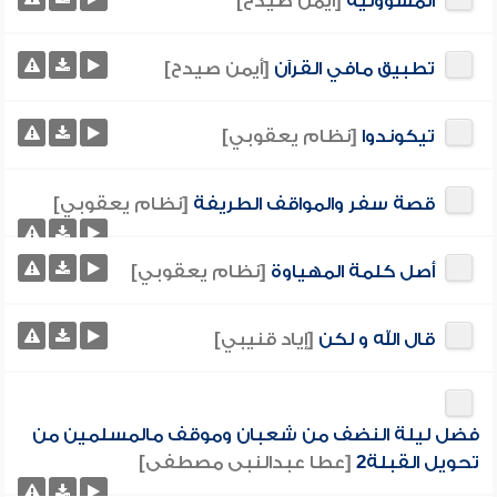
المسؤولية
[أيمن صيدح]
تطبيق مافي القرآن
[أيمن صيدح]
تيكوندوا
[نظام يعقوبي]
قصة سفر والمواقف الطريفة
[نظام يعقوبي]
أصل كلمة المهياوة
[نظام يعقوبي]
قال الله و لكن
[إياد قنيبي]
فضل ليلة النضف من شعبان وموقف مالمسلمين من
تحويل القبلة2
[عطا عبدالنبى مصطفى]