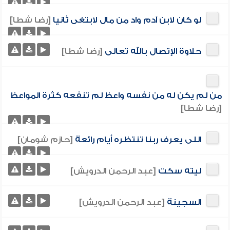
لو كان لابن آدم واد من مال لابتغى ثانيا
[رضا شطا]
حلاوة الإتصال بالله تعالى
[رضا شطا]
من لم يكن له من نفسه واعظ لم تنفعه كثرة المواعظ
[رضا شطا]
اللى يعرف ربنا تنتظره أيام رائعة
[حازم شومان]
ليته سكت
[عبد الرحمن الدرويش]
السجينة
[عبد الرحمن الدرويش]