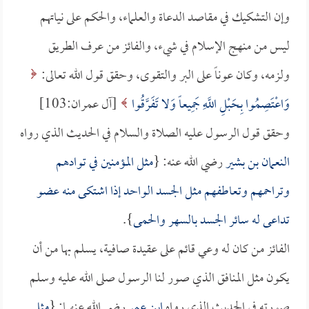
وإن التشكيك في مقاصد الدعاة والعلماء، والحكم على نياتهم
ليس من منهج الإسلام في شيء، والفائز من عرف الطريق
ولزمه، وكان عوناً على البر والتقوى، وحقق قول الله تعالى:
وَاعْتَصِمُوا بِحَبْلِ اللَّهِ جَمِيعاً وَلا تَفَرَّقُوا
[آل عمران:103]
وحقق قول الرسول عليه الصلاة والسلام في الحديث الذي رواه
النعمان بن بشير
رضي الله عنه: {
مثل المؤمنين في توادهم
وتراحمهم وتعاطفهم مثل الجسد الواحد إذا اشتكى منه عضو
تداعى له سائر الجسد بالسهر والحمى
}.
الفائز من كان له وعي قائم على عقيدة صافية، يسلم بها من أن
يكون مثل المنافق الذي صور لنا الرسول صلى الله عليه وسلم
صورته في الحديث الذي رواه
ابن عمر
رضي الله عنهما: {
مثل