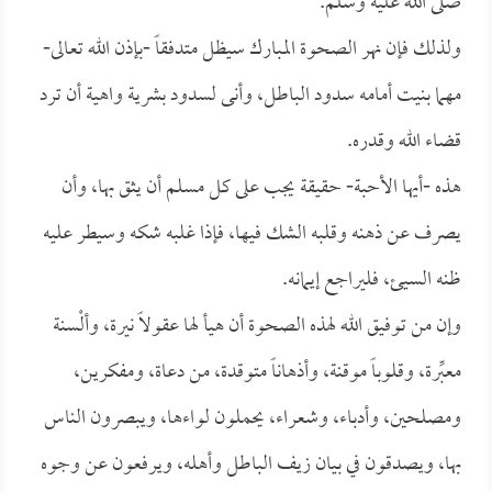
صلى الله عليه وسلم.
ولذلك فإن نهر الصحوة المبارك سيظل متدفقاً -بإذن الله تعالى-
مهما بنيت أمامه سدود الباطل، وأنى لسدود بشرية واهية أن ترد
قضاء الله وقدره.
هذه -أيها الأحبة- حقيقة يجب على كل مسلم أن يثق بها، وأن
يصرف عن ذهنه وقلبه الشك فيها، فإذا غلبه شكه وسيطر عليه
ظنه السيئ، فليراجع إيمانه.
وإن من توفيق الله لهذه الصحوة أن هيأ لها عقولاً نيرة، وألْسنة
معبِّرة، وقلوباً موقنة، وأذهاناً متوقدة، من دعاة، ومفكرين،
ومصلحين، وأدباء، وشعراء، يحملون لواءها، ويبصرون الناس
بها، ويصدقون في بيان زيف الباطل وأهله، ويرفعون عن وجوه