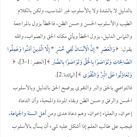
بالدليل لا بالشدة ولا بالأسلوب غير المناسب، ولكن بالكلام
الطيب والأسلوب الحسن وحسن الظن، فالخطأ يزول بالمراجعة
والتماس الدليل، يزول الخطأ ويأتي مكانه الحق والصواب، والله
يقول:
وَالْعَصْرِ
*
إِنَّ الْأِنْسَانَ لَفِي خُسْرٍ
*
إِلَّا الَّذِينَ آمَنُوا وَعَمِلُوا
الصَّالِحَاتِ وَتَوَاصَوْا بِالْحَقِّ وَتَوَاصَوْا بِالصَّبْر
[العصر:1-3]،
وَتَعَاوَنُوا عَلَى الْبِرِّ وَالتَّقْوَى
[المائدة:2].
فالتواصي بالحق والبر والتقوى يوضح الحق بالدليل وبالأسلوب
الحسن والرفق وحسن الظن وبقاء المودة والمحبة، وأن الدعاة
إخوان، والعلماء إخوان، وهم دعاة هدى ومن
أهل السنة والجماعة
،
فيجب على طالب العلم إذا أشكل عليه شيء أن يسأل بالأسلوب