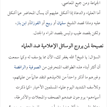
الجماعة ومن جميع المعاصي.
أما العلماء والدعاة إذا أشكل عليهم أن يسأل المحاضر عما أشكل
عليه وماذا قصد الشيخ
سلمان
أو
ربيع
أو
الفوزان
أو
ابن باز
،
ولكن بقصد طيب وليس بقصد المراء والجدل.
نصيحة لمن يروج الوسائل الإعلامية ضد العلماء
السؤال: يا شيخ! الله يغفر لك، الآن مما يؤسف له وكما سمعت
أن أكثر أبناء هذه الطوائف المنحرفين من
الصوفية
و
الرافضة
وغيرهم ما أذكر واحداً من تلاميذهم انتقد عالماً من علمائهم،
وللأسف الشديد اليوم علماء المسلمين الأخيار -كما ذكرت
أسماءهم- يروجون ضدهم الصحف والمجلات والأشرطة،