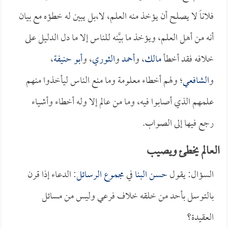
فلاناً لا يصلح أن يؤخذ منه العلم، لا،بل يبين له خطؤه مع بيان
أنه من أهل العلم، ويؤخذ ما بيَّنه للناس إلا ما دل الدليل على
خلافه فقد أخطأ
مالك
، و
أحمد
و
الثوري
، و
أبو حنيفة
،
و
الشافعي
؛ ولهم أخطاء معلومة وما منع الناس ليأخذوا منهم
علمهم الذي أصابوا فيه، وما من عالم إلا وله أخطاء وأشياء
رجع فيها إلى الصواب.
العالم يخطئ ويصيب
السؤال: يقول
حسن البنا
في
مجموع الرسائل
: الدعاء إذا قرن
بالتوسل بأحد من خلقه خلاف فرعي وليس من مسائل
العقيدة؟