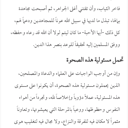
فاخر الثياب، وأن تقتني أغلى الجواهر، ثم أصبحت مجاهدة
بمالها، تبذل ما لديها في سبيل الله عوناً للمجاهدين ودعماً لهم،
كل ذلك -أيها الأحبة- ما كان ليتم لولا أن الله قد رعاه وحفظه،
ووفق المسلمين إليه تحقيقاً للوعد بنصر هذا الدين.
تحمل مسئولية هذه الصحوة
وإن من أوجب الواجبات على العلماء والدعاة والمصلحين،
الذين يحملون مسئولية هذه الصحوة، أن يكونوا على مستوى
هذه المسئولية، عملاً دؤوباً وإخلاصاً لله، وتجرداً من أهواء
النفوس وحظوظها، ووعياً بالمرحلة التي يعيشونها، وتعاوناً
مثمراً لا مكان فيه للفرقة والنـزاع، ولا مجال فيه لتغليب هوى