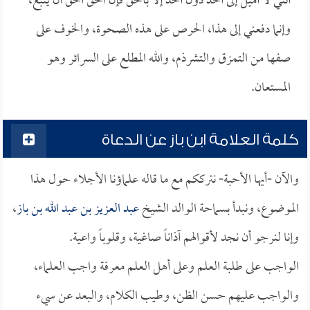
أنني لا أميل إلى أحد دون أحد إلا بالحق فإن الحق أحق أن يتبع،
وإنما دفعني إلى هذا، الحرص على هذه الصحوة، والخوف على
صفها من التمزق والتشرذم، والله المطلع على السرائر وهو
المستعان.
كلمة العلامة ابن باز عن الدعاة
والآن -أيها الأحبة- نترككم مع ما قاله علماؤنا الأجلاء حول هذا
الموضوع، ونبدأ بسماحة الوالد الشيخ
عبد العزيز بن عبد الله بن باز
،
وإنا لنرجو أن نجد لأقوالهم آذاناً صاغية، وقلوباً واعية.
الواجب على طلبة العلم وعلى أهل العلم معرفة واجب العلماء،
والواجب عليهم حسن الظن، وطيب الكلام، والبعد عن سيء