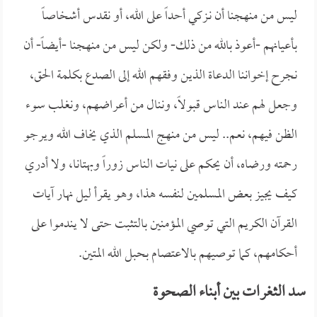
ليس من منهجنا أن نـزكي أحداً على الله، أو نقدس أشخاصاً
بأعيانهم -أعوذ بالله من ذلك- ولكن ليس من منهجنا -أيضاً- أن
نجرح إخواننا الدعاة الذين وفقهم الله إلى الصدع بكلمة الحق،
وجعل لهم عند الناس قبولاً، وننال من أعراضهم، ونغلب سوء
الظن فيهم، نعم.. ليس من منهج المسلم الذي يخاف الله ويرجو
رحمته ورضاه، أن يحكم على نيات الناس زوراً وبهتانا، ولا أدري
كيف يجيز بعض المسلمين لنفسه هذا، وهو يقرأ ليل نهار آيات
القرآن الكريم التي توصي المؤمنين بالتثبت حتى لا يندموا على
أحكامهم، كما توصيهم بالاعتصام بحبل الله المتين.
سد الثغرات بين أبناء الصحوة