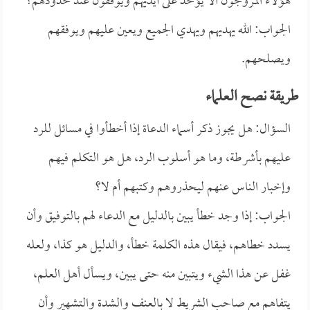
هؤلاء المروجون ألا يؤخذ على أيديهم ويوقفون عند حدودهم؟
الجواب: الله يهديهم ويهدي الجميع ويعين عليهم ويوفقهم
ويصلحهم.
طريقة نصح العلماء
السؤال: هل يجوز ذكر أسماء الدعاة إذا أخطأوا في مسائل للرد
عليهم بأشرطة، وما هو أسلوب الرد، هل هو التكلم فيهم
وإخبار الناس عنهم ليحذروهم وكتبهم أم لا؟
الجواب: إذا وجد خطأ يبين بالدليل مع الدعاء لهم بالتوفيق وأن
يسدد خطاهم، فيقال هذه الكلمة خطأ، والدليل هو كذا، ولعله
غفل عن هذا الشيء ويتبين منه حتى يبين، ويسأل أهل العلم،
يتفاهم مع صاحب الشريط لا بالعنف والشدة والتشهير وأن