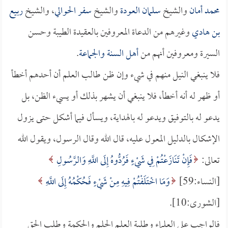
محمد أمان
والشيخ
سلمان العودة
والشيخ
سفر الحوالي
، والشيخ
ربيع
بن هادي
وغيرهم من الدعاة المعروفين بالعقيدة الطيبة وحسن
السيرة ومعروفين أنهم من
أهل السنة والجماعة
.
فلا ينبغي النيل منهم في شيء وإن ظن طالب العلم أن أحدهم أخطأ
أو ظهر له أنه أخطأ، فلا ينبغي أن يشهر بذلك أو يسيء الظن، بل
يدعو له بالتوفيق ويدعو له بالهداية، ويسأل فيما أشكل حتى يزول
الإشكال بالدليل المعول عليه، قال الله وقال الرسول، ويقول الله
تعالى:
فَإِنْ تَنَازَعْتُمْ فِي شَيْءٍ فَرُدُّوهُ إِلَى اللَّهِ وَالرَّسُولِ
[النساء:59]
وَمَا اخْتَلَفْتُمْ فِيهِ مِنْ شَيْءٍ فَحُكْمُهُ إِلَى اللَّهِ
[الشورى:10].
فالواجب على العلماء وطلبة العلم الحلم والحكمة وطلب الحق