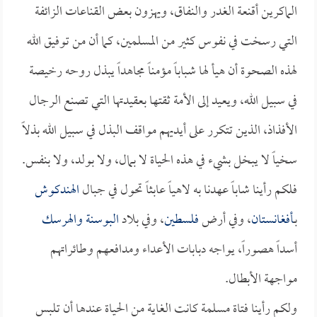
الماكرين أقنعة الغدر والنفاق، ويهزون بعض القناعات الزائفة
التي رسخت في نفوس كثير من المسلمين، كما أن من توفيق الله
لهذه الصحوة أن هيأ لها شباباً مؤمناً مجاهداً يبذل روحه رخيصة
في سبيل الله، ويعيد إلى الأمة ثقتها بعقيدتها التي تصنع الرجال
الأفذاذ، الذين تتكرر على أيديهم مواقف البذل في سبيل الله بذلاً
سخياً لا يبخل بشيء في هذه الحياة لا بمال، ولا بولد، ولا بنفس.
فلكم رأينا شاباً عهدنا به لاهياً عابثاً تحول في جبال
الهندكوش
بـ
أفغانستان
، وفي أرض
فلسطين
، وفي بلاد
البوسنة والهرسك
أسداً هصوراً، يواجه دبابات الأعداء ومدافعهم وطائراتهم
مواجهة الأبطال.
ولكم رأينا فتاة مسلمة كانت الغاية من الحياة عندها أن تلبس