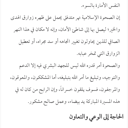
النفس الأمارة بالسوء.
إن الصحوة الإسلامية نهر متدفق يحمل على ظهره زوارق الهدى
والخير؛ ليصل بها إلى شاطئ الأمان، وإنه لا مكان في هذا النهر
الصافي للذين يحاولون تغيير اتجاهه أو سد مجراه، أو تعطيل
الزوارق التي تمخر عبابه.
والصحوة أمر قدره الله ليس للجهد البشري فيه إلا الدعم
والتوجيه، وتبليغ ما أمر الله بتبليغه، أما المشككون، والمعوقون،
والمرجفون، فسوف يلقون خسراناً، وإن الرابح من كان له في
هذه المسيرة المباركة يد بيضاء، وعمل صالح مشكور.
الحاجة إلى الوعي والتعاون