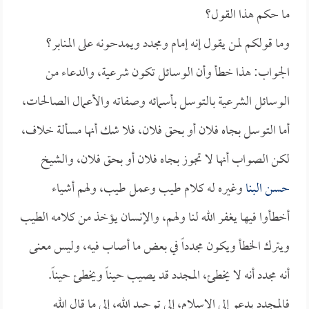
ما حكم هذا القول؟
وما قولكم لمن يقول إنه إمام ومجدد ويمدحونه على المنابر؟
الجواب: هذا خطأ وأن الوسائل تكون شرعية، والدعاء من
الوسائل الشرعية بالتوسل بأسمائه وصفاته والأعمال الصالحات،
أما التوسل بجاه فلان أو بحق فلان، فلا شك أنها مسألة خلاف،
لكن الصواب أنها لا تجوز بجاه فلان أو بحق فلان، والشيخ
حسن البنا
وغيره له كلام طيب وعمل طيب، ولهم أشياء
أخطأوا فيها يغفر الله لنا ولهم، والإنسان يؤخذ من كلامه الطيب
ويترك الخطأ ويكون مجدداً في بعض ما أصاب فيه، وليس معنى
أنه مجدد أنه لا يخطئ، المجدد قد يصيب حيناً ويخطئ حيناً.
فالمجدد يدعو إلى الإسلام، إلى توحيد الله، إلى ما قال الله