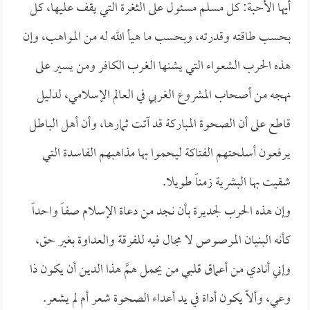
أيها الأحبة: كل مسلم مسئول على الثغرة التي يقف عليها، كل
بحسب طاقته وقدرته، وبحسب ما هيأ الله له من المواهب، وإن
هذه الحرب الشعواء التي يشنها الغرب الكافر ومن يسير على
نهجه من أصحاب المشروع الغربي في العالم الإسلامي، لدليل
قاطع على أن الصحوة المباركة قد آتت ثمارها، وأن أهل الباطل
يرفعون أسلحتهم الفتاكة ليحموا بها مذاهبهم الفاسدة التي
شقيت بها البشرية زمناً طويلا.
وإن هذه الحرب لجديرة بأن نجد من دعاة الإسلام صفاً واحداً
كأنه البنيان المرصوص لا مجال فيه للفرقة والعداوة بغير حق،
وإني أنادي من أعماق قلبي من يحمل همَّ هذا الدين أن يكون ذا
وعي، وألاّ يكون أداة في يد أعداء الصحوة شعر أم لم يشعر.