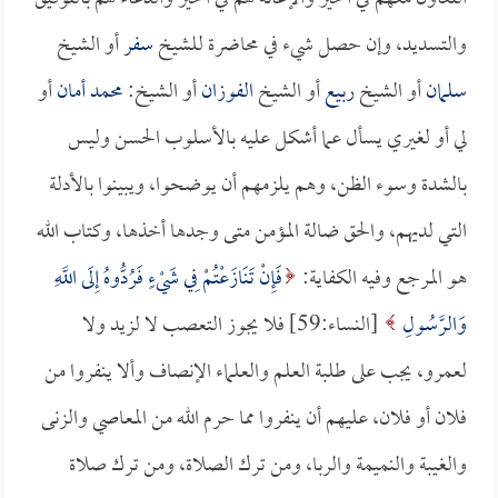
والتسديد، وإن حصل شيء في محاضرة للشيخ
سفر
أو الشيخ
سلمان
أو الشيخ
ربيع
أو الشيخ
الفوزان
أو الشيخ:
محمد أمان
أو
لي أو لغيري يسأل عما أشكل عليه بالأسلوب الحسن وليس
بالشدة وسوء الظن، وهم يلزمهم أن يوضحوا، ويبينوا بالأدلة
التي لديهم، والحق ضالة المؤمن متى وجدها أخذها، وكتاب الله
هو المرجع وفيه الكفاية:
فَإِنْ تَنَازَعْتُمْ فِي شَيْءٍ فَرُدُّوهُ إِلَى اللَّهِ
وَالرَّسُولِ
[النساء:59] فلا يجوز التعصب لا لزيد ولا
لعمرو، يجب على طلبة العلم والعلماء الإنصاف وألا ينفروا من
فلان أو فلان، عليهم أن ينفروا مما حرم الله من المعاصي والزنى
والغيبة والنميمة والربا، ومن ترك الصلاة، ومن ترك صلاة