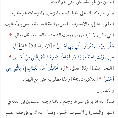
الحسن من غير تشويش حتى تتم الفائدة.
والواجب كذلك على طلبة العلم والمؤمنين والمؤمنات هو طلب
العلم بالدليل، والأسلوب الحسن، والنية الصالحة وليس بالأساليب
التي تنفر ولا تفيد، وربما زرعت الشحناء والعداوة، قال تعالى:
وَقُلْ لِعِبَادِي يَقُولُوا الَّتِي هِيَ أَحْسَنُ
[الإسراء:53]
ادْعُ إِلَى
سَبِيلِ رَبِّكَ بِالْحِكْمَةِ وَالْمَوْعِظَةِ الْحَسَنَةِ وَجَادِلْهُمْ بِالَّتِي هِيَ أَحْسَنُ
[النحل:125] وقال تعالى:
وَلا تُجَادِلُوا أَهْلَ الْكِتَابِ إِلَّا بِالَّتِي هِيَ
أَحْسَنُ
[العنكبوت:46] وهذا مطلوب حتى مع اليهود
والنصارى.
نسأل الله أن يوفق علماءنا وجميع دعاتنا وجميع المسلمين إلى الفقه في
الدين والبصيرة والأسلوب الحسن، ونسأل الله أن يوفق طلبة العلم