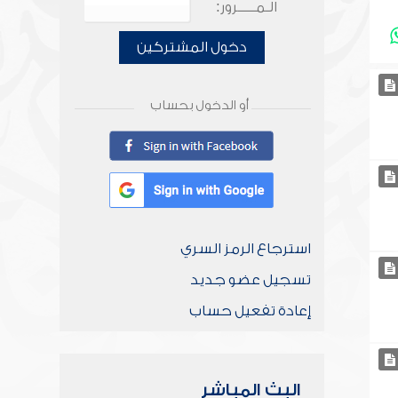
الـمـــــرور:
دخول المشتركين
أو الدخول بحساب
استرجاع الرمز السري
تسجيل عضو جديد
إعادة تفعيل حساب
البث المباشر