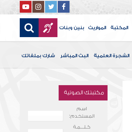
المكتبة
المواريث
بنين وبنات
الشجرة العلمية
البث المباشر
شارك بملفاتك
مكتبتك الصوتية
اسم
المستخدم:
كـلـــمـة