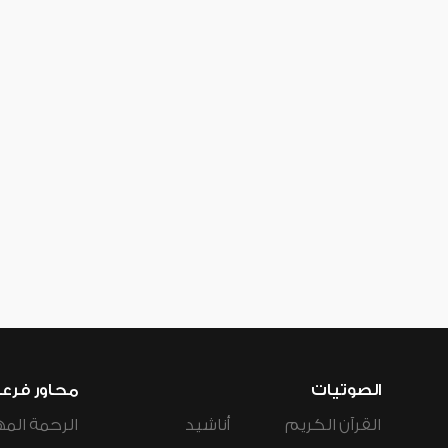
الصوتيات
محاور فرع
القرآن الكريم
أناشيد
الرحمة المه