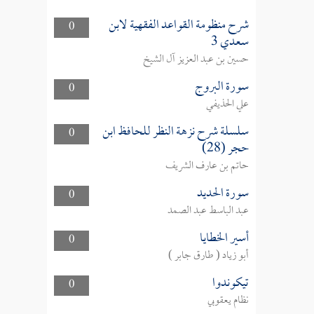
شرح منظومة القواعد الفقهية لابن
0
سعدي 3
حسين بن عبد العزيز آل الشيخ
سورة البروج
0
علي الحذيفي
سلسلة شرح نزهة النظر للحافظ ابن
0
حجر (28)
حاتم بن عارف الشريف
سورة الحديد
0
عبد الباسط عبد الصمد
أسير الخطايا
0
أبو زياد ( طارق جابر )
تيكوندوا
0
نظام يعقوبي