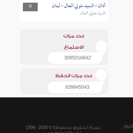
أذان - السيد متولي العال - لبنان
0
السيد متولي العال
عدد مرات
الاستماع
3095016642
عدد مرات الحفظ
839845043
زوار
جميع الحقوق محفوظة © 2026 - 1998
لشبكة إسلام ويب