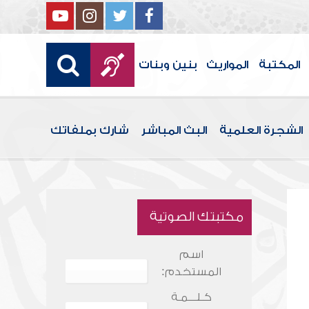
المكتبة
المواريث
بنين وبنات
الشجرة العلمية
البث المباشر
شارك بملفاتك
مكتبتك الصوتية
اسم
المستخدم:
كـلـــمـة