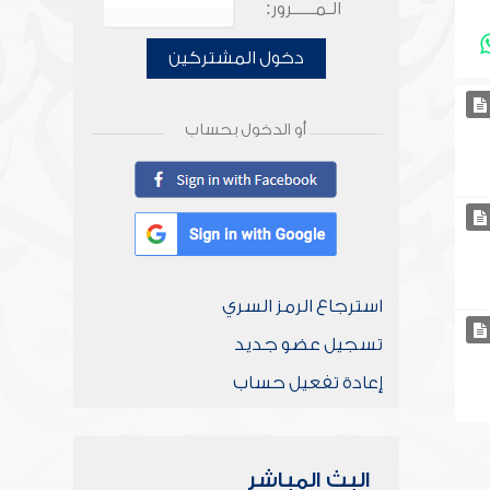
الـمـــــرور:
دخول المشتركين
أو الدخول بحساب
استرجاع الرمز السري
تسجيل عضو جديد
إعادة تفعيل حساب
البث المباشر