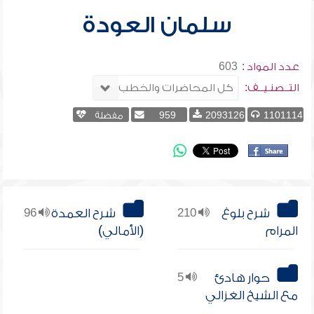
سلمان العودة
عدد المواد :
603
التــصنـيــف:
1101114
2093126
959
مفضلة
شرح بلوغ
210
شرح العمدة
96
المرام
(الأمالي)
حوار هادئ
5
مع الشيخ الغزالي