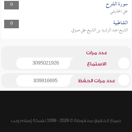
سورة الشرح
0
علي الحذيفي
الشاطبية
0
الشيخ:عبد الرشيد بن الشيخ علي صوفي
عدد مرات
3095021926
الاستماع
عدد مرات الحفظ
839916695
جميع الحقوق محفوظة © 2026 - 1998 لشبكة إسلام ويب