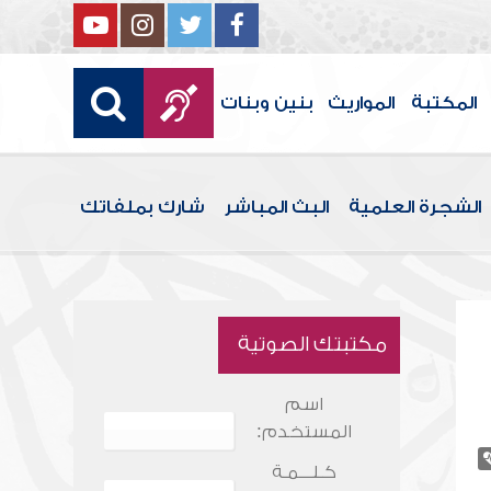
المكتبة
المواريث
بنين وبنات
الشجرة العلمية
البث المباشر
شارك بملفاتك
مكتبتك الصوتية
اسم
المستخدم:
كـلـــمـة