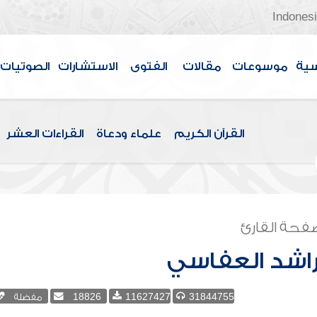
Indones
سية
موسوعات
مقالات
الفتوى
الاستشارات
الصوتيات
القرآن الكريم
علماء ودعاة
القراءات العشر
فحة القارئ
اشد العفاسي
31844755
11627427
18826
مفضلة