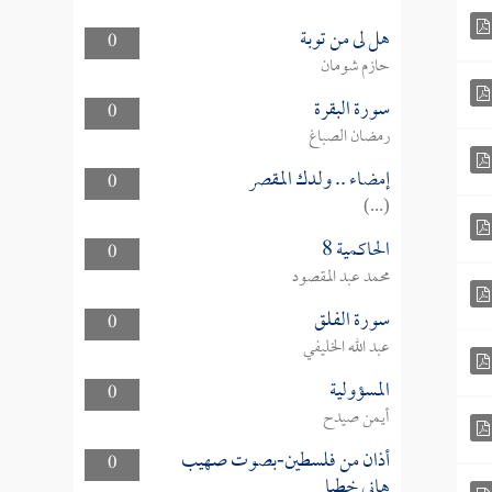
هل لى من توبة
0
حازم شومان
سورة البقرة
0
رمضان الصباغ
إمضاء .. ولدك المقصر
0
(...)
الحاكمية 8
0
محمد عبد المقصود
سورة الفلق
0
عبد الله الخليفي
المسؤولية
0
أيمن صيدح
أذان من فلسطين-بصوت صهيب
0
هاني خطبا