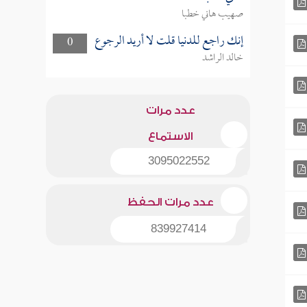
صهيب هاني خطبا
إنك راجع للدنيا قلت لا أريد الرجوع
0
خالد الراشد
عدد مرات
الاستماع
3095022552
عدد مرات الحفظ
839927414