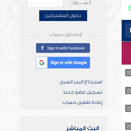
الـمـــــرور:
دخول المشتركين
أو الدخول بحساب
استرجاع الرمز السري
تسجيل عضو جديد
إعادة تفعيل حساب
البث المباشر