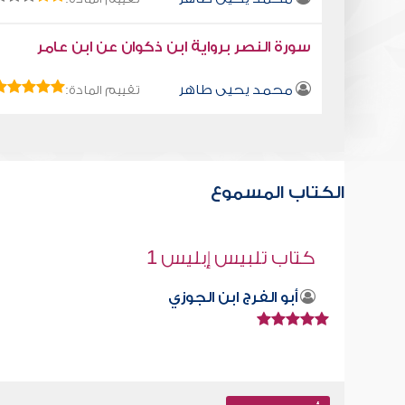
سورة النصر برواية ابن ذكوان عن ابن عامر
محمد يحيى طاهر
تقييم المادة:
الكتاب المسموع
قراءة صوتية لكتاب استمتع بحياتك " كت
في فنون التعامل - نختلف ونحن اخوان
محمد العريفي