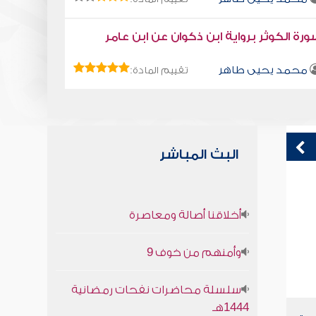
رة الكوثر برواية ابن ذكوان عن ابن عامر
محمد يحيى طاهر
تقييم المادة:
البث المباشر
قراءة صوتية لكتاب استمتع بحياتك " كتاب
إ
أخلاقنا أصالة ومعاصرة
في فنون التعامل - التواضع
محمد العريفي
وأمنهم من خوف 9
سلسلة محاضرات نفحات رمضانية
1444هـ