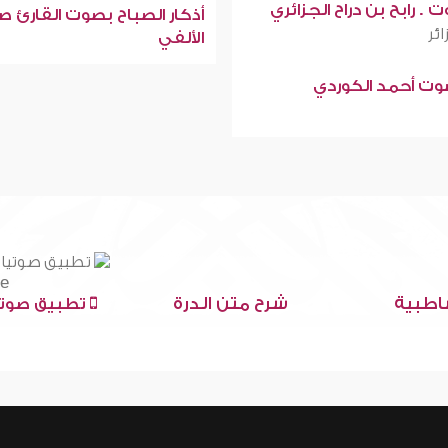
 . رابح بن دراح الجزائري
أذكار الصباح بصوت القارئ ص
ائر
الألفي
صوت أحمد الكوردي
اطبية
شرح متن الدرة
تطبيق صوتي