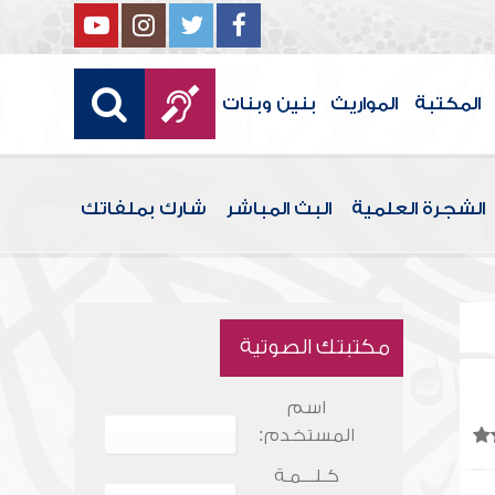
المكتبة
المواريث
بنين وبنات
الشجرة العلمية
البث المباشر
شارك بملفاتك
مكتبتك الصوتية
اسم
المستخدم:
كـلـــمـة