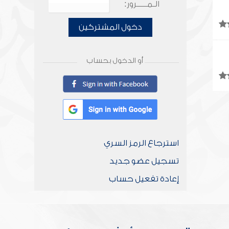
الـمـــــرور:
دخول المشتركين
أو الدخول بحساب
استرجاع الرمز السري
تسجيل عضو جديد
إعادة تفعيل حساب