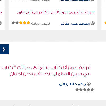
سورة الكافرون برواية ابن ذكوان عن ابن عامر
سو
محمد يحيى طاهر
تقييم المادة:
اب
أسباب ضعف الغيره عند بعض المسلمين
صابر دياب