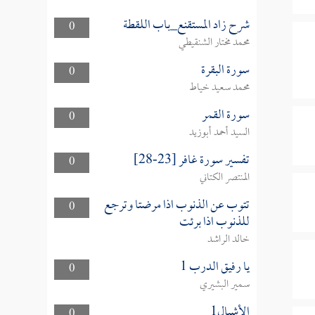
شرح زاد المستقنع_باب اللقطة
0
محمد مختار الشنقيطي
سورة البقرة
0
محمد سعيد خياط
سورة القمر
0
السيد أحمد أبوزيد
تفسير سورة غافر [23-28]
0
المنتصر الكتاني
تتوب عن الذنوب اذا مرضتا وترجع
0
للذنوب اذا برئت
خالد الراشد
يا رفيق الدرب 1
0
سمير البشيري
الأشبال1
0