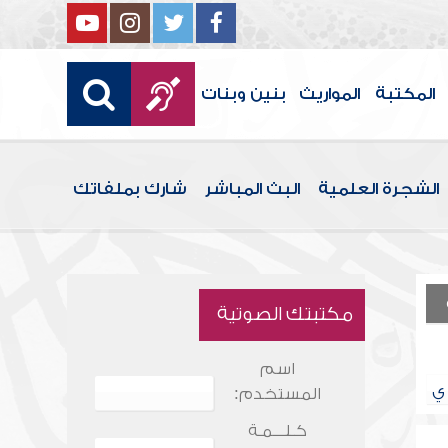
المكتبة
المواريث
بنين وبنات
الشجرة العلمية
البث المباشر
شارك بملفاتك
مكتبتك الصوتية
اسم
ي
المستخدم:
كـلـــمـة