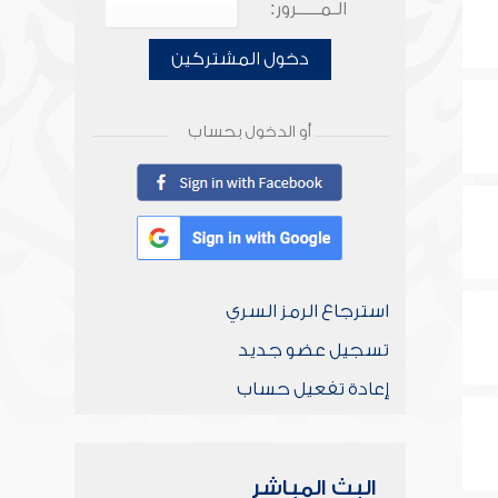
الـمـــــرور:
دخول المشتركين
أو الدخول بحساب
استرجاع الرمز السري
تسجيل عضو جديد
إعادة تفعيل حساب
البث المباشر