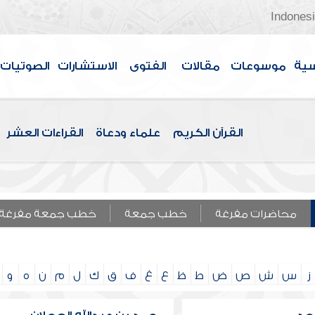
Indones
سية
موسوعات
مقالات
الفتوى
الاستشارات
الصوتيات
القرآن الكريم
علماء ودعاة
القراءات العشر
محاضرات مفرغة
خطب جمعة
خطب جمعة مفرغة
ز
س
ش
ص
ض
ط
ظ
ع
غ
ف
ق
ك
ل
م
ن
ه
و