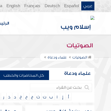
عربي
Español
Deutsch
Français
English
ia
الرئي
الصوتيات
الصوتيات
علماء ودعاة
علماء ودعاة
كل المحاضرات والخطب
أ
إ
ا
ب
ت
ث
ج
ح
خ
د
ذ
ر