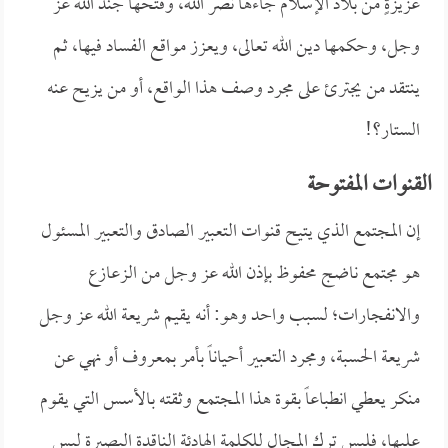
عزيزةٍ من بلاد الإسلام جاءها نصر الله، وفتحها جند الله عز
وجل، وحكمها دين الله تعالى، ويعزز مواقع الفساد فيها، ثم
ينتقد من يجترئ على مجرد وصف هذا الواقع، أو من يزيح عنه
الستار؟!
القنوات المفتوحة
إن المجتمع الذي يتيح قنوات التعبير الصادق والتعبير المسئول
هو مجتمع ناضج محفوظ بإذن الله عز وجل من الزعازع
والانفجارات؛ لسبب واحد وهو: أنه يقيم شريعة الله عز وجل
شريعة الحسبة، ومجرد التعبير أحياناً بأمر بمعروف أو نهي عن
منكر يعطي انطباعاً بقوة هذا المجتمع وثقته بالأسس التي يقوم
عليها، فليس ترك المجال للكلمة الهادئة الناقدة البصيرة ليس