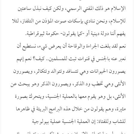
الإسلام هو ذلك المفتي الرسمي، ولكن كيف نبذل ساعتين
للإسلام، ونحن ننادي بإسكات صوت المؤذن من التلفاز، لئلا
يفهم أننا دولة دينية أو -كما يقولون- حكومة ثيوقراطية.
نعم لقد بلغت الجراءة والوقاحة أن يعرض شيء، نستطيع أن
نعبر عنه بالجنس في قنوات تبث للمسلمين.. كيف؟ نعم إنهم
يصورون الحيوانات وهي تتسافد وتتوالد وتتكاثر، ويصورون
الأنثى وهي تخطب ود الذكر، ويصورون الذكر وهو يبحث عن
الأنثى، بل وهو يقوم معها بالعملية الجنسية، ويتحرك بصورة
مثيرة، وهم يقولون من خلال هذه البرامج البريئة في ظاهرها
للشاب وللفتاة: إن العملية الجنسية عملية بيولوجية