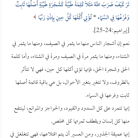
تَرَ كَيْفَ ضَرَبَ اللَّهُ مَثَلاً كَلِمَةً طَيِّبَةً كَشَجَرَةٍ طَيِّبَةٍ أَصْلُهَا ثَابِتٌ
وَفَرْعُهَا فِي السَّمَاء
*
تُؤْتِي أُكُلَهَا كُلَّ حِينٍ بِإِذْنِ رَبِّهَا
[إبراهيم:24-25].
نعم إن أشجار الناس منها ما يثمر في الصيف، ومنها ما يثمر في
الشتاء، ومنها ما يثمر مرةً في الصيف ومرةً في الشتاء، وأما كلمة
الحق وشجرة الحق، فإنها تؤتي أكلها كل حين، فهي لا تتأثر
بالظروف، ولا تتغير بتغير الأحوال، بل هي باقية قائمة أصلها
ثابت وفرعها في السماء.
إنها تتمرد على كل السدود والقيود، والحواجز والموانع، لينتفع
منها كل إنسان ويقطف ثمرتها كل مخلص.
إنها عميقة الجذور، ومن العسير أن يتم اقتلاعها، فهي تتغلغل في