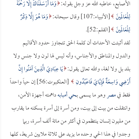
الأصابع، خاطبه الله عز وجل بقوله:
وَمَا أَرْسَلْنَاكَ إِلَّا رَحْمَةً
لِلْعَالَمِينَ
[الأنبياء:107] وقال سبحانه:
وَمَا هُوَ إِلَّا ذِكْرٌ
لِلْعَالَمِينَ
[القلم:52].
لقد أثبتت الأحداث أن كلمة الحق تتجاوز حدود الأقاليم
والدول والمناطق والأجناس، وأنه ليس لها لون ولا جنس ولا
بلد بل ولا لغة، والله تعالى يقول:
يَا عِبَادِيَ الَّذِينَ آمَنُوا إِنَّ
أَرْضِي وَاسِعَةٌ فَإِيَّايَ فَاعْبُدُونِ
[العنكبوت:56] إن حياً واحداً
فقط في
مصر
وهو ما يسمى بـ
حي أمبابه
داهمته أجهزة الأمن،
وانتقلت من بيت إلى بيت، ومن أسرة إلى أسرة يسكنه ما يقارب
من مليون إنسان ينتظمون في أكثر من مائة ألف أسرة، ربما
وجدوا في هذا الحي وحده ما يزيد على ثلاثة ملايين شريط، كلها