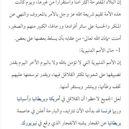
إن البلاد المفتوحة أكثر أمناً واستقراراً من غيرها، ويوم كانت
هذه الأمة تقيم شريعة الله عز وجل بالأمر بالمعروف والنهي عن
المنكر والحسبة على سائر أفرادها ورجالها، الكبير منهم والصغير،
أمنت -بإذن الله تعالى- من عقابه بأن يسلط بعضها على بعض.
1- حال الأمم الدنيوية:
إن الأمم الدنيوية التي لا تؤمن بالله ولا باليوم الآخر اليوم بقدر
تضييقها على شعوبها تكثر القلاقل فيها، وبقدر توسعتها عليهم
تخف وطأتها، وينتشر ويستقر أمنها.
لعل الجميع لاحظوا أن القلاقل في
أمريكا
و
بريطانيا
و
أسبانيا
وربما
فرنسا
قد بدأت الآن تتزايد، والبارحة أعلن في عاصمة
بريطانيا
عن انفجار يشبه الانفجار الذي وقع في
نيويورك
.