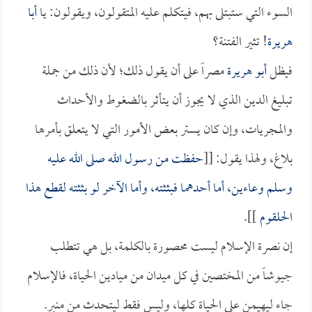
السوء التي ستبتلى بهم، فيتكلم عليه المتقولون، ويقولون: يا
أبا
هريرة
! تثير الفتنة؟
فيظل
أبو هريرة
مصراً على أن يقول ذلك؛ لأن ذلك من جملة
تبليغ الدين الذي لا يجوز أن يتأثر بالضغوط والأحداث
والمجريات، وإن كان يستر بعض الأمور التي لا يتعلق بأمرها
بلاغ، ولهذا يقول: [[
حفظت من رسول الله صلى الله عليه
وسلم وعاءين، أما أحدهما فبثثته، وأما الآخر لو بثثته لقطع هذا
الحلقوم
]].
إن نصرة الإسلام ليست محصورة بالكلمة، بل هي تتطلب
جيوشاً من المختصين في كل ميدان من ميادين الحياة، فالإسلام
جاء ليهيمن على الحياة كلها، وليس فقط ليتحدث من منبر.