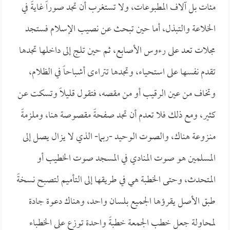
مئات بل آلاف المطبوعات، ولا تستغرب أن تجد صوراً غايةً في
الخلاعة والتبذل، أما حين تبحث عن نصيب الإسلام فستجد
مجلات تعد على رءوس الأصابع، ثم حين تلج إلى داخلها تجدها
تقدم نفسها على استحياء، وتجدها تتراءى أشباحاً في الظلام،
وتخاف من عين الرقيب أو من مقصه، فتقول قليلاً وتسكت عن
كثير، ومع ذلك فلا تعدم أن تجد صفحةً مقصوصة هنا، وملزمةً
منـزوعة هناك، والصوت الوحيد -ربما- الذي لا يزال يصل إلى
المسلمين هو صوت المنادي في المسجد صوت الخطيب أو
المتحدث، وحتى الخطبة هي في طريقها إلى التأميم لتصبح نسخةً
طبق الأصل يقرؤها الجميع بلسان واحد، وهناك دعوة جادة
لمحاولة جعل خطب الجمعة خطبةً واحدة توزع على الخطباء