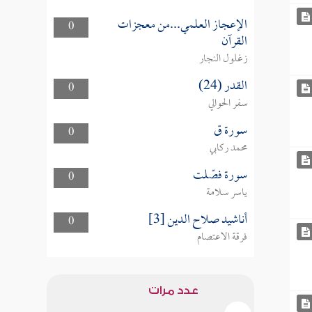
الإعجاز العلمي...من معجزات
0
القرآن
زغلول النجار
القدر (24)
0
سفر الحوالي
سورة ق
0
محمد ركابي
سورة فصّلت
0
ياسر سلامة
أناشيد صلاح الدين [3]
0
فرقة الاعتصام
عدد مرات