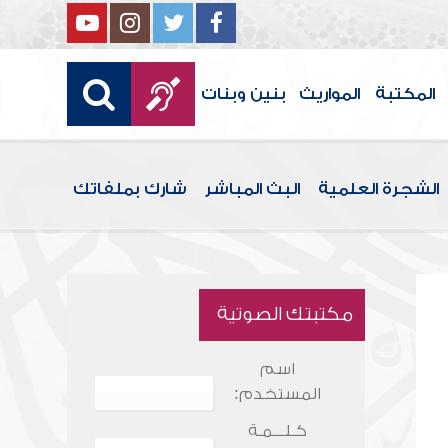
المكتبة
المواريث
بنين وبنات
الشجرة العلمية
البث المباشر
شارك بملفاتك
مكتبتك الصوتية
اسم
المستخدم:
كـلـــمـة