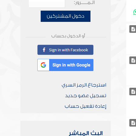
الـمـــــرور:
دخول المشتركين
أو الدخول بحساب
استرجاع الرمز السري
تسجيل عضو جديد
إعادة تفعيل حساب
البث المباشر