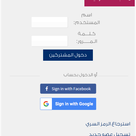
اسم
المستخدم:
كـلـــمـة
الـمـــــرور:
دخول المشتركين
أو الدخول بحساب
استرجاع الرمز السري
تسجيل عضو جديد