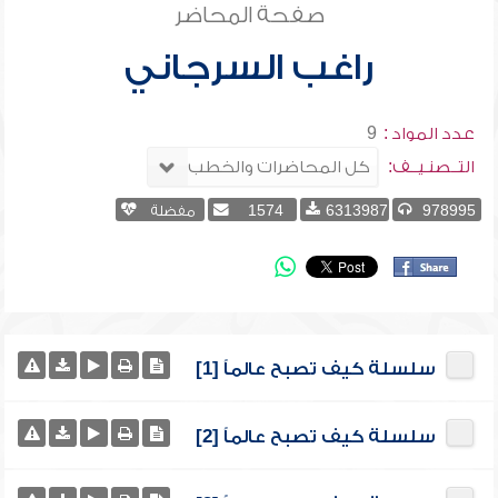
صفحة المحاضر
راغب السرجاني
عدد المواد :
9
التــصنـيــف:
978995
6313987
1574
مفضلة
سلسلة كيف تصبح عالماً [1]
سلسلة كيف تصبح عالماً [2]