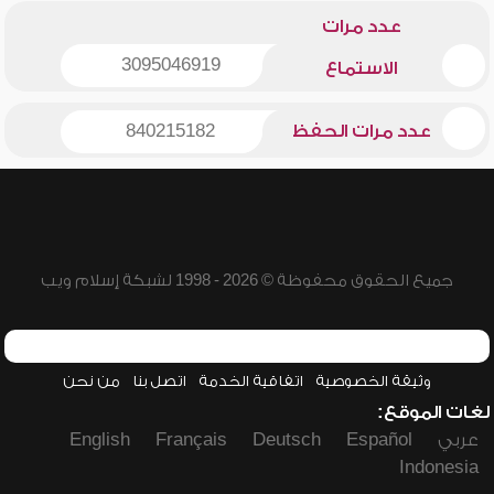
عدد مرات
3095046919
الاستماع
عدد مرات الحفظ
840215182
جميع الحقوق محفوظة © 2026 - 1998 لشبكة إسلام ويب
وثيقة الخصوصية
اتفاقية الخدمة
اتصل بنا
من نحن
لغات الموقع:
عربي
Español
Deutsch
Français
English
Indonesia