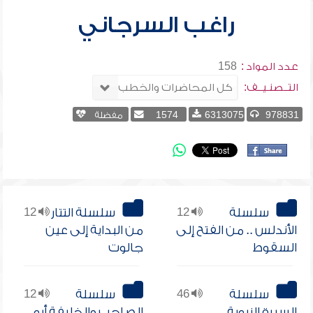
راغب السرجاني
عدد المواد :
158
التــصنـيــف:
978831
6313075
1574
مفضلة
سلسلة
12
سلسلة التتار
12
الأندلس .. من الفتح إلى
من البداية إلى عين
السقوط
جالوت
سلسلة
46
سلسلة
12
السيرة النبوية
الصاحب والخليفة أبو