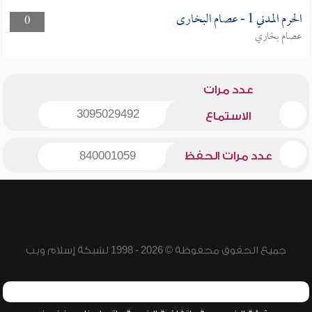
الحرم المدني 1 - عصام البخارى
0
عصام بخاري
عدد مرات
3095029492
الاستماع
عدد مرات الحفظ
840001059
جميع الحقوق محفوظة © 2026 - 1998 لشبكة إسلام ويب