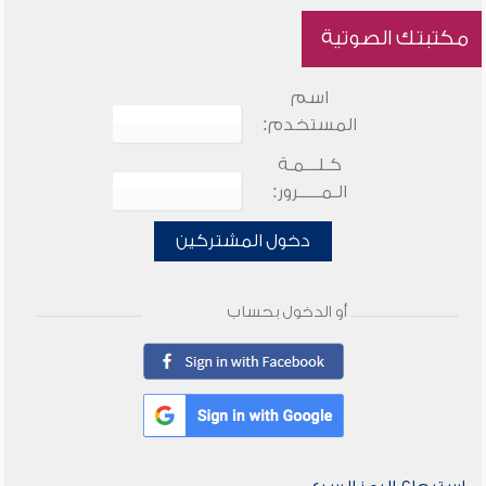
مكتبتك الصوتية
اسم
المستخدم:
كـلـــمـة
الـمـــــرور:
دخول المشتركين
أو الدخول بحساب