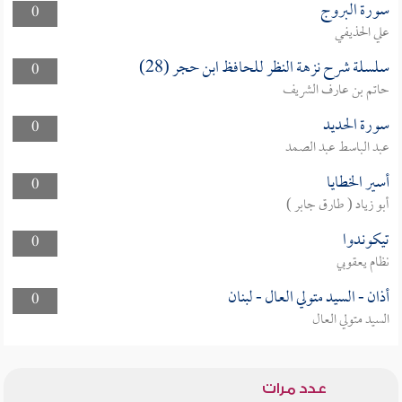
سورة البروج
0
علي الحذيفي
سلسلة شرح نزهة النظر للحافظ ابن حجر (28)
0
حاتم بن عارف الشريف
سورة الحديد
0
عبد الباسط عبد الصمد
أسير الخطايا
0
أبو زياد ( طارق جابر )
تيكوندوا
0
نظام يعقوبي
أذان - السيد متولي العال - لبنان
0
السيد متولي العال
عدد مرات