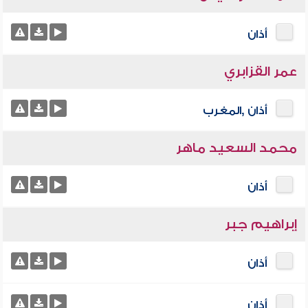
أذان
عمر القزابري
أذان ,المغرب
محمد السعيد ماهر
أذان
إبراهيم جبر
أذان
أذان