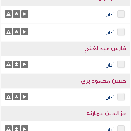
أذان
أذان
فارس عبدالغني
أذان
حسن محمود بري
أذان
عز الدين عمارنه
أذان