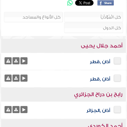
أحمد جلال يحيى
أذان ,قطر
أذان ,قطر
رابح بن دراح الجزائري
أذان ,الجزائر
أحمد الكوردي