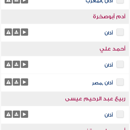
أذان ,المغرب
آدم أبوصخرة
أذان
أحمد علي
أذان
أذان ,مصر
ربيع عبد الرحيم عيسى
أذان