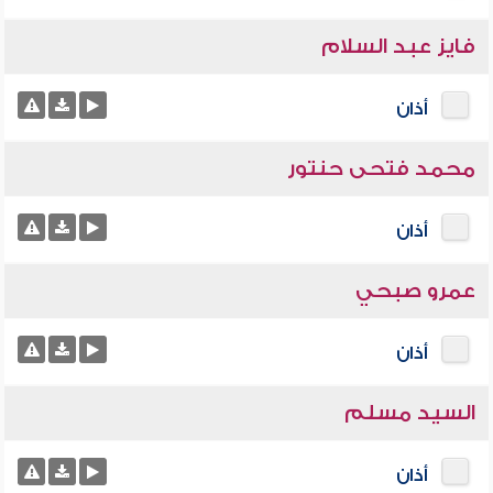
فايز عبد السلام
أذان
محمد فتحى حنتور
أذان
عمرو صبحي
أذان
السيد مسلم
أذان