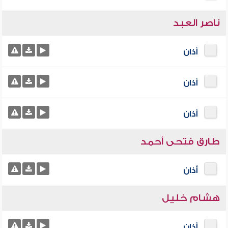
ناصر العبد
أذان
أذان
أذان
طارق فتحى أحمد
أذان
هشام خليل
أذان