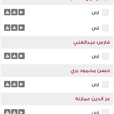
أذان
أذان
فارس عبدالغني
أذان
حسن محمود بري
أذان
عز الدين عمارنه
أذان