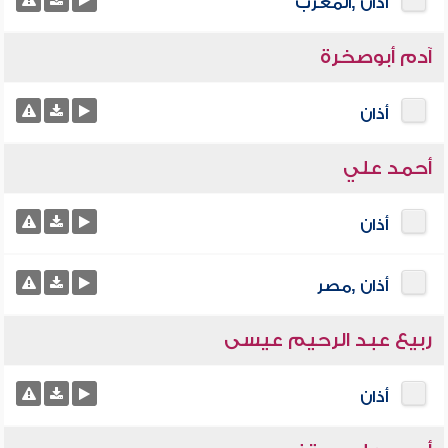
أذان ,المغرب
آدم أبوصخرة
أذان
أحمد علي
أذان
أذان ,مصر
ربيع عبد الرحيم عيسى
أذان