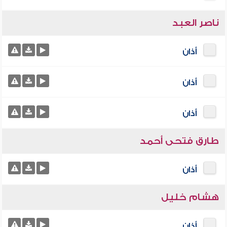
ناصر العبد
أذان
أذان
أذان
طارق فتحى أحمد
أذان
هشام خليل
أذان