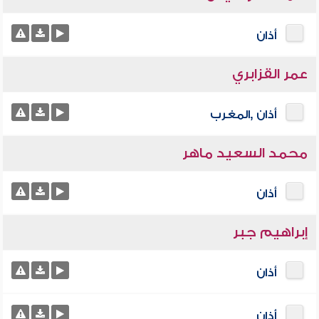
أذان
عمر القزابري
أذان ,المغرب
محمد السعيد ماهر
أذان
إبراهيم جبر
أذان
أذان