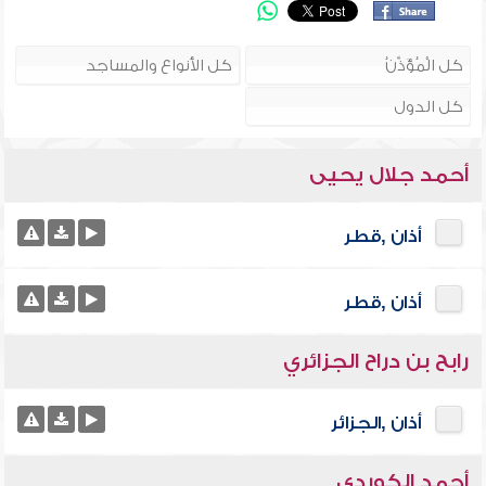
أحمد جلال يحيى
أذان ,قطر
أذان ,قطر
رابح بن دراح الجزائري
أذان ,الجزائر
أحمد الكوردي