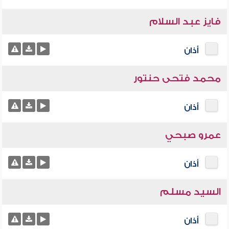
فايز عبد السلام
أذان
محمد فتحى حنتور
أذان
عمرو صبحي
أذان
السيد مسلم
أذان