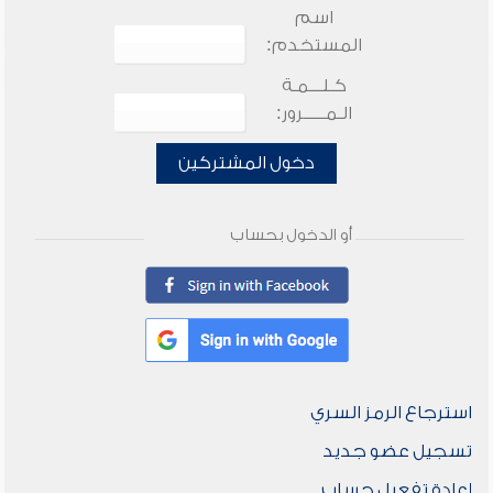
اسم
المستخدم:
كـلـــمـة
الـمـــــرور:
دخول المشتركين
أو الدخول بحساب
استرجاع الرمز السري
تسجيل عضو جديد
إعادة تفعيل حساب