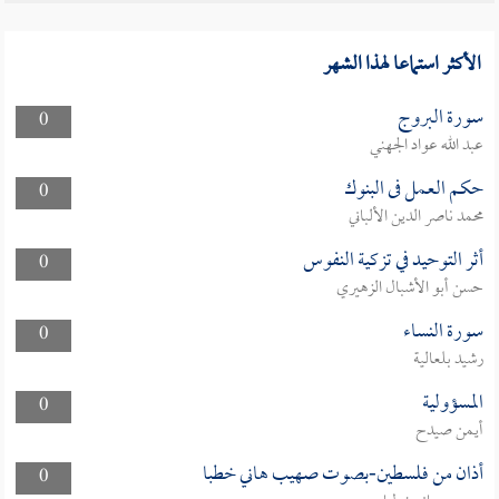
الأكثر استماعا لهذا الشهر
سورة البروج
0
عبد الله عواد الجهني
حكم العمل فى البنوك
0
محمد ناصر الدين الألباني
أثر التوحيد في تزكية النفوس
0
حسن أبو الأشبال الزهيري
سورة النساء
0
رشيد بلعالية
المسؤولية
0
أيمن صيدح
أذان من فلسطين-بصوت صهيب هاني خطبا
0