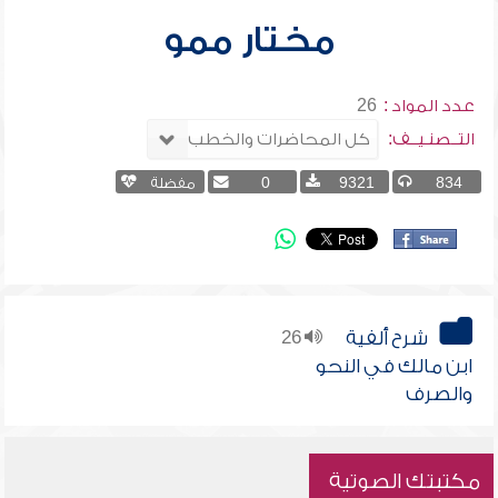
مختار ممو
عدد المواد :
26
التــصنـيــف:
834
9321
0
مفضلة
شرح ألفية
26
ابن مالك في النحو
والصرف
مكتبتك الصوتية