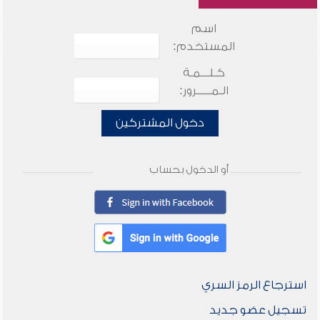
اسم
المستخدم:
كـلـــمـة
الـمـــــرور:
دخول المشتركين
أو الدخول بحساب
استرجاع الرمز السري
تسجيل عضو جديد