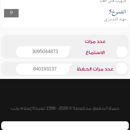
صهيب هاني خطبا
الشموخ5
0
مهند الدوسري
عدد مرات
3095044873
الاستماع
عدد مرات الحفظ
840193137
جميع الحقوق محفوظة © 2026 - 1998 لشبكة إسلام ويب