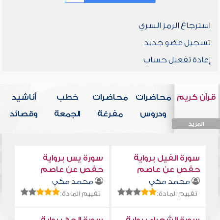
استرجاع الرمز السري
تسجيل عضو جديد
إعادة تفعيل حساب
قرآن كريم
محاضرات
محاضرات
خطب
أناشيد
ودروس
مفرغة
الجمعة
وقصائد
المزيد
المزيد
المزيد
المزيد
المزيد
سورة الفيل برواية
سورة يس برواية
حفص عن عاصم
حفص عن عاصم
محمد مكي
محمد مكي
تقييم المادة:
تقييم المادة: