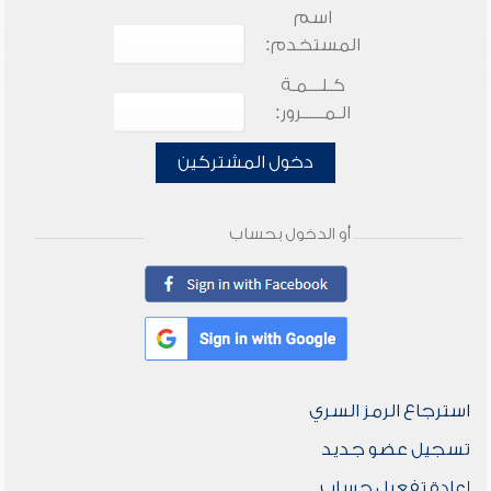
اسم
المستخدم:
كـلـــمـة
الـمـــــرور:
دخول المشتركين
أو الدخول بحساب
استرجاع الرمز السري
تسجيل عضو جديد
إعادة تفعيل حساب